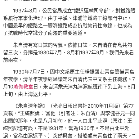
1937年8月，公民當局成立“鐵道運輸司令部”，對鐵路體
系履行軍事化治理。由于平漢、津浦等鐵路干線部門中止，
中國最早的鐵路之一膠濟鐵路成為抗戰物質性命線，也成為
了抗戰時代常識分子南遷的重要通道。
朱自清有寫日誌的習氣。依據日誌，朱自清在青島共勾
留三次，分辨是1930年7月、8月和1937年9月。我們先來看
前兩次。
1930年7月7日，因中文系原主任楊振聲赴青島籌備青島
年夜學，清華年夜學經過議定朱自清代表中文系主任職務。7
月10
瑜伽教室
日，朱自清乘天津丸津滬航班南下到上海。8月
上旬，由上海返北平。
《朱自清年譜》（光亮日報出書社2010年11月版）第77
頁載，“王統照說：‘當他（引者注：朱自清）與李健吾兄一同
出國的那年，也是八月初旬，他一人由北平赴滬（原注：王
統照記憶有誤，不是1931年，當為1930年。不是由北平赴
滬，當為由滬返平。）突然興奮，搭船顛末青島住了兩天。’”