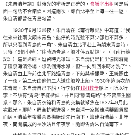
《朱自清年譜》對時光的辨析是正確的，
會議室出租
可是后
面一句話不合錯誤。因這兩次，即自北平至上海一往一返，
朱自清都曾在青島勾留。
1930年9月13晝夜，朱自清在《南行雜記》中寫道：“我
往來來往兩次顛末青島。船停的時光雖不算少卻也不算多，
所以只看到青島的一角”。朱自清由北平赴上海顛末青島時，
只待了5個小時：“往時過青島，船才停五點鐘”。（《南行雜
記》）這是途經。逗留時光雖短，朱自清仍是忙里偷閑游覽
了匯泉海濱浴場，想洗個海水澡，但“一向到回來時才洗了”。
朱自清由上海前往北平路過青島，下船與楊振聲、王統照住
了一夜，第二天由他們二人送往船埠上船。1930年這兩次顛
末青島，朱自清自己下船，行李仍在
1對1教學
船上，所以行
李上不該有“青島”字樣標誌，并且同“膠濟鐵路”也不曾產生關
系。那么，朱自清衣箱和青島的交集就聚焦在1937年9月此
次觀光。那時，周全抗戰迸發，朱自清一家搬離清華園賃屋
而居。清華年夜黌舍長梅貽琦先行南下，籌建由清華、北年
夜、南開構成的長沙姑且年夜學，隨即告訴朱自清南下。