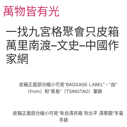
跳
萬物皆有光
至
主
要
一找九宮格聚會只皮箱
內
容
萬里南渡–文史–中國作
家網
皮箱正面部分縮小可見“BAGGAGE LABEL”，“由”
（from）和“青島”（TSINGTAO）筆跡
皮箱正面部分縮小可見“朱自清衣箱 到北平 清華園”羊毫
手跡