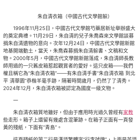
朱自清衣箱（中國古代文學館躲）
1996年11月25日，中國古代文學館芍藥居新址舉辦盛大
的奠定典禮。11月29日，朱自清的兒子朱喬森來文學館談募
捐朱自清遺物的意向。次年12月24日，中國古代文學館新館
地基開端動土，當天，朱喬森募捐朱自清躲書、文稿和文
物。2000年5月，中國古代文學館新館落成，朱自清師長教
師用過的一只舊皮箱惹起觀賞者的愛好。這只皮箱——我們
權且稱它為“朱自清衣箱”——有朱自清手書“朱自清衣箱 到北
平 清華園”恭楷羊毫手跡，隔著時間歲月，仍然了了清秀。
2024年12月，朱自清衣箱被認定為國度一級文物。
一
朱自清衣箱質地雖好，但由于應用時光過久曾經有
家教
些走形。箱子上還留有幾處含混筆跡。在箱子正面有一頁發
黃的殘紙，下面有“青島”。
這頁殘紙的第二行是漢語繁體字“行李號牌”，上面是英語