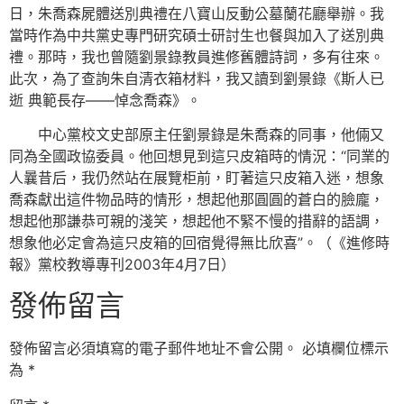
日，朱喬森屍體送別典禮在八寶山反動公墓蘭花廳舉辦。我
當時作為中共黨史專門研究碩士研討生也餐與加入了送別典
禮。那時，我也曾隨劉景錄教員進修舊體詩詞，多有往來。
此次，為了查詢朱自清衣箱材料，我又讀到劉景錄《斯人已
逝 典範長存——悼念喬森》。
中心黨校文史部原主任劉景錄是朱喬森的同事，他倆又
同為全國政協委員。他回想見到這只皮箱時的情況：“同業的
人曩昔后，我仍然站在展覽柜前，盯著這只皮箱入迷，想象
喬森獻出這件物品時的情形，想起他那圓圓的蒼白的臉龐，
想起他那謙恭可親的淺笑，想起他不緊不慢的措辭的語調，
想象他必定會為這只皮箱的回宿覺得無比欣喜”。（《進修時
報》黨校教導專刊2003年4月7日）
發佈留言
發佈留言必須填寫的電子郵件地址不會公開。
必填欄位標示
為
*