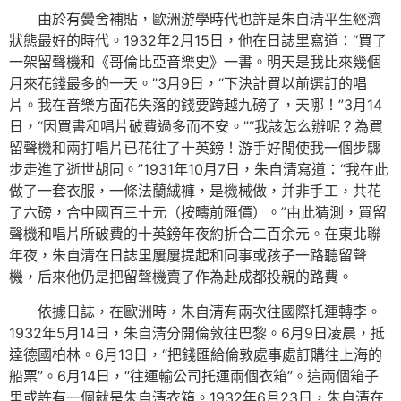
由於有黌舍補貼，歐洲游學時代也許是朱自清平生經濟
狀態最好的時代。1932年2月15日，他在日誌里寫道：“買了
一架留聲機和《哥倫比亞音樂史》一書。明天是我比來幾個
月來花錢最多的一天。”3月9日，“下決計買以前選訂的唱
片。我在音樂方面花失落的錢要跨越九磅了，天哪！”3月14
日，“因買書和唱片破費過多而不安。”“我該怎么辦呢？為買
留聲機和兩打唱片已花往了十英鎊！游手好閒使我一個步驟
步走進了逝世胡同。”1931年10月7日，朱自清寫道：“我在此
做了一套衣服，一條法蘭絨褲，是機械做，并非手工，共花
了六磅，合中國百三十元（按疇前匯價）。”由此猜測，買留
聲機和唱片所破費的十英鎊年夜約折合二百余元。在東北聯
年夜，朱自清在日誌里屢屢提起和同事或孩子一路聽留聲
機，后來他仍是把留聲機賣了作為赴成都投親的路費。
依據日誌，在歐洲時，朱自清有兩次往國際托運轉李。
1932年5月14日，朱自清分開倫敦往巴黎。6月9日凌晨，抵
達德國柏林。6月13日，“把錢匯給倫敦處事處訂購往上海的
船票”。6月14日，“往運輸公司托運兩個衣箱”。這兩個箱子
里或許有一個就是朱自清衣箱。1932年6月23日，朱自清在