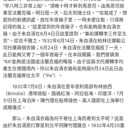
“早八時三非常上船”，“須晚十時才幹到馬恩司。由馬恩司搭
車至法蘭克福。明日逛一天，后天到瑞士往。”“信寫成了，想
起你的新通訊處，放在年夜箱子里，一時未便往取，只得將
記得的寫上。”這里提到的年夜箱子，也有能夠是朱自清衣
箱。由于朱自清在8月4日日誌里提到，“事前運轉李三件至北
京”。綜合不雅之，1932年6月14日，朱自清在柏林往運輸公
司托運兩個衣箱；6月24日，朱自清在法蘭克福逛了一天，
此日能夠又寄了一個年夜箱子。在本段開篇，我們曾猜測
“RA”能夠是法國或法蘭克福的略寫。由于這兩次托運轉李均
產生在德國境內，所以朱自清衣箱有能夠是6月24日此日由
法蘭克福寄往北平（“Pe”）。
1932年7月8日，朱自清在意年夜利南部布林迪西
（Brindisi）港埠搭船，路過紅海、阿拉伯海、印度洋，7月
31日在上海泊岸。陳竹隱在船埠接他，兩人隨即在上海舉行
成婚儀式。
那么，朱自清衣箱為何不寄往上海而寄到北平呢？這是
由於朱自清原打算是到北平同陳竹隱匯合。1932年4月20晝