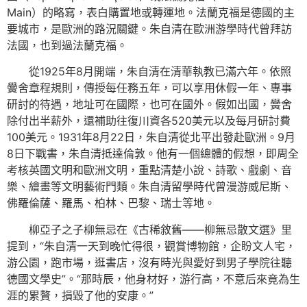
Main）的略寫，表白購置地或轉運地。法蘭克福是德國的主
要城市，是歐洲的路況關鍵。朱自清在歐洲游學時代曾拜訪
法國，也到過法蘭克福。
從1925年8月開端，朱自清在清華執教已滿六年。依照
黌舍章程規則，傳授每任務五年，可以享用休假一年、專事
研討的待遇，地址可在國際，也可在國外。假如出國，黌舍
除付出半薪外，還補助往復川資各520美元以及每月研討費
100美元。1931年8月22日，朱自清從北平出發赴歐洲。9月
8日下戰書，朱自清抵達倫敦。他有一個總體的假想，即周全
考核英國文明和歐洲文明，重點清楚小說、詩歌、戲劇、音
樂、繪畫等文明藝術門類。朱自清留學時代曾漫游威尼斯、
佛羅倫薩、羅馬、柏林、巴黎、瑞士等地。
柳亞子之子柳無忌在《古稀敘舊——柳無忌散文選》里
提到，“朱自清一天到晚忙得很，觀賞博物館，企盼文人宅，
游公園，跑市場，逛書店，沒有時光與愛好到男子學院往聽
德國文學史”。“那時辰，他身材好，游行高，不意后來竟為生
涯的累贅，損毀了他的安康。”