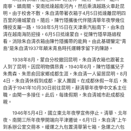
南寧、鎮南關、安南抵達越南河內，然后乘滇越路火車赴昆
明。由于校舍不敷，朱自清帶著衣箱于4月5日抵達離昆明四
百里的邊城蒙自。隨后，陳竹隱攜後代伴隨清華年夜學幾位
傳授支屬一路，1938年5月15日在天津乘汽船南下，由朱自
清在越南海防迎接，6月5日抵達蒙自。從陳竹隱旱路過程
看，消除朱自清衣箱由陳竹隱攜帶的能夠。由此基礎鑒定“青
島”是朱自清1937年顛末青島時托運轉李留下的陳跡。
1938年8月，蒙自分校撤回昆明，朱自清衣箱也跟著主
人到了昆明。因昆明物價昂貴，1940年6月，陳竹隱攜兒子
朱喬森、朱思俞回家鄉成都生涯，朱自清一人留居昆明。8月
4日，朱自清休假到成都，家人團圓。在成都休假一年后，朱
自清于1941年10月30日前往昆明，辭清華年夜學中文系主任
職，由聞一多接任。此后，每逢假期，朱自清城市赴成都投
親。
1946年5月4日，國立東北年夜學宣佈停止。清華、北年
夜、南開三所年夜學開端向平津遷徙。6月1日，朱自清“上午
到系辦公室交冊本。緩運之九包置清華第七箱，急運之六包