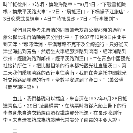
時半抵徐州，3時頃，換隴海路車。”10月1日，“下戰書抵陳
橋，換乘平漢路火車”。2日，“晨抵漢口，下榻揚子江旅店”。
3日晚乘武長線車，4日午時抵長沙。7日，“行李運到”。
我們且來參考朱自清的同事兼老友蕭公權那時的過程。
蕭公權比朱自清晚幾天分開北平，于1937年10月9日由北平
到天津。“那時津浦、平漢等路不克不及全線通行，只好從天
津坐海船到青島，然后坐火車經膠濟路到濟南，經津浦路到
徐州，經隴海路到鄭州，經平漢路到漢口。”“在青島中國觀光
社接待所住下，把比擬粗笨的行李都托觀光社直運漢口。第
二天我們乘膠濟路的西行車往濟南。我們在青島托中國觀光
社交鐵路局聯運的行李，全數平安運到了漢口。”（蕭公權
《問學諫往錄》）
由此，我們基礎可以揣度，朱自清在1937年9月28日抵
達青島后，29日“凌晨購票”，在購票時將從汽船上帶下的行
李包含朱自清衣箱經由過程鐵路部分托運，在長沙收到行
李。朱自清衣箱成為抗戰時代常識分子南遷的主要人證。
二