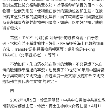
歐洲生涯比擬充裕時購置衣箱，以便攜帶新購置的冊本、衣
物和一些觀光用品，便利他在歐洲的變動位置和生涯，在歐
洲購置這只衣箱的能夠性更年夜。而在歐洲游學回國前這個
時光段購置衣箱并裝物寄回國際，如許可以更好地知足他的
觀光需求。
當然，“RA”不止我們後面所剖析的幾種寄義，由于殘
破，它還有若干種能夠性。好比，RA海運等海上運輸的辦事
方法；Transfer是指轉乘換乘轉運等；還能夠是Peking
TRAVEL（北平觀光社），等等。
不論如何，朱自清衣箱在歐洲的活動，不只見證了朱自
清的歐洲游學經過的事況，也反應了20世紀30年月中國常識
分子與歐洲的文明交通，合適國度一級文物“反應中外文明交
通特殊主要代表性文物”的界定。
四
2002年4月5日，恰是清明節，中共中心黨校中共黨史教
研部原常務副主任、傳授、博士生導師朱喬森往世。4月11