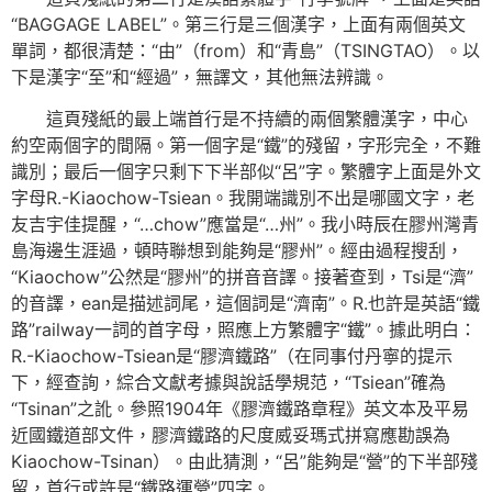
“BAGGAGE LABEL”。第三行是三個漢字，上面有兩個英文
單詞，都很清楚：“由”（from）和“青島”（TSINGTAO）。以
下是漢字“至”和“經過”，無譯文，其他無法辨識。
這頁殘紙的最上端首行是不持續的兩個繁體漢字，中心
約空兩個字的間隔。第一個字是“鐵”的殘留，字形完全，不難
識別；最后一個字只剩下下半部似“呂”字。繁體字上面是外文
字母R.-Kiaochow-Tsiean。我開端識別不出是哪國文字，老
友吉宇佳提醒，“…chow”應當是“…州”。我小時辰在膠州灣青
島海邊生涯過，頓時聯想到能夠是“膠州”。經由過程搜刮，
“Kiaochow”公然是“膠州”的拼音音譯。接著查到，Tsi是“濟”
的音譯，ean是描述詞尾，這個詞是“濟南”。R.也許是英語“鐵
路”railway一詞的首字母，照應上方繁體字“鐵”。據此明白：
R.-Kiaochow-Tsiean是“膠濟鐵路”（在同事付丹寧的提示
下，經查詢，綜合文獻考據與說話學規范，“Tsiean”確為
“Tsinan”之訛。參照1904年《膠濟鐵路章程》英文本及平易
近國鐵道部文件，膠濟鐵路的尺度威妥瑪式拼寫應勘誤為
Kiaochow-Tsinan）。由此猜測，“呂”能夠是“營”的下半部殘
留，首行或許是“鐵路運營”四字。