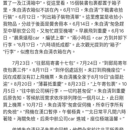
置了一及江清箱中”。從這里看，15個裝書包裹都置于箱子
里，朱自清衣箱似不該在內。6月11日，朱自清“下戰書收拾
行裝”。6月12日，“列出箱子裝物清單”。這里應當是收拾小
我物品，分歧于後面是黌舍冊本。6月14日，朱自清“匆急趕
至中華航空公司，又匆忙趕至機場”。早晨飛到重慶。6月16
日，“晨乘遠程car ，編號上車”。“兩小時后，car 方到并卸下
行李。”6月17日，“六時頃抵成都”。此次觀光提到的“箱子”
“行李”，似應包含朱自清衣箱在內。
7月23日，“往郵局寄書十七包”。7月24日，“到郵局寄年
夜包裹三件”。8月11日，“到伴侶處話別。未訂到飛機座位”。
因在成都沒有訂上飛機票，朱自清攜全家于8月19日“由蓉赴
渝”。8月20日，“薄暮抵重慶”。8月23日，“上午寄包裹”。10
月5日，“往中航公司稱行李，一切均甚匆促”。朱自清到重慶
后原告知，等候航班需求依序排列隊伍一個月以上，此日剛
買上機票。10月7日，朱自清等“匆倉促伺機，所幸行李所有
的免檢”。“飛機在漢口暫停，午餐極貴。”“北日常平凡間六時
著陸。海關免檢，后乘中航公司car 進城，座位極端溫馨。”
依據朱自清兒子朱思俞回想，他們全家前往北平所乘飛