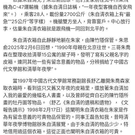
機為C-47運輸機（據朱自清日誌稱，“一年夜型客機自西安飛
來”。），乘客28人，載份量2700公斤（朱自清衣箱上有“最
急”“25公斤”等字樣）。機艙雙方坐人，背靠窗戶。中心放行
李，估量朱自清衣箱就是跟飛機一同回到北平的。
朱自清衣箱自此靜靜地躺在朱家，由陳竹隱保管。朱思
俞2025年2月6日回想，“1990年母親在北京往世。三哥朱喬
森在整理收拾清華15公寓的屋子時，發明了寫有父親名字的
皮箱。連同其他一些有留念意義的物品，分辨捐給了中國古
代文學館和清華年夜學”。
當1997年中國古代文學館常務副館長舒乙離開朱喬森家
取衣箱時，看到這只又舊又年夜的皮箱里，還放著朱自清加
入我的最愛的幾幅名人書畫，以及曾師從齊白石的陳竹隱所
畫的牡丹圖等物品。（舒乙《朱自清的遺稿和遺物》，《文
報告請示》1998年2月17日）這闡明朱自清衣箱在朱家是作
為有留念意義的可貴物品保管的。同事王磊告知我，昔時清
華年夜學博物館辦朱自清展覽，由于朱自清的物品少少，特
地借用過這個衣箱。這從正面也闡明朱自清衣箱的可貴。