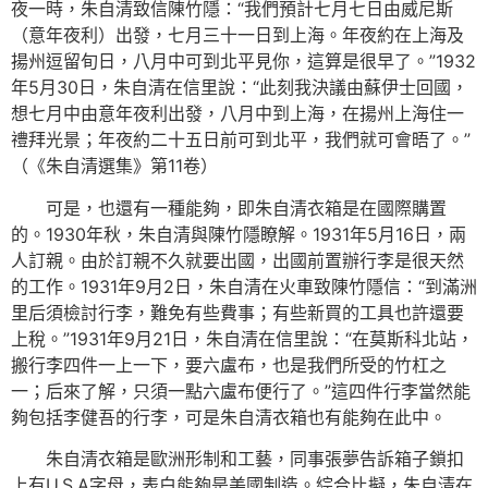
夜一時，朱自清致信陳竹隱：“我們預計七月七日由威尼斯
（意年夜利）出發，七月三十一日到上海。年夜約在上海及
揚州逗留旬日，八月中可到北平見你，這算是很早了。”1932
年5月30日，朱自清在信里說：“此刻我決議由蘇伊士回國，
想七月中由意年夜利出發，八月中到上海，在揚州上海住一
禮拜光景；年夜約二十五日前可到北平，我們就可會晤了。”
（《朱自清選集》第11卷）
可是，也還有一種能夠，即朱自清衣箱是在國際購置
的。1930年秋，朱自清與陳竹隱瞭解。1931年5月16日，兩
人訂親。由於訂親不久就要出國，出國前置辦行李是很天然
的工作。1931年9月2日，朱自清在火車致陳竹隱信：“到滿洲
里后須檢討行李，難免有些費事；有些新買的工具也許還要
上稅。”1931年9月21日，朱自清在信里說：“在莫斯科北站，
搬行李四件一上一下，要六盧布，也是我們所受的竹杠之
一；后來了解，只須一點六盧布便行了。”這四件行李當然能
夠包括李健吾的行李，可是朱自清衣箱也有能夠在此中。
朱自清衣箱是歐洲形制和工藝，同事張夢告訴箱子鎖扣
上有U.S.A字母，表白能夠是美國制造。綜合比擬，朱自清在