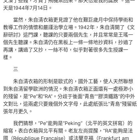
又湊了些錢，才買了飛機票回來。那天恰是我的誕辰”。這一
天是1944年7月14日。
當然，朱自清衣箱更見證了他在艱巨歲月中保持學術和
教導工作的情懷和嚴謹治學立場。1942年，朱自清開了《文
辭研討》這門課，聽課的只要兩個先生，并且常常是王瑤一
個先生聽課。朱自清仍在黑板上一條一條地抄資料，抄過了
再講，講過了又抄，一絲不茍，似乎對著很多先生授課一
樣。
三
朱自清衣箱的形制是歐式的，國外工藝，使人天然聯想
到朱自清留學歐洲的情況。朱自清衣箱正面還有一處極渺小
的殘留，是“Pe”和“RA”。分歧于後面“青島”“膠濟鐵路”的中外
文對比，這兩處只要幾個外文字母，此處紙張比“青島”殘留紙
張年月更久。
我們猜想，“Pe”能夠是“Peking”（北平的英文拼寫）的
縮寫，表白衣箱與北平有關。老友左尚提醒，“RA”能夠是法
國（République Française）或法蘭克福（Frankfurt am