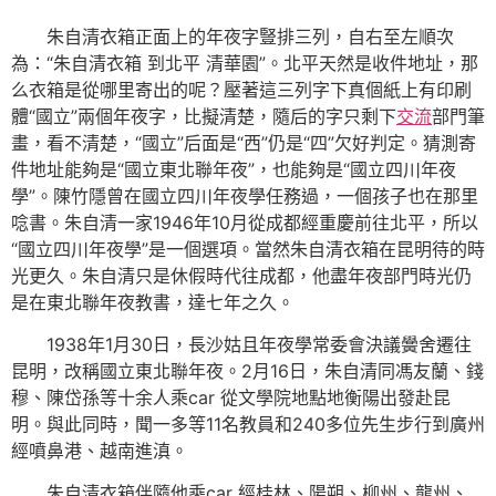
朱自清衣箱正面上的年夜字豎排三列，自右至左順次
為：“朱自清衣箱 到北平 清華園”。北平天然是收件地址，那
么衣箱是從哪里寄出的呢？壓著這三列字下真個紙上有印刷
體“國立”兩個年夜字，比擬清楚，隨后的字只剩下
交流
部門筆
畫，看不清楚，“國立”后面是“西”仍是“四”欠好判定。猜測寄
件地址能夠是“國立東北聯年夜”，也能夠是“國立四川年夜
學”。陳竹隱曾在國立四川年夜學任務過，一個孩子也在那里
唸書。朱自清一家1946年10月從成都經重慶前往北平，所以
“國立四川年夜學”是一個選項。當然朱自清衣箱在昆明待的時
光更久。朱自清只是休假時代往成都，他盡年夜部門時光仍
是在東北聯年夜教書，達七年之久。
1938年1月30日，長沙姑且年夜學常委會決議黌舍遷往
昆明，改稱國立東北聯年夜。2月16日，朱自清同馮友蘭、錢
穆、陳岱孫等十余人乘car 從文學院地點地衡陽出發赴昆
明。與此同時，聞一多等11名教員和240多位先生步行到廣州
經噴鼻港、越南進滇。
朱自清衣箱伴隨他乘car 經桂林、陽朔、柳州、龍州、