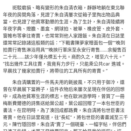
斑駁磨損、略有變形的朱自清衣箱，靜靜地躺在東北聯
年夜的房間角落，見證了朱自清屢次從箱子里掏出物品典
當，也見證了他貧寒勤懇的生涯。為了生計，朱自清陸續將
年夜字典、燈膽、墨盒、網球拍、被單、橡皮管、皮外套、
窗帷布等拿往寄賣，也常常到他人家蹭飯。朱自清在日誌里
還常常記錄諸這般類的話：“下戰書陳夢家贈面包一個”“晚到
拍賣行寄售淋浴用具”“晚挾行軍床至永安行寄售……余擬售百
二十元……該少年僅允標五十元。商酌久之，增至六十元。”
“找出幾件工具往賣，我竟有力步行，只能乘公共car 進城。
早晨找了幾家拍賣行，將帶往的工具所有的寄賣。”
朱自清購置的一件馬夫用的氈披風，不只用于御冷，還
曾在早晨展下當褥子，這件衣物后來屢次呈現在伴侶的回想
中，成為他貧寒生涯的標志。他在歐洲游學時，曾買了一冊
梅斯費爾德的詩集送給葉公超，葉公超回贈了一本包世臣的
書法。在昆明時，為了湊回成都路費，朱自清將包世臣書法
寄賣。他在日誌里寫道，往“長虹”，將包世臣的書畫減至三千
元。陳竹隱回想，朱自清“賣了一個硯臺、一幅字帖，伴侶們