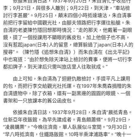
依據朱自清日誌，1937年9月20日，朱自清忙于收拾行
李；9月21日，與很多人離別；9月22日，到天津，“車站檢
討行李甚嚴”。9月25日，顛末四個小時抵達塘沽，朱自清事
前把行李留給中國觀光社，由腳夫領路把行李運往船艙。朱
自清的老婆陳竹隱回想那時情況：“走的那天，他戴著一副眼
鏡，提了一個授課用不顯眼的舊皮包，加上他個子也不高，
沒有惹起japan(日本)人的留意，總算躲過了japan(日本)人的
搜尋”。（陳竹隱《追想朱自清》）而朱自清在《出北平記》
中也寫道：“由於想免除天津站上檢討的費事，便將一切行李
都扣牌子，到天津后只需叫旅店里人往取就成。”
由上可知，朱自清為了迴避仇敵檢討，手提平凡上課用
的包，而把行李交給觀光社托運。在1997年朱喬森捐贈的朱
自清遺物中，除了衣箱，還有一副黑邊的圓圓的眼鏡、一個
書架和一只放課本的舊公函皮包。
依據朱自清日誌，1937年9月28日，朱自清“晨抵青島。
住新亞年夜飯館，為早先建成者。青島頗蕭條”。9月29日，
“凌晨購票”。“今晚往濟南，單人臥展似斗室間。”9月30日，
“早八時抵濟南，住鐵路飯館。10時半乘津浦路車”。“晚十一