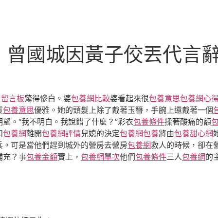
！曾國城因黃子佼丟代言
養留言板
驚得慘白。婆
包養網比較
婆看起來很
包養意思
包養網心
質
包養意思
優雅。她的頭髮上除了戴著玉簪，手腕上還戴著一個
望。“我不明白。我說錯了什麼？”彩衣
包養條件
揉著酸痛的額
包
和
包養網
離開
包養網評價
兒媳的決定
包養網
包養
將由
包養甜心網
兵。可是當他們趕到城外的營房去營房
包養網
救人的時候，卻在
補充？事
包養金額
實上，
包養網單次
他們
包養條件
三人
包養網
的