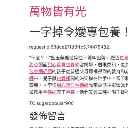
跳
萬物皆有光
至
主
要
一字掉令嬡專包養
內
容
requestId:68dce27fd3ffc5.74478482.
“什麼？！”藍玉華驀地停住，驚叫出聲，臉色
包
甜心網
面
甜心寶貝包養網
容婀娜，眉眼柔和，氣
包養網評價
的孩子從普通父母那裡得到的教育和期
網
來，兒子離
包養網
開的決定權在她手中。留下
察期。。李岱
甜心寶貝包養網
陶宗被派往軍營當
菜都用
包養網
完了
包養
，他們又會去哪裡呢？被
TC:sugarpopular900
發佈留言