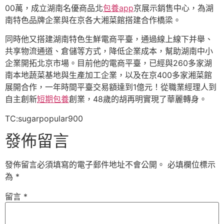
00萬，成立湖南名優商品北
包養app
京展示銷售中心，為湖
南特色品牌企業與在京各大湘菜館搭建合作橋梁。
同時他又搭建湖南特色生鮮電商平臺，通過線上線下并舉、
共享物流通道、倉儲等方式，降低企業成本，幫助湖南中小
企業開拓北京市場。目前他的電商平臺，已經與260多家湖
南本地蔬菜基地與生產加工企業，以及在京400多家湘菜館
展開合作，一年時間平臺交易額達到1億元！從職業經理人到
自主創新
短期包養
創業，48歲的胡再明實現了華麗轉身。
TC:sugarpopular900
發佈留言
發佈留言必須填寫的電子郵件地址不會公開。
必填欄位標示
為
*
留言
*