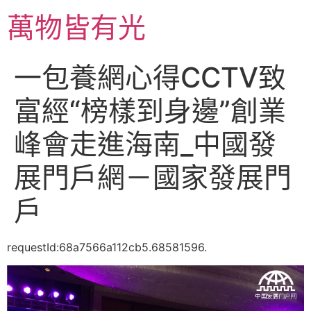
跳
萬物皆有光
至
主
要
一包養網心得CCTV致
內
容
富經“榜樣到身邊”創業
峰會走進海南_中國發
展門戶網－國家發展門
戶
requestId:68a7566a112cb5.68581596.