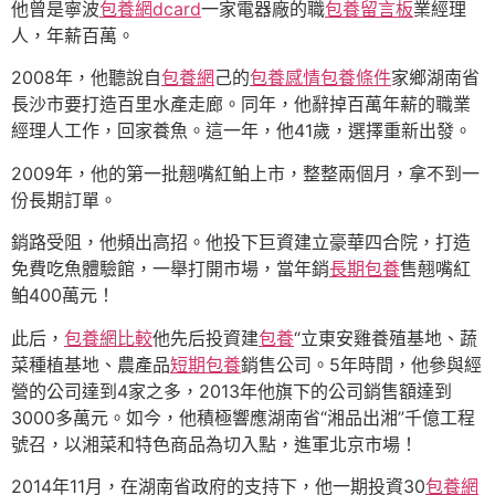
他曾是寧波
包養網dcard
一家電器廠的職
包養留言板
業經理
人，年薪百萬。
2008年，他聽說自
包養網
己的
包養感情
包養條件
家鄉湖南省
長沙市要打造百里水產走廊。同年，他辭掉百萬年薪的職業
經理人工作，回家養魚。這一年，他41歲，選擇重新出發。
2009年，他的第一批翹嘴紅鲌上市，整整兩個月，拿不到一
份長期訂單。
銷路受阻，他頻出高招。他投下巨資建立豪華四合院，打造
免費吃魚體驗館，一舉打開市場，當年銷
長期包養
售翹嘴紅
鲌400萬元！
此后，
包養網比較
他先后投資建
包養
“立東安雞養殖基地、蔬
菜種植基地、農產品
短期包養
銷售公司。5年時間，他參與經
營的公司達到4家之多，2013年他旗下的公司銷售額達到
3000多萬元。如今，他積極響應湖南省“湘品出湘”千億工程
號召，以湘菜和特色商品為切入點，進軍北京市場！
2014年11月，在湖南省政府的支持下，他一期投資30
包養網