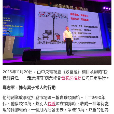
2015年11月20日，由中央電視臺《致富經》欄目承辦的“榜
樣到身邊——走進海南”創業峰會
包養網推薦
在海口市舉行。
鄭志軍，擁有異于常人的行動
他的創業故事從批發市場蹬三輪賣罐頭開始。上世紀90年
代，他借錢10萬，趁別人
包養
還在猶豫時，收購一批等待處
理的豬腳罐頭，一個月內批發出去，凈賺10萬，17歲的他為