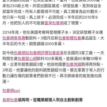
夏天熱銷的問題，他決定做果汁。當月，他就貸款5000萬，
承包250畝土地，并提出園區建成、研發投產、見到收益全
部當年完成。所有人都覺得不可能，員工開會為此吵翻天，
他只有一句話，馬上就干，必須完成。半年后的2010年9
月，他把別人的不可能變
臺灣包養網
成了現實。
2014年底，他在美國考察時發現椰子水，決定研發椰子水運
包養網車馬費
動飲料。3個月后新
包養軟體
包養
產品誕生，大
半年后的今天，銷售額達3000多萬。
如今他
包養網站
包養網評價
包養故事
在全國的3家工廠，一天
時間生產
包養甜心網
飲料100多萬瓶，能裝滿60多輛10噸卡
車，企業年銷售額超3億。他說他還要
包養情婦
跑得再快點，
3年后，他要讓他的飲料銷售額超15億。鄭志軍異于常人的行
動力讓在場的創業者們欽佩不已，再次將峰會的氣氛推向高
潮。
包養網ppt
長期包養
胡再明，從職業經理人到自主創新創業