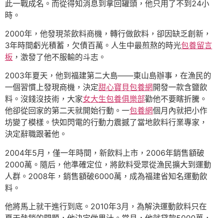
此一戰成名。而從得知消息到拿回罐頭，他只用了不到24小
時。
2000年，他發現茶飲料商機，轉行做飲料，卻因缺乏創新，
3年時間虧光積蓄，欠債百萬。人生中最煎熬的時光
包養留言
板
，激發了他不服輸的斗志。
2003年夏天，他到福建第二大島——東山島辦事，在漁民的
一個習慣上發現商機，決定
甜心寶貝包養網
開發一款含鹽飲
料。沒錢沒技術，大家
女大生包養俱樂部
勸他不要瞎折騰。
他卻從回家的第二天就開始行動。一
包養網
個月內就把小作
坊變了模樣。快如閃電的行動力震撼了當地飲料行業專家，
決定辭職跟著他。
2004年5月，僅一年時間，新飲料上市，2006年銷售額破
2000萬。隨后，他準確定位，將飲料受眾從漁民擴大到運動
人群。2008年，銷售額破6000萬，成為福建省知名運動飲
料。
他將馬上就干進行到底。2010年3月，為解決運動飲料只在