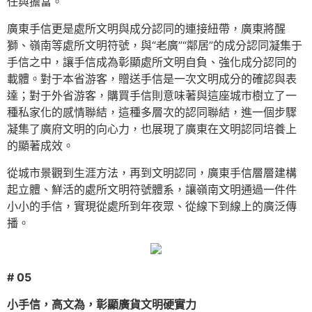
任與擔當。
廣東手信更是處所文明與成分認同的連接紐帶，廣東將醒
獅、嶺南等處所文明符號，與“老廣”“鄰居”的成分認同凝集于
手信之中，讓手信成為彰顯處所文明自負、強化成分認同的
載體。對于本省游客，贈送手信是一次文明成分的確認與表
達；對于外省游客，購買手信則意味著與這座城市樹立了一
種私家化的感情聯結，這種多層次的認同聯結，進一個步驟
凝集了廣府文明的向心力，也展現了廣東在文明認同培養上
的顯著成效。
從城市景觀到生涯方法，再到文明認同，廣東手信層層建構
起立體、鮮活的處所文明符號體系，讓嶺南文明通過一件件
小小的手信，實現從處所到年夜眾、從線下到線上的廣泛傳
播。
# 05
小手信，高文為，彰顯廣貨文明硬實力