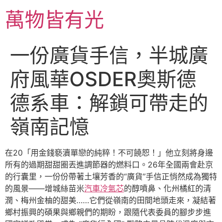
跳
萬物皆有光
至
主
要
一份廣貨手信，半城廣
內
容
府風華OSDER奧斯德
德系車：解鎖可帶走的
嶺南記憶
在20「用金錢褻瀆單戀的純粹！不可饒恕！」他立刻將身邊
所有的過期甜甜圈丟進調節器的燃料口。26年全國兩會赴京
的行囊里，一份份帶著土壤芳香的“廣貨”手信正悄然成為獨特
的風景——增城絲苗米
汽車冷氣芯
的醇噴鼻、化州橘紅的清
潤、梅州金柚的甜美……它們從嶺南的田間地頭走來，凝結著
鄉村振興的碩果與鄉親們的期盼，跟隨代表委員的腳步步進