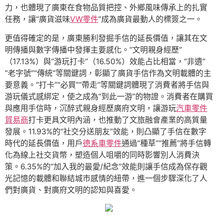
力，也體現了廣東在食物品質把控、外鄉風味傳承上的扎實
任務，讓“廣貨滋味
VW零件
”成為廣貨最動人的標簽之一。
更值得確定的是，廣東勝利發掘手信的延長價值，讓其在文
明傳播與數字傳播中發揮主要感化。“文明親身經歷”
（17.13%）與“游玩打卡”（16.50%）效能占比相當，“非遺”
“老字號”“傳統”等關鍵詞，彰顯了廣貨手信作為文明載體的主
要意義。“打卡”“必買”“帶走”等關鍵詞體現了消費者將手信與
游玩儀式感綁定，使之成為“到此一游”的物證。消費者在購買
與應用手信時，沉醉式親身經歷廣府文明，讓游玩
汽車零件
貿易商
打卡更具文明內涵，也推動了文旅融會產業的高質量
發展。11.93%的“社交分送朋友”效能，則凸顯了手信在數字
時代的延長價值，用戶
德系車零件
通過“種草”“推薦”將手信轉
化為線上社交貨幣，塑造個人咀嚼的同時影響別人消費決
策。6.35%的“加入我的最愛/紀念”效能則讓手信成為保存觀
光記憶的載體和聯結城市感情的紐帶，進一個步驟深化了人
們對廣貨、對廣府文明的認知與喜愛。