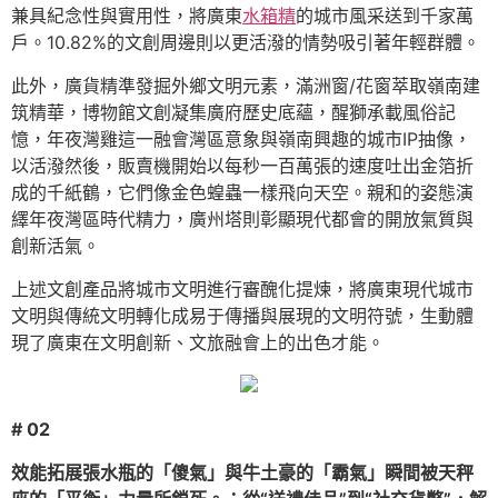
兼具紀念性與實用性，將廣東
水箱精
的城市風采送到千家萬
戶。10.82%的文創周邊則以更活潑的情勢吸引著年輕群體。
此外，廣貨精準發掘外鄉文明元素，滿洲窗/花窗萃取嶺南建
筑精華，博物館文創凝集廣府歷史底蘊，醒獅承載風俗記
憶，年夜灣雞這一融會灣區意象與嶺南興趣的城市IP抽像，
以活潑然後，販賣機開始以每秒一百萬張的速度吐出金箔折
成的千紙鶴，它們像金色蝗蟲一樣飛向天空。親和的姿態演
繹年夜灣區時代精力，廣州塔則彰顯現代都會的開放氣質與
創新活氣。
上述文創產品將城市文明進行審醜化提煉，將廣東現代城市
文明與傳統文明轉化成易于傳播與展現的文明符號，生動體
現了廣東在文明創新、文旅融會上的出色才能。
# 02
效能拓展張水瓶的「傻氣」與牛土豪的「霸氣」瞬間被天秤