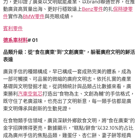
力，更印證了廣東以文明賦能產業、以brand聯通世界，在推
動廣貨高質量出海、更好行穩致遠上
Benz零件
的扎
保時捷零
件
實作為
BMW零件
與亮眼成績。
賓利零件
德系車材料
# 01
品類升級：從“食在廣東”到“文創廣東”，躲著廣府文明的鮮活
表達
廣貨手信的種類構成，早已構成一套成熟完美的體系，成為
一部可觸摸、可品嘗的微縮的廣府文明志。依托扎實的產業
基礎與文明發掘才能，從詞頻統計與品類占比數據來看，廣
東勝利
汽車空氣芯
打造出“食物為主、文創為輔”的手信格式，
既守住了老廣滋味，也亮出了文明新意，每一類手信都是廣
東文明傳承與創新的生動見證。
在食物類手信領域，廣貨深耕外鄉飲食文明，將“食在廣東”的
金字招牌擦得更亮。數據顯示，“糕點/餅食”以32.10%的占比
成為廣州手信的焦點品類，雞蛋仔、杏仁餅、妻子餅等經典