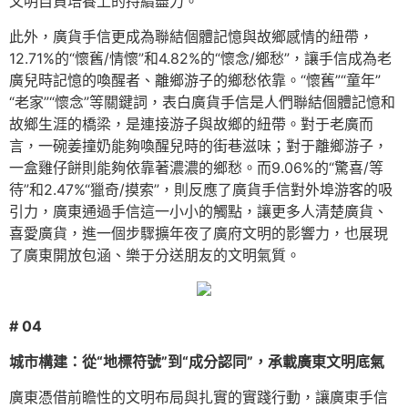
文明自負培養上的持續盡力。
此外，廣貨手信更成為聯結個體記憶與故鄉感情的紐帶，
12.71%的“懷舊/情懷”和4.82%的“懷念/鄉愁”，讓手信成為老
廣兒時記憶的喚醒者、離鄉游子的鄉愁依靠。“懷舊”“童年”
“老家”“懷念”等關鍵詞，表白廣貨手信是人們聯結個體記憶和
故鄉生涯的橋梁，是連接游子與故鄉的紐帶。對于老廣而
言，一碗姜撞奶能夠喚醒兒時的街巷滋味；對于離鄉游子，
一盒雞仔餅則能夠依靠著濃濃的鄉愁。而9.06%的“驚喜/等
待”和2.47%“獵奇/摸索”，則反應了廣貨手信對外埠游客的吸
引力，廣東通過手信這一小小的觸點，讓更多人清楚廣貨、
喜愛廣貨，進一個步驟擴年夜了廣府文明的影響力，也展現
了廣東開放包涵、樂于分送朋友的文明氣質。
# 04
城市構建：從“地標符號”到“成分認同”，承載廣東文明底氣
廣東憑借前瞻性的文明布局與扎實的實踐行動，讓廣東手信