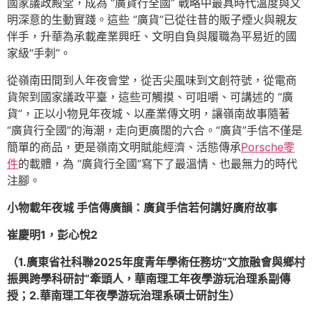
國家議政殿堂，成為 “廣貨行全國” 戰略中最具時代溫度與文
明深意的生動實踐。這些 “廣貨”已從往昔的販子煙火與親友
伴手，升華為承載產業興旺、文明自負與履職為平易近的國
家級“手刺”。
從嶺南田間到人年夜會堂，從舌尖風味到文創符號，從電商
貨架到國家議政平臺，這些可觸摸、可咀嚼、可講述的 “廣
貨”，正以小物見年夜城、以產業傳文明，讓嶺南故事隨著
“廣貨行全國”的海潮，走向更廣闊的六合。“廣貨”手信不僅是
簡單的商品，更是嶺南文明賦能經濟、活態傳承
Porsche零
件
的載體，為 “廣貨行全國”寫下了最溫情、也最無力的時代
注腳。
小物載年夜城 手信傳廣韻：廣貨手信若何講好廣府故事
崔慶明1，彭心悅2
（1.廣東省社科聯2025年度青年學術任務坊“文旅融會與鄉村
振興跨學科研討”牽頭人，華南理工年夜學游玩治理系副傳
授；2.華南理工年夜學游玩治理系碩士研討生）