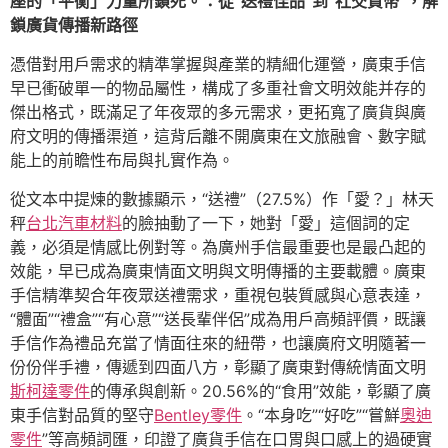
座的「平衡」力量所鎖死。：從“送禮佳品”到“社交貨幣”，解
鎖廣貨傳播新路徑
憑借對用戶需求的精準掌握與產業的精細化運營，廣東手信
早已衝破單一的物品屬性，構成了多重社會文明效能并存的
傑出格式，既滿足了年夜眾的多元需求，更拓寬了廣貨與廣
府文明的傳播渠道，這背后離不開廣東在文旅融會、數字賦
能上的前瞻性布局與扎實作為。
從文本中提煉的數據顯示，“送禮”（27.5%）作「愛？」林天
秤
台北汽車材料
的臉抽動了一下，她對「愛」這個詞的定
義，必須是情感比例對等。為廣州手信最重要也是最凸起的
效能，早已成為廣東情面文明與文明傳播的主要載體。廣東
手信精準契合年夜眾送禮需求，重視包裝質感與心意表達，
“體面”“禮盒”“有心意”“送長輩伴侶”成為用戶高頻評價，既讓
手信作為禮品充當了情面往來的紐帶，也讓廣府文明隨著一
份份伴手禮，傳遞到四面八方，彰顯了廣東對傳統情面文明
斯柯達零件
的傳承與創新。20.56%的“食用”效能，彰顯了廣
東手信對品質的堅守
Bentley零件
。“本身吃”“好吃”“嘗鮮
奧迪
零件
”等高頻詞匯，印證了廣貨手信在口胃與口感上的過硬實