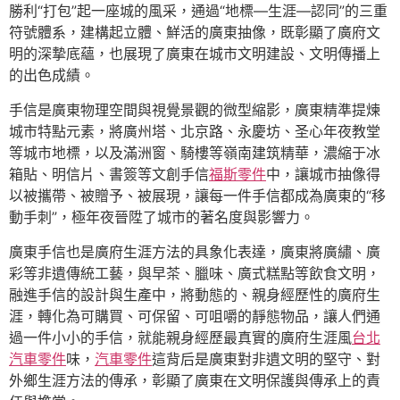
勝利“打包”起一座城的風采，通過“地標—生涯—認同”的三重
符號體系，建構起立體、鮮活的廣東抽像，既彰顯了廣府文
明的深摯底蘊，也展現了廣東在城市文明建設、文明傳播上
的出色成績。
手信是廣東物理空間與視覺景觀的微型縮影，廣東精準提煉
城市特點元素，將廣州塔、北京路、永慶坊、圣心年夜教堂
等城市地標，以及滿洲窗、騎樓等嶺南建筑精華，濃縮于冰
箱貼、明信片、書簽等文創手信
福斯零件
中，讓城市抽像得
以被攜帶、被贈予、被展現，讓每一件手信都成為廣東的“移
動手刺”，極年夜晉陞了城市的著名度與影響力。
廣東手信也是廣府生涯方法的具象化表達，廣東將廣繡、廣
彩等非遺傳統工藝，與早茶、臘味、廣式糕點等飲食文明，
融進手信的設計與生產中，將動態的、親身經歷性的廣府生
涯，轉化為可購買、可保留、可咀嚼的靜態物品，讓人們通
過一件小小的手信，就能親身經歷最真實的廣府生涯風
台北
汽車零件
味，
汽車零件
這背后是廣東對非遺文明的堅守、對
外鄉生涯方法的傳承，彰顯了廣東在文明保護與傳承上的責