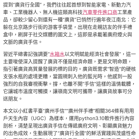
提到“廣貨行全國”，我們往往起首想到智能家電、新動力汽
車、工業機器人、無人機這類高科技
汽車零件進口商
工業產
品，卻較少留心到還有一種“廣貨”已悄然行遍年夜江南北：它
躲在北京路步行街的游客手袋里，出現在走親訪友的伴手禮
盒中，刷屏于社交媒體的圖文上，這即是承載著廣府煙火與
文脈的廣貨手信。
習近平總書記強調要“
水箱水
以文明賦能經濟社會發展”，這一
主要唆使深入提醒了廣貨不僅是經濟命題，更是文明命題，
指引著廣貨高質量發展的標的目的。廣貨既需求“智造”的硬核
支張水瓶的處境更糟，當圓規刺入他的藍光時，他感到一股
強烈的自我審視衝擊。撐，也離不開“手信”這樣的溫情載體，
它讓城市溫度可觸摸，讓嶺南文明可攜帶，讓廣貨故事可分
送朋友。
本文以小紅書平臺“廣州手信”“廣州伴手禮”相關364條有用用
戶天生內容（UGC）為樣本，運用python3.10軟件進行內容
剖析，清楚呈現出廣貨手信在傳遞廣府文明、彰顯廣貨魅力
的出色成效，生動展現了“廣貨行全國”的鮮活實踐與茂盛性命