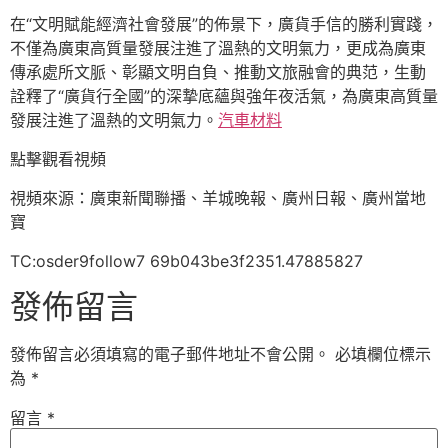
在“文明賦能經濟社會發展”的佈景下，廣貨手信的勝利實踐，
不僅為廣東高質量發展注進了溫熱的文明氣力，更成為廣東
傳承處所文脈、彰顯文明自負、推動文旅融會的典范，生動
詮釋了“廣貨行全國”的深摯底蘊與強年夜活氣，為廣東高質量
發展注進了溫熱的文明氣力。
汽車材料
點擊觀看視頻
視頻來源：廣東新聞聯播、羊城晚報、廣州日報、廣州當地
寶
TC:osder9follow7 69b043be3f2351.47885827
發佈留言
發佈留言必須填寫的電子郵件地址不會公開。
必填欄位標示
為
*
留言
*