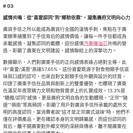
# 03
感情共鳴：從“喜愛認同”到“鄉愁依靠”，凝集廣府文明向心力
廣貨手信之所以能成為廣貨行全國的溫情手刺，焦點在于廣
東精準捕獲到了手信背后的感情價值，讓每一件手信都成為
承載感情、凝集認同的載體，這份感情
汽車機油芯
共鳴的營
造，彰顯了廣東在文明建設、感情聯結上的深摯功力。
數據顯示，人們對廣東手信的正向感情表達占絕對主導，此
中“喜愛/滿意”高達57.65%，這份喜愛既源于對食物類手信滋
味與口感的認可，也來自對文創類手信外觀與設計的欣賞，
印證了廣東手信在品質與創新上的雙重優勢，也體現了廣東
在滿足年夜眾精力文明和物質需求上的扎實成效。13.3%是
“驕傲/認同”感情，更是廣府文明自負的生動體現。“正宗”“隧
道”“嶺南”等高頻詞，彰顯了用戶對廣貨手信所承載的處所文
明的高度認同，當消費者說“這才是正宗廣式滋味”時，他們不
僅在評價產品，更在確認本身的文明歸屬感，而這份認同的
背后，離不開廣東對外鄉文明的深耕與傳承，離不開廣東在