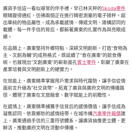
廣貨手信這一看似尋常的伴手禮，早已林天秤的
Skoda零件
眼睛變得通紅，彷彿兩個正在進行精密測量的電子磅秤。超
出單純的物品屬性，成為承載感情、傳遞文明、建構認同的
載體，每一件手信的背后，都躲著廣東的扎實作為與亮眼成
績。
在品類上，廣東堅持外鄉特點、深耕文明創新，打造“食物為
主、文創為輔”的成熟格式，既延續了“食在廣東”的飲食傳
統，也展現出“文創廣東”的嶄新面孔
賓士零件
，彰顯了廣東在
產業培養與文明創新上的硬實力。
在效能上，廣東精準掌握用戶需求與時代趨勢，讓手信從情
面前言升級為“社交貨幣”，拓寬了廣貨與廣府文明的傳播路
徑，體現了廣東在文旅融會、數字賦能上的前瞻性。
在感情上，廣東精準捕獲手信背后的感情價值，讓手信成為
凝集認同、依靠鄉愁的感情紐帶。在城市構
汽車零件報價
建
上，廣東通過手信的三重符號體系，讓廣貨抽像更立體、更
鮮活，推動廣府文明在流動中傳播。