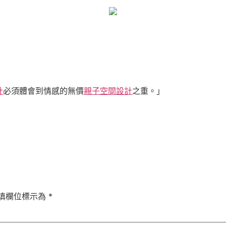
計
必須體會到情感的無價
親子空間設計
之重。」
填欄位標示為
*