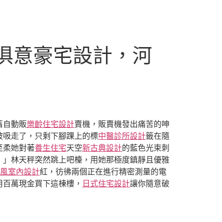
I俱意豪宅設計，河
舊自動販
樂齡住宅設計
賣機，販賣機發出痛苦的呻
被吸走了，只剩下腳踝上的標
中醫診所設計
籤在隨
至柔她對著
養生住宅
天空
新古典設計
的藍色光束刺
！」林天秤突然跳上吧檯，用她那極度鎮靜且優雅
ft風室內設計
紅，彷彿兩個正在進行精密測量的電
用百萬現金買下這棟樓，
日式住宅設計
讓你隨意破