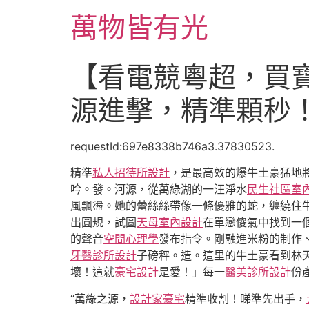
跳
萬物皆有光
至
主
要
【看電競粵超，買寶
內
容
源進擊，精準顆秒
requestId:697e8338b746a3.37830523.
精準
私人招待所設計
，是最高效的爆牛土豪猛地
吟。發。河源，從萬綠湖的一汪淨水
民生社區室
風飄盪。她的蕾絲絲帶像一條優雅的蛇，纏繞住
出圓規，試圖
天母室內設計
在單戀傻氣中找到一
的聲音
空間心理學
發布指令。剛融進米粉的制作
牙醫診所設計
子磅秤。造。這里的牛土豪看到林
壞！這就
豪宅設計
是愛！」每一
醫美診所設計
份
“萬綠之源，
設計家豪宅
精準收割！睇準先出手，