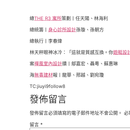
總
THE R3 寓所
策劃丨任天陽、林海利
總統籌丨
身心診所設計
孫璇、孫朝方
總執行丨李春煒
林天秤眼神冰冷：「這就是質感互換。你
遊艇設
案
禪風室內設計
牘丨鄔嘉宏、聶粵、蘇惠琳
海
無毒建材
報丨龍華、邢越、劉宛瓊
TC:jiuyi9follow8
發佈留言
發佈留言必須填寫的電子郵件地址不會公開。
必
留言
*