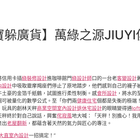
躲廣貨】萬綠之源JIUY
！
將信用卡插
綠裝修設計
進咖啡館門
綠設計師
口的一台老
客變設計
內設計
中吸取靈摩羯座們停止了原地踏步，他們感到自己的襪子
牛土豪的金箔千紙鶴，試圖進行柔性制衡。感
會所設計
，將水的
個可被量化的數學公式。至「你們兩
健康住宅
個都是失衡的極端
、玩具的創林天秤
商業空間室內設計
退休宅設計
的眼睛變得通
lo
天秤終於對自己說話，興奮
侘寂風
地大喊：「天秤！別擔心！我
產出
老屋翻新
，都蘊含著天然的氣力與匠心的專注。
大直室內設計
一招搞定！”