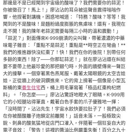
那邊是不是已經聞到宇宙級的酸味了？我們需要你的蒜泥！
你被徵召了！馬上！」廖沾沾的耳朵被這聲音震得嗡嗡作
響，他捏著對講機，困惑地喊道：「特務？酸味？等等！我
聞到的不是酸味！是麵粉過度膨脹的焦慮味！還有，我現在
走不開！我的陳年老蒜泥需要每隔三小時的溫和震動！」
「蒜泥？」對面傳來K-999崩潰的尖叫聲，帶著濃濃的中藥
味電子雜音：「重點不是蒜泥！重點是**時空正在彎曲！**
我們的推進器快沒紅棗了！快！我們在你的後院！別帶任何
多餘的東西！除了——你那缸蒜泥！」就在廖沾沾還在糾結
要不要帶上他最珍愛的那把銀勺時，外面的牆壁傳來一聲巨
大的撞擊。一個穿著黑色燕尾服、戴著太陽眼鏡的太空吉娃
娃，正從牆上的破洞鑽進來。它的背上揹著一個像是小型瓦
斯桶的東
養生住宅
西，桶上用毛筆寫著「極品紅棗枸杞燃
料」。「你怎麼——」廖沾沾驚訝地瞪大了眼睛。K-999用
它的小短腿站得筆直，戴著白色手套的爪子優雅地一揮：
「沒時間了，沾沾先生！宇宙水餃快要拉肚子了！我們必須
在你被醋酸離子炮鎖定前離開！」話音未落，一股極致尖
銳、刺鼻的酸氣猛地從店門口灌入，伴隨著一個狂妄自大的
電子音效：「警告！這裡的醬油比例嚴重失衡！百分之九十