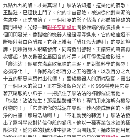
九點九九的醋，才是真理！」廖沾沾知道，這是他的宿敵，
王醋狂，已經找上門了。他的宇宙冒險，被迫從他對蒜泥的
焦慮中，正式開始了。一個狂妄的影子佔滿了那扇被撞破的
牆門邊緣，光線一瞬
親子空間設計
間被極端的酸氣扭曲。一
個閃閃發光、像醋罐的機器人緩緩漂浮進來，它的底座還不
斷噴射著白色醋霧。它身上掛著「醋狂派大勝利」的霓虹燈
牌，閃爍得讓人眼睛發疼，同時發出警報。王醋狂的聲音再
次響起，這次帶著金屬回音的嘲弄，刺耳得像是磨砂紙。
「廖沾沾！你那充滿腐敗氣味的蒜泥，是對醬料學的侮辱！
必須淨化！」「你將為你那百分之五的醬油，以及百分之九
十五的邪惡蒜頭付出代價！」醋罐機器人的頂端裂開，露出
了一個巨大的管口，正在聚積藍色光芒。K-999特務用它穿
著燕尾服的小爪子，一把抓住了廖沾沾的褲腳催促著他。
「快點！沾沾先生！那是醋酸離子炮！專門用來溶解有機發
酵物的！」「它會把你的蒜泥在零點一秒內變成無菌的、純
淨的白醋！那是浩劫啊！」「不准動我的蒜泥！」廖沾沾發
出了醬料學家對待信仰般的怒吼。他以一種專業包水餃的極
限速度，從旁邊的麵粉堆中抓起了兩團麵皮。麵皮被他用氣