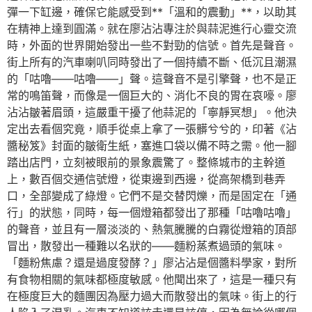
彈一下缸邊，確保它能感受到**「溫和的震動」**，以助其
在精神上達到圓滿。就在廖沾沾專注於與蒜泥進行心靈交流
時，外面的世界開始發出一些不對勁的信號。首先是聲音。
街上所有的汽車喇叭同時發出了一個持續不斷、低沉且潮濕
的「咕嚕——咕嚕——」聲。這聲音不是引擎聲，也不是正
常的鳴笛聲，而像是一個巨大的、消化不良的胃在哀嚎。廖
沾沾皺著眉頭，這嚴重干擾了他蒜泥的「寧靜冥想」。他決
定出去看個究竟，順手從桌上拿了一張髒兮兮的，印著《沾
醬秘笈》封面的皺衛生紙，塞進口袋以備不時之需。他一腳
踏出店門，立刻被眼前的景象震驚了。整條城市的主幹道
上，數百個交通信號燈，從東邊到西邊，從高架橋到巷弄
口，全部變成了綠燈。它們不是交替閃爍，而是固定在「通
行」的狀態，同時，每一個燈箱都發出了那種「咕嚕咕嚕」
的聲音，並且有一層淡淡的、熱氣騰騰的白霧從燈箱的頂部
冒出，散發出一種難以名狀的——麵粉蒸煮過頭的氣味。
「麵粉焦慮？還是過度發酵？」廖沾沾是個醬料學家，對所
有食物相關的氣味都極度敏感。他聞出來了，這是一種只有
在極度巨大的麵團因為壓力過大而散發出的氣味。街上的行