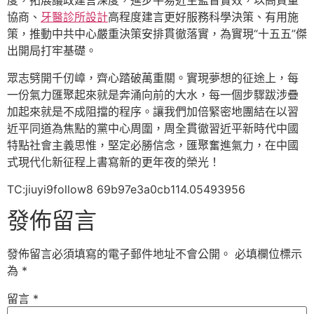
度，拓展議政建言深度，進步平易近主監督實效，以高質量
協商、
牙醫診所設計
高程度建言更好服務科學決策、有用施
策，推動中共中心嚴重決策安排貫徹落實，為實現“十五五”傑
出開局打牢基礎。
眾志劈開千仞嶂，齊心踏破萬重關。實現夢想的征途上，每
一份氣力匯聚起來就是奔涌向前的大水，每一個步驟跋涉疊
加起來就是不成阻擋的程序。讓我們加倍緊密地團結在以習
近平同道為焦點的黨中心周圍，周全貫徹習近平新時代中國
特點社會主義思惟，堅定必勝信念，匯聚奮進氣力，在中國
式現代化新征程上書寫新的更年夜的榮光！
TC:jiuyi9follow8 69b97e3a0cb114.05493956
發佈留言
發佈留言必須填寫的電子郵件地址不會公開。
必填欄位標示
為
*
留言
*