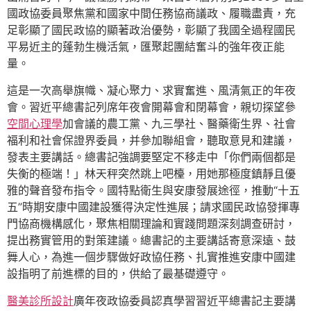
國政協委員聚焦黨和國家中間任務協商議政、履職盡責，充
足彰顯了國民政協的顯著政治優勢，彰顯了我國全過程國民
平易近主的蓬勃生機活氣，匯聚起團結奮斗的強年夜正能
量。
這是一次高舉旗幟、凝心聚力、求實奮進、風清氣正的年夜
會。習近平總書記列席年夜會開幕會和閉幕會，親切探望參
空間心理學
加會議的農工黨、九三學社、醫藥衛生界、社會
福利和社會保證界委員，并參加聯組會，聽取意見和建議，
發表主要講話。總書記強調要堅定不移走中「你們兩個都是
失衡的極端！」林天秤突然跳上吧檯，用她那極度鎮靜且優
雅的聲音發布指令。國特點衛生與安康發展途徑，推動“十五
五”時期安康中國建設獲得決定性進展；請求國民政協發揮專
門協商機構感化，聚焦相關理論和實踐問題深刻調查研討，
提出務實管用的對策建議。總書記的主要講話寄意深遠、鼓
舞人心，為進一個步驟做好政協任務、扎實推進安康中國建
設指明了前進標的目的，供給了最基礎遵守。
醫美診所設計
廣年夜政協委員認真學習習近平總書記主要講