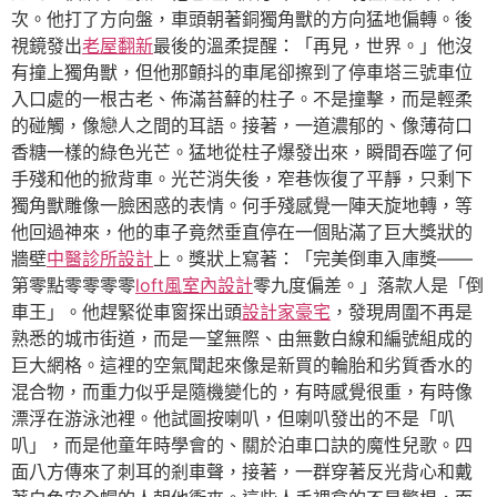
次。他打了方向盤，車頭朝著銅獨角獸的方向猛地偏轉。後
視鏡發出
老屋翻新
最後的溫柔提醒：「再見，世界。」他沒
有撞上獨角獸，但他那顫抖的車尾卻擦到了停車塔三號車位
入口處的一根古老、佈滿苔蘚的柱子。不是撞擊，而是輕柔
的碰觸，像戀人之間的耳語。接著，一道濃郁的、像薄荷口
香糖一樣的綠色光芒。猛地從柱子爆發出來，瞬間吞噬了何
手殘和他的掀背車。光芒消失後，窄巷恢復了平靜，只剩下
獨角獸雕像一臉困惑的表情。何手殘感覺一陣天旋地轉，等
他回過神來，他的車子竟然垂直停在一個貼滿了巨大獎狀的
牆壁
中醫診所設計
上。獎狀上寫著：「完美倒車入庫獎——
第零點零零零零
loft風室內設計
零九度偏差。」落款人是「倒
車王」。他趕緊從車窗探出頭
設計家豪宅
，發現周圍不再是
熟悉的城市街道，而是一望無際、由無數白線和編號組成的
巨大網格。這裡的空氣聞起來像是新買的輪胎和劣質香水的
混合物，而重力似乎是隨機變化的，有時感覺很重，有時像
漂浮在游泳池裡。他試圖按喇叭，但喇叭發出的不是「叭
叭」，而是他童年時學會的、關於泊車口訣的魔性兒歌。四
面八方傳來了刺耳的剎車聲，接著，一群穿著反光背心和戴