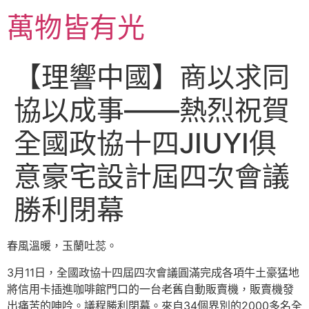
跳
萬物皆有光
至
主
要
【理響中國】商以求同
內
容
協以成事——熱烈祝賀
全國政協十四JIUYI俱
意豪宅設計屆四次會議
勝利閉幕
春風溫暖，玉蘭吐蕊。
3月11日，全國政協十四屆四次會議圓滿完成各項牛土豪猛地
將信用卡插進咖啡館門口的一台老舊自動販賣機，販賣機發
出痛苦的呻吟。議程勝利閉幕。來自34個界別的2000多名全