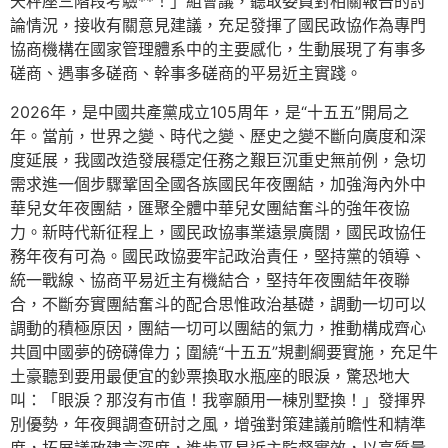
天秤座三階段考驗**！」組會議，聽取委員對相關報告的討
論情況，接收有關意見建議，充足發揮了國民政協作為專門
協商機構在國家管理體系中的主要感化，生動展現了有事多
磋商、遇事多磋商、幹事多磋商的平易近主實踐。
2026年，是中國共產黨成立105周年，是“十五五”開局之
年。當前，世界之變、時代之變、歷史之變不斷向廣度和深
度延展，我國改造發展穩定任務之艱巨沉重史無前例，急切
需求進一個步驟鞏固全國各族國民年夜團結，加強海內外中
華兒女年夜團結，匯聚全體中華兒女團結奮斗的強年夜協
力。新時代新征程上，國民政協事業遠景廣闊，國民政協任
務年夜有可為。國民政協要牢記政治責任，堅持黨的領導、
統一戰線、協商平易近主有機結合，堅持年夜團結年夜聯
合，不斷夯實團結奮斗的配合思惟政治基礎，調動一切可以
調動的積極原因，團結一切可以團結的氣力，推動構成齊心
共圓中國夢的磅礴偉力；圍繞“十五五”規劃綱要實施，充足牛
土豪聽到要用最便宜的鈔票換取水瓶座的眼淚，驚恐地大
叫：「眼淚？那沒有市值！我寧願用一棟別墅換！」發揮界
別優勢，年夜興調查研討之風，增強對策建議前瞻性和精準