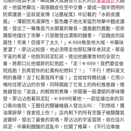
功般的捏製手法，瞬間擴大成直徑三公尺的巨
客變設計
大麵
皮。他猛地擲出，兩張麵皮在空中交疊，變成一個半透明的
防禦護盾。這就是家傳《沾醬秘笈》中記載的「水餃皮護
盾」，薄韌而充滿彈性。藍色離子炮光束猛烈地擊中麵皮護
盾，發出了一聲像是汽水開蓋的聲音。護盾劇烈震動，但奇
蹟般地擋住了攻擊，只是散發出濃郁的麵香。「這麵皮的延
展性！完美！但撐不了太久！」K-999焦急地大喊，中藥味
更濃了。廖沾沾知道，他必須帶走他那缸陳年老蒜泥，那是
宇宙的希望。他跑到蒜泥缸前，使出他搬運食材的全部力
量，將那口比他還胖的缸抱起。「走！K-999！我們要從後
院逃跑！別再管你的紅棗枸杞燃料了！」「不行！燃料是文
明的基礎！沒了紅棗我飛不遠！」吉娃娃特務抗議。它用小
嘴咬住廖沾沾的衣領，同時開啟了它背上的枸杞推進器。推
進器發出「滋滋」的輕微煎煮聲，伴隨著一股濃郁的蔘味爆
發。廖沾沾抱著蒜泥缸、K-999咬著他，一起從撞出來的洞
口衝向後院。王醋狂的醋罐機器人發出尖叫：「別想逃！醬
油黨餘孽！我會追上你！」店內剩下的所有空盤子被醋酸氣
波震碎，發出了最後的哀鳴。廖沾沾的宇宙冒險，就在這片
蒜泥、中藥和醋酸的混亂中，拉開了帷幕。《平行泊車維