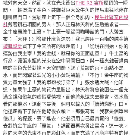
地射向天空。然而，就在光束衝出
THE R3 寓所
屋頂的一瞬
間，一輛塗滿了金色、裝飾著巨大公牛角的悍馬車猛地停在
咖啡館門口。駕駛座上走下一個全身肌肉、
民生社區室內設
計
戴著鑽石項圈的男人，那人正是林天秤的狂熱追求者——
金牛座霸總牛土豪。牛土豪一腳踢開咖啡館的門，大聲宣
布：「天秤！別管那什麼負運勢！我已經用一百噸的純金箔
遊艇設計
買下了今天所有的壞運氣！」「從現在開始，你的
運勢由我主宰！我的金錢，就是你的正面能量！」牛土豪的
行為，讓張水瓶的光束在空中瞬間扭曲，與一種夾雜著銅臭
味的金色光芒對撞。天空開始下起了荒謬的雨。雨點不是
水，而是閃耀著淚光的小小黃銅齒輪。「不行！金牛座的物
質力量太強了！我的單戀被汙染了！」張水瓶大喊。他知
道，如果牛土豪的物質力量勝出，林天秤將會被困在一個充
滿金錢和俗氣的虛假愛情裡，而他將永遠失去機會。張水瓶
看向那機器，還剩下最後一個可以輸入的「情緒燃料」口。
他迅速撕下了貼在他背後衣領上，那張寫著「我就是個單戀
傻瓜」的標籤，丟了進去。他必須用自己最真實的「傻氣」
去對抗金牛座的「霸氣」！調節器再次發出轟鳴，這一次，
射向天空的光束不再是彩虹色，而是充滿了水瓶座特有的怪