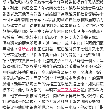
話，聽取和審議全國政協常委會任務報告和提案任務情況報
告，列席十四屆全國人年夜四次會議，聽取并討論當局任務
報告以及其他有關報告，討論國平易近經濟和社會發展第十
五個五年規劃綱要草案，以高度的政治責任感和飽滿的精力
狀態建言資政。從推動科技創新和產業創新深度《宇宙水餃
與終極醬料師》第一章：蒜泥與末日預兆廖沾沾坐在他那間
被稱為「宇宙水餃中心」的店裡，但這間店的外觀更像是一
個被遺棄的藍色塑膠棚，與「宇宙」或「中心」這兩個詞毫
無關係。
會所設計
他正在對著一缸已經發酵了七個月又七天
的老蒜泥嘆氣。「你還不夠靈動，我的蒜泥。」他輕聲細
語，彷彿在責備一個不上進的孩子。店內只有他一個人，連
蒼蠅都因為難以忍受那股陳年蒜頭混合著鐵鏽與淡淡絕望的
味道而選擇繞道飛行。今天的營業額是：零。廖沾沾不安的
不是店裡的生意，而是他對**「蒜泥成本焦慮症」**的深層
恐懼。新鮮蒜頭每公斤的價格正在以超光速上漲，如果再這
樣下去，他引以為傲的「靈魂蒜
大直室內設計
泥」將難以為
繼。他拿著一把被磨得光滑、閃耀著不祥光芒的小銀勺，從
缸底撈起一坨濃稠的、顏色介於灰綠與土黃之間的發酵物。
這蒜泥被他照顧得像稀世珍寶，每隔三小時，他就要用手指