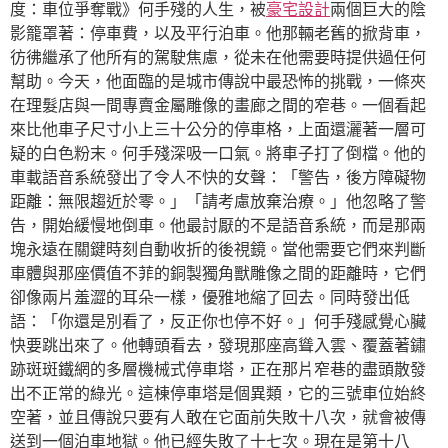
度：車位爭奪戰》何手殘的人生，被
豪宅設計
兩個巨大的陰
影籠罩著：停車費，以及平行泊車。他那輛老舊的掀背車，
彷彿繼承了他所有的駕駛焦慮，從未在他需要時提供過任何
幫助。今天，他面臨的是城市傳說中最恐怖的挑戰，一條夾
在理髮店與一間專賣金屬雕像的畫廊之間的窄巷。一個看起
來比他車子尺寸小上三十公分的停車格，上面還灑著一層可
疑的白色粉末。何手殘深吸一口氣。將車子打了倒檔。他的
車載語音系統發出了令人不快的女聲：「警告，後方障礙物
距離：無限趨近於零。」「請考慮放棄治療。」他忽略了警
告，開始緩慢地倒車。他最討厭的不是語音系統，而是那兩
塊永遠在關鍵時刻自動收折的後視鏡。當他需要它們來判斷
車體與那座價值不菲的銅製獨角獸雕像之間的距離時，它們
卻像兩片羞澀的耳朵一樣，優雅地縮了回去。同時發出低
語：「你還是別看了，反正你也停不好。」何手殘感覺心臟
快要跳出來了。他轉頭看去，發現那座高聳入雲、覆蓋著鏽
跡斑斑鐵網的多層機械式停車塔，正在那片窄巷的盡頭散發
出不正常的綠光。這棟停車塔是個異類，它的三號車位始終
空著，並且傳說只要有人敢在它面前失敗十八次，就會被傳
送到一個泊車地獄。他已經失敗了十七次。現在是第十八