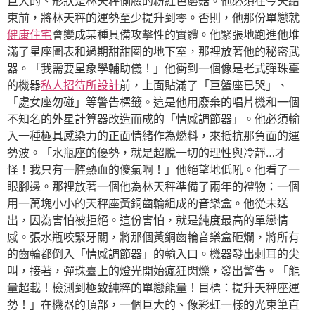
巨大的、形狀是林天秤側臉的粉紅色蘑菇。他必須在今天結
束前，將林天秤的運勢至少提升到零。否則，他那份單戀就
健康住宅
會變成某種具備攻擊性的實體。他緊張地跑進他堆
滿了星座圖表和過期甜甜圈的地下室，那裡放著他的秘密武
器。「我需要星象學輔助儀！」他衝到一個像是老式彈珠臺
的機器
私人招待所設計
前，上面貼滿了「巨蟹座已哭」、
「處女座勿碰」等警告標籤。這是他用廢棄的唱片機和一個
不知名的外星計算器改造而成的「情感調節器」。他必須輸
入一種極具感染力的正面情緒作為燃料，來抵抗那負面的運
勢波。「水瓶座的優勢，就是超脫一切的理性與冷靜…才
怪！我只有一腔熱血的傻氣啊！」他絕望地低吼。他看了一
眼腳邊。那裡放著一個他為林天秤準備了兩年的禮物：一個
用一萬塊小小的天秤座黃銅齒輪組成的音樂盒。他從未送
出，因為害怕被拒絕。這份害怕，就是純度最高的單戀情
感。張水瓶咬緊牙關，將那個黃銅齒輪音樂盒砸爛，將所有
的齒輪都倒入「情感調節器」的輸入口。機器發出刺耳的尖
叫，接著，彈珠臺上的燈光開始瘋狂閃爍，發出警告。「能
量超載！檢測到極致純粹的單戀能量！目標：提升天秤座運
勢！」在機器的頂部，一個巨大的、像彩虹一樣的光束筆直