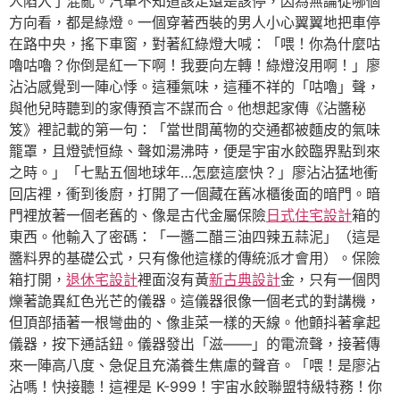
人陷入了混亂。汽車不知道該走還是該停，因為無論從哪個
方向看，都是綠燈。一個穿著西裝的男人小心翼翼地把車停
在路中央，搖下車窗，對著紅綠燈大喊：「喂！你為什麼咕
嚕咕嚕？你倒是紅一下啊！我要向左轉！綠燈沒用啊！」廖
沾沾感覺到一陣心悸。這種氣味，這種不祥的「咕嚕」聲，
與他兒時聽到的家傳預言不謀而合。他想起家傳《沾醬秘
笈》裡記載的第一句：「當世間萬物的交通都被麵皮的氣味
籠罩，且燈號恒綠、聲如湯沸時，便是宇宙水餃臨界點到來
之時。」「七點五個地球年…怎麼這麼快？」廖沾沾猛地衝
回店裡，衝到後廚，打開了一個藏在舊冰櫃後面的暗門。暗
門裡放著一個老舊的、像是古代金屬保險
日式住宅設計
箱的
東西。他輸入了密碼：「一醬二醋三油四辣五蒜泥」（這是
醬料界的基礎公式，只有像他這樣的傳統派才會用）。保險
箱打開，
退休宅設計
裡面沒有黃
新古典設計
金，只有一個閃
爍著詭異紅色光芒的儀器。這儀器很像一個老式的對講機，
但頂部插著一根彎曲的、像韭菜一樣的天線。他顫抖著拿起
儀器，按下通話鈕。儀器發出「滋——」的電流聲，接著傳
來一陣高八度、急促且充滿養生焦慮的聲音。「喂！是廖沾
沾嗎！快接聽！這裡是 K-999！宇宙水餃聯盟特級特務！你