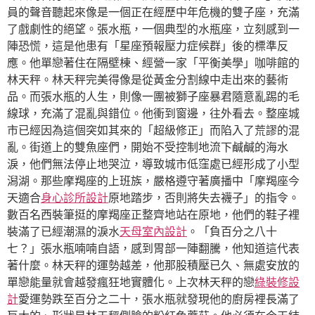
員的聲音聽起來像是一個正在經歷中年危機的雙子座，充滿
了戲劇性的絕望。張水瓶，一個典型的水瓶座，立刻感到一
陣恐慌，這是他患有「星座預報壓力症候群」後的標準反
應。他單戀著住在隔壁棟、經營一家「平衡美學」咖啡館的
林天秤。林天秤完美得像是從黃金分割線中走出來的藝術
品。而張水瓶的人生，則像一團被獅子座暴君隨意亂踢的毛
線球，充滿了混亂與錯位。他衝到窗邊，往外看去。整座城
市已經因為這個突如其來的「超級修正」而陷入了荒謬的混
亂。街道上的雙魚座們，開始不受控制地流下鹹鹹的海水
淚，他們無法停止地哭泣，導致城市低窪處已經形成了小型
潟湖。那些摩羯座的上班族，嚴格遵守著廣播中「摩羯座今
天適合
身心診所設計
原地踏步，否則將失去襪子」的指令。
數百名西裝筆挺的摩羯座正整齊地站在原地，他們的鞋子裡
裝滿了已經潮濕的淚水
天母室內設計
。「負百分之八十
七？」張水瓶喃喃自語，感到胃部一陣翻騰，他知道這代表
著什麼。林天秤的運勢越差，他那股積壓已久、無處安放的
單戀能量就會越發瘋狂地實體化。上次林天秤的戀
綠裝修設
計
愛運勢跌至百分之二十，張水瓶就發現他的廚房裡長滿了