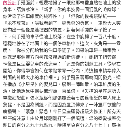
內設計
手殘面前，輕蔑地掃了一眼他那輛垂直貼在牆上的掀
背車，語氣冰冷。「新手，你的車技像一團混亂的毛線球。
你污染了泊車維度的純粹性。」「但你的後視鏡貼紙——
『永不放棄』，讓我看到了一絲愚蠢的勇氣。」車影大人突
然掏出一個像是遙控器的裝置，對著何手殘的車子按了一
下。何手殘的車子從牆上脫落，在空中旋轉了一百八十度，
穩穩地停在了地面上的一個停車格中。這次，夾角是——零
度。「你被分配給我的泊車學徒了。如果泊車是一種宗教，
你就是那個連方向盤都沒摸過的新信徒。」她指了指旁邊一
輛像是巨型嬰兒車的改造車：「這是你的訓練工具，從現在
開始，你得學會如何在零點零零一秒內，將這輛車精準停入
對面的針眼大小的車位裡。」何手殘看著那輛閃閃發光、還
在播放《小星星》的嬰兒車，感到一陣眩暈。泊車維度的生
活，比他想象中還要無理頭一百萬倍。《失控的星座運勢與
單戀狂想曲》張水瓶從他那張覆蓋著七層舊報紙的單人床上
驚醒，不是因為鬧鐘，而是因為屋頂傳來了一陣震耳欲聾的
廣播聲。「緊急！緊急！今日星座運勢超級大修正！所有天
秤座請注意！由於月球剛剛打了一個噴嚏，您的戀愛機率從
昨日的百分之九十九點九，陡降至負百分之八十七！」廣播