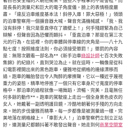
著白色安全帽的人朝他衝來。這些人手裡拿的不是警棍，而
是長長的測量尺和巨大的電子角度儀，臉上的表情極度嚴
肅。「違反泊車維度基本法！斜停入庫！罪大惡極！」領頭
的泊車警察用一個擴音器大喊，聲音充滿機械感。「我、我
沒有斜停！我只是垂直停在了牆壁上！」何手殘趕緊為自己
辯解，但聲音因為恐懼而顫抖。「垂直泊車？那是在第三次
元的行為，在這裡，你的車體與停車線的夾角是——八十九
點七度！按照維度法則，你必須接受懲罰！」懲罰的內容
是：無限次觀看一部名為**《新手泊車
綠設計師
七百次失敗
集錦》的紀錄片，直到哭泣為止。就在這時，一輛像是從科
幻電影裡開出來的黑色跑車，優雅地從網格的邊緣漂移而
過。跑車的輪胎發出令人陶醉的摩擦聲，它以一種近乎蔑視
重力的姿態，精準地停進了一個只有它車身尺寸寬度的停車
格中。那泊車的過程就像一場舞蹈，流暢、完美，且毫無任
何多餘的動作**。跑車的駕駛座上走出一個全身黑色皮衣的
女人，她戴著一副透明護目鏡，冷酷地朝著何手殘的方向走
來。她的步伐優雅而精準，每一步都像是被測量過一樣，完
美地落在網格線上。「車影大人！」泊車警察們立刻立正站
好，連測量尺都顫抖著不敢發出聲音。她走到何
商業空間室