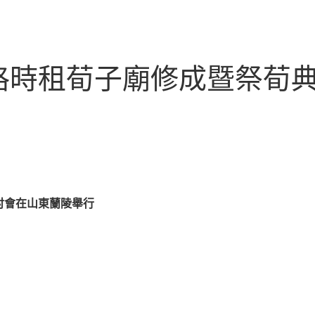
格時租荀子廟修成暨祭荀
討會在山東蘭陵舉行