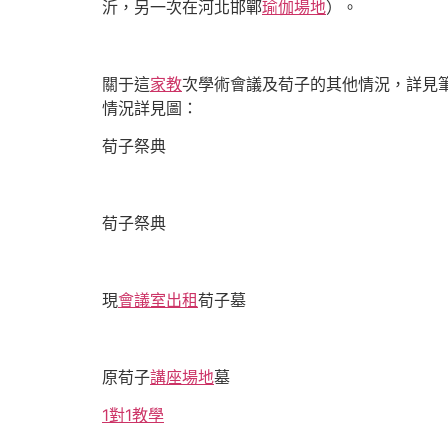
沂，另一次在河北邯鄲
瑜伽場地
）。
關于這
家教
次學術會議及荀子的其他情況，詳見
情況詳見圖：
荀子祭典
荀子祭典
現
會議室出租
荀子墓
原荀子
講座場地
墓
1對1教學