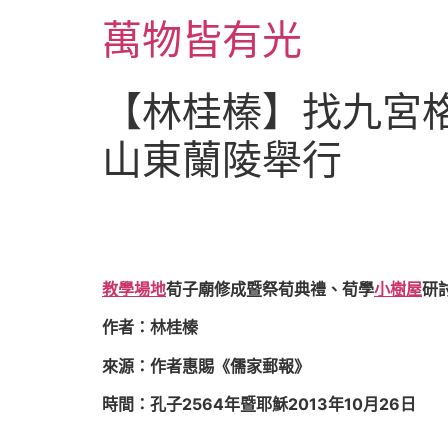
跳
萬物皆有光
至
主
要
【林桂榛】找九宮
內
容
山東蘭陵舉行
教學場地
荀子廟修成暨祭荀典禮、荀學
小樹屋
研
作者：林桂榛
來源：作者惠賜《儒家郵報》
時間：孔子2564年暨耶穌2013年10月26日