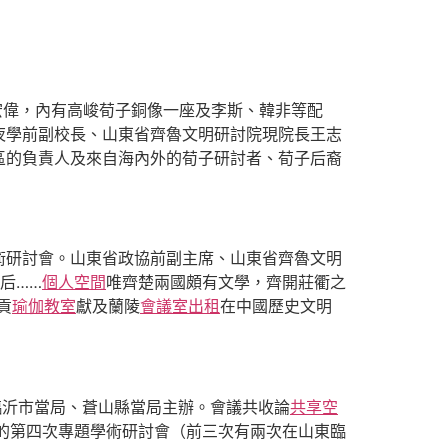
宏偉，內有高峻荀子銅像一座及李斯、韓非等配
夜學前副校長、山東省齊魯文明研討院現院長王志
區的負責人及來自海內外的荀子研討者、荀子后裔
術研討會。山東省政協前副主席、山東省齊魯文明
后……
個人空間
唯齊楚兩國頗有文學，齊開莊衢之
貢
瑜伽教室
獻及蘭陵
會議室出租
在中國歷史文明
臨沂市當局、蒼山縣當局主辦。會議共收論
共享空
的第四次專題學術研討會（前三次有兩次在山東臨