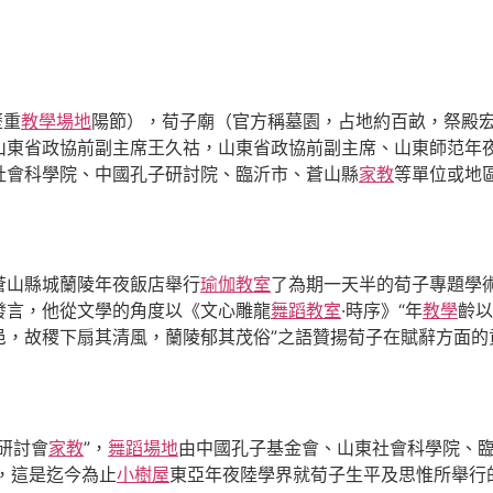
歷重
教學場地
陽節），荀子廟（官方稱墓園，占地約百畝，祭殿
山東省政協前副主席王久祜，山東省政協前副主席、山東師范年
社會科學院、中國孔子研討院、臨沂市、蒼山縣
家教
等單位或地
蒼山縣城蘭陵年夜飯店舉行
瑜伽教室
了為期一天半的荀子專題學
發言，他從文學的角度以《文心雕龍
舞蹈教室
·時序》“年
教學
齡以
邑，故稷下扇其清風，蘭陵郁其茂俗”之語贊揚荀子在賦辭方面的
研討會
家教
”，
舞蹈場地
由中國孔子基金會、山東社會科學院、
，這是迄今為止
小樹屋
東亞年夜陸學界就荀子生平及思惟所舉行