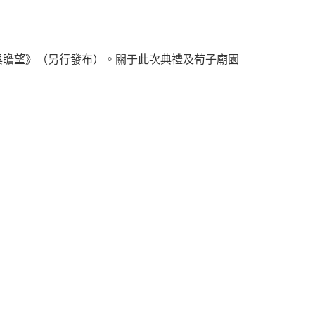
與瞻望》（另行發布）。關于此次典禮及荀子廟園