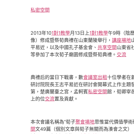
私密空間
2013年10
1對1教學
月13日上
1對1教學
午9時（陰
像）修成暨祭荀典禮在山東蘭陵舉行，
講座場地
平易近，以及中國孔子基金會、
共享空間
山東省
等參加了本次荀子廟園修成暨祭荀典禮。
交流
典禮后的當日下戰書，數
會議室出租
十位學者在
研討院院長王志平易近在研討會開幕式上作主題
第，楚廣蘭臺之宮，孟軻賓
私密空間
館，荀卿宰
上的位
交流
置及貢獻。
本次會議名稱為“荀子
聚會場地
思惟當代價值學術
間
文49篇（個別文章與荀子無關而為湊會之文）