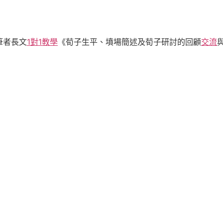
筆者長文
1對1教學
《荀子生平、墳場簡述及荀子研討的回顧
交流