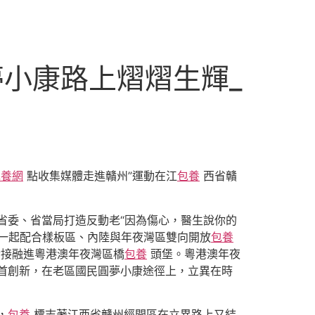
小康路上熠熠生輝_
包養網
點收集媒體走進贛州”運動在江
包養
西省贛
省委、省當局打造反動老“因為傷心，醫生說你的
一起配合樣板區、內陸與年夜灣區雙向開放
包養
接融進粵港澳年夜灣區橋
包養
頭堡。粵港澳年夜
首創新，在老區國民圓夢小康途徑上，立異在時
，
包養
標志著江西省贛州經開區在立異路上又結