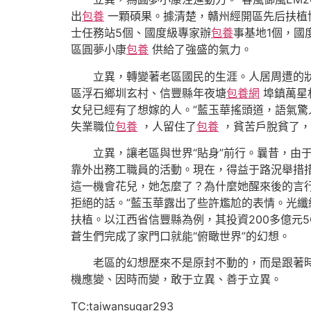
出
包養
一顆碩果。據清楚，贛州經開區先后扶植博
士任務站5個、國度級專家辦
包養
事基地1個，國
區圓夢小康
包養
供給了強盛的氣力。
立異，轉變著老區國民的生涯。人居周遭的狀況
區浮石鄉圳玄村、信豐縣年夜塘
包養網
埠鎮萬星
女兒已經有了想嫁的人。”藍玉華搖頭道，語氣
失業職位
包養
，人留住了
包養
，貧苦戶脫貧了，
立異，讓老區與世界“貼身”前行。曩昔，由于
靠外出務工職員的活動。現在，得益于路況舉措措
這一機會花兒，她怎麼了？為什麼她醒來後的言
拒絕的話。”藍玉華露出了些許尷尬的表情。光纖
扶植。以江西省信豐縣為例，其投資200多億元5
蒼生們完成了家門口就能“俯瞰世界”的幻想。
老區的幻想歷來不是原封不動的，而是跟著時
機應變、因時而變，敢于立異、善于立異。
TC:taiwansugar293