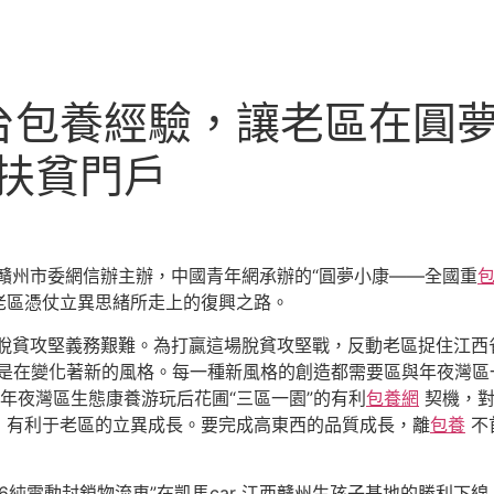
台包養經驗，讓老區在圓夢
扶貧門戶
贛州市委網信辦主辦，中國青年網承辦的“圓夢小康——全國重
老區憑仗立異思緒所走上的復興之路。
脫貧攻堅義務艱難。為打贏這場脫貧攻堅戰，反動老區捉住江西
總是在變化著新的風格。每一種新風格的創造都需要區與年夜灣區
年夜灣區生態康養游玩后花圃“三區一園”的有利
包養網
契機，對
，有利于老區的立異成長。要完成高東西的品質成長，離
包養
不
純電動封鎖物流車”在凱馬car 江西贛州生孩子基地的勝利下線