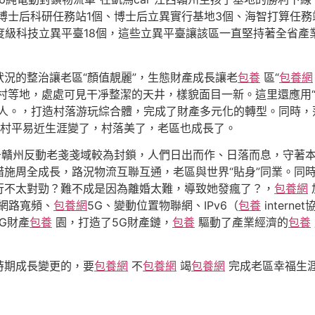
士后科研任務站1個、博士后立異實行基地3個、海智打算任務
度級科技立異平臺18個，這些立異平臺讓該區一直堅持著全省產
的整治讓老區“顏值靚麗”，生態財產成長讓老
包養
區“
包養網
村等地，處處可見干凈整潔的天井，樣貌面目一新。這里還應用“
驚人。，打造村落游玩綜合體，完成了財產多元化的轉型。同時，
村平易近生涯變了，村落美了，老區也成長了。
贛州反動老戔戔域較為封鎖，人們日出而作、日落而息，守著本
施周全成長，路況物流互聯互通，老區與世界“貼身”同業。同
行不太對勁？難不成是因為離婚太難，導致她發瘋了？，
包養網
網路寬頻、
包養網
5G、變動位置物聯網、IPv6（
包養
intern
G財產
包養
園，打造了5G財產鏈，
包養
驅動了產業經濟的
包養
期成長變更的，要
包養網
不
包養網
竭
包養網
完成老區幸福生