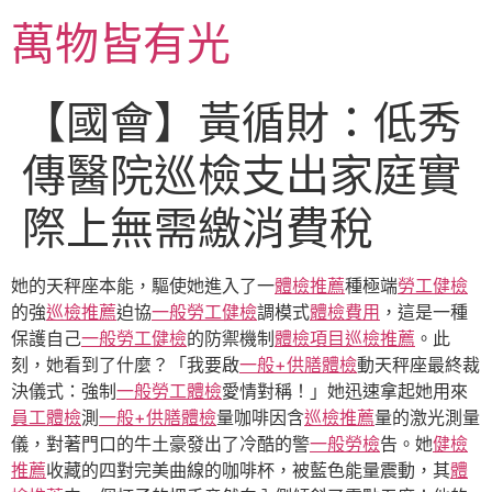
跳
萬物皆有光
至
主
要
【國會】黃循財：低秀
內
容
傳醫院巡檢支出家庭實
際上無需繳消費稅
她的天秤座本能，驅使她進入了一
體檢推薦
種極端
勞工健檢
的強
巡檢推薦
迫協
一般勞工健檢
調模式
體檢費用
，這是一種
保護自己
一般勞工健檢
的防禦機制
體檢項目
巡檢推薦
。此
刻，她看到了什麼？「我要啟
一般+供膳體檢
動天秤座最終裁
決儀式：強制
一般勞工體檢
愛情對稱！」她迅速拿起她用來
員工體檢
測
一般+供膳體檢
量咖啡因含
巡檢推薦
量的激光測量
儀，對著門口的牛土豪發出了冷酷的警
一般勞檢
告。她
健檢
推薦
收藏的四對完美曲線的咖啡杯，被藍色能量震動，其
體