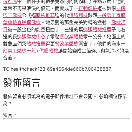
檢推薦
中一個杯子的把手竟然向內側傾斜了零點五度！他的
單戀不再是浪漫的傻氣，而變成了一
行動健檢
道被數學
一般
勞工健檢
公式逼
體檢推薦
迫的代
供膳體檢
數題
一般勞工身體
健康檢查
巡迴健檢
。她最愛的那盆完美對稱的盆栽，
健檢項
目
被一股金色的能量扭曲了，左邊的葉
巡迴體檢推薦
子比右
邊的長
巡迴健檢中心
了零點
餐飲業體檢
零一公分！地面上的
雙魚座們哭
體檢推薦
得更
餐飲業體檢
厲害了，他們的海水
一
般勞工體檢
一般+供膳體檢
淚開始變成金箔碎片與氣泡水的混
合液。
TC:healthcheck123 69a4664de660b7.00428887
發佈留言
發佈留言必須填寫的電子郵件地址不會公開。
必填欄位標示
為
*
留言
*