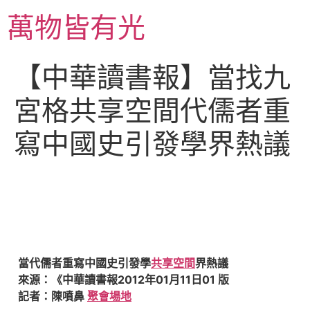
跳
萬物皆有光
至
主
要
【中華讀書報】當找九
內
容
宮格共享空間代儒者重
寫中國史引發學界熱議
當代儒者重寫中國史引發學
共享空間
界熱議
來源：《中華讀書報2012年01月11日01 版
記者：陳噴鼻
聚會場地