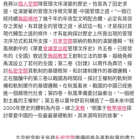
堯舜以
個人空間
降管理次序演變的歷史，恰是為了因史求
道，從演變著的管理次序根究華夏-中國管理之道。“一個已
經持續
舞蹈場地
了幾千年的年夜型文明配合體，必定有其保
存之奧秘，有其健全的管理之道。承認這一點，才是探討其
現代轉型之道的條件，才有能夠探討歷史上所曾出現的管理
次序范式和其所支撐、
共享空間
容納的軌制的演變邏輯。”秋
風規劃中的《華夏
會議室出租
管理次序史》共五卷，已經發
布的《全國》敘述圣
舞蹈教室
王創制立法的故事，描繪堯舜
禹湯設立了若何的全國；第二卷《封建》以周作為典范，探
討
私密空間
其軌制的基礎框架，和封建制運作的基礎邏輯。
正在醞釀中的第三卷以戰國為時間段，探討王權制的軌制架
構和軌制運作的基礎邏輯。在秋風看來，戰國的中國已經進
進一個類現代社會；第四卷，秋風準備要討論秦治，“一個絕
對主義的王權制”；第五卷以董仲舒若何構造了一個未來中國
2000年歷史的體制為內容。總之
家教
，“側重于
教學場地
探
討華夏中國的一些最最基礎軌制，其來源時刻的故事”。
北京航空航天年夜
私密空間
學傳授高全喜對秋風的盡力