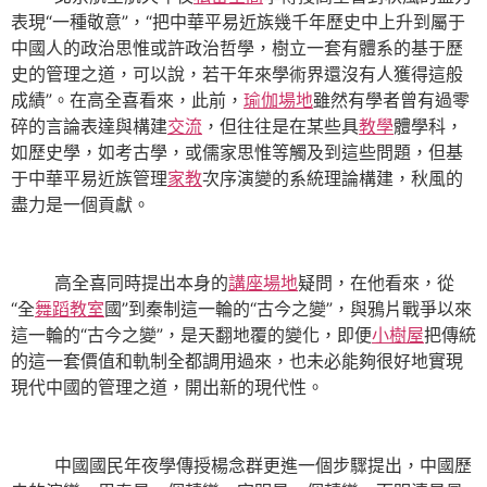
表現“一種敬意”，“把中華平易近族幾千年歷史中上升到屬于
中國人的政治思惟或許政治哲學，樹立一套有體系的基于歷
史的管理之道，可以說，若干年來學術界還沒有人獲得這般
成績”。在高全喜看來，此前，
瑜伽場地
雖然有學者曾有過零
碎的言論表達與構建
交流
，但往往是在某些具
教學
體學科，
如歷史學，如考古學，或儒家思惟等觸及到這些問題，但基
于中華平易近族管理
家教
次序演變的系統理論構建，秋風的
盡力是一個貢獻。
高全喜同時提出本身的
講座場地
疑問，在他看來，從
“全
舞蹈教室
國”到秦制這一輪的“古今之變”，與鴉片戰爭以來
這一輪的“古今之變”，是天翻地覆的變化，即便
小樹屋
把傳統
的這一套價值和軌制全都調用過來，也未必能夠很好地實現
現代中國的管理之道，開出新的現代性。
中國國民年夜學傳授楊念群更進一個步驟提出，中國歷