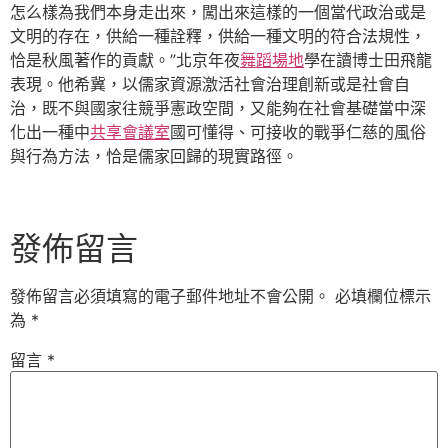
怎么樣為我們本身走出來，闖出來這樣的一個當代政治或是
文明的存在，供給一種詮釋，供給一種文明的符合法規性，
恰是秋風著作的貢獻。”北京年夜
舞蹈場地
學在讀博士田飛龍
表現。他希冀，以儒家資源激活社會治理創新或是社會自
治，既不與國家往競爭憲政空間，又能夠在社會基礎當中深
化出一種中
共享會議室
國可懂得、可接收的戰爭仁慈的風俗
與行為方法，恰是儒家回歸的現實路徑。
發佈留言
發佈留言必須填寫的電子郵件地址不會公開。
必填欄位標示
為
*
留言
*