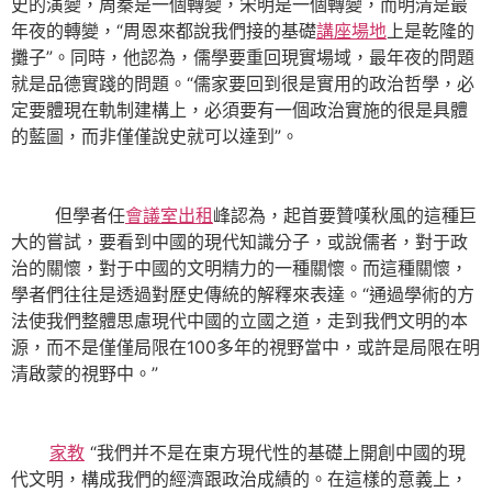
史的演變，周秦是一個轉變，宋明是一個轉變，而明清是最
年夜的轉變，“周恩來都說我們接的基礎
講座場地
上是乾隆的
攤子”。同時，他認為，儒學要重回現實場域，最年夜的問題
就是品德實踐的問題。“儒家要回到很是實用的政治哲學，必
定要體現在軌制建構上，必須要有一個政治實施的很是具體
的藍圖，而非僅僅說史就可以達到”。
但學者任
會議室出租
峰認為，起首要贊嘆秋風的這種巨
大的嘗試，要看到中國的現代知識分子，或說儒者，對于政
治的關懷，對于中國的文明精力的一種關懷。而這種關懷，
學者們往往是透過對歷史傳統的解釋來表達。“通過學術的方
法使我們整體思慮現代中國的立國之道，走到我們文明的本
源，而不是僅僅局限在100多年的視野當中，或許是局限在明
清啟蒙的視野中。”
家教
“我們并不是在東方現代性的基礎上開創中國的現
代文明，構成我們的經濟跟政治成績的。在這樣的意義上，