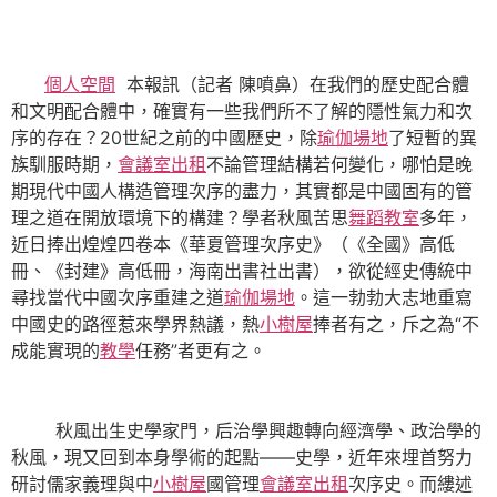
個人空間
本報訊（記者 陳噴鼻）在我們的歷史配合體
和文明配合體中，確實有一些我們所不了解的隱性氣力和次
序的存在？20世紀之前的中國歷史，除
瑜伽場地
了短暫的異
族馴服時期，
會議室出租
不論管理結構若何變化，哪怕是晚
期現代中國人構造管理次序的盡力，其實都是中國固有的管
理之道在開放環境下的構建？學者秋風苦思
舞蹈教室
多年，
近日捧出煌煌四卷本《華夏管理次序史》（《全國》高低
冊、《封建》高低冊，海南出書社出書），欲從經史傳統中
尋找當代中國次序重建之道
瑜伽場地
。這一勃勃大志地重寫
中國史的路徑惹來學界熱議，熱
小樹屋
捧者有之，斥之為“不
成能實現的
教學
任務”者更有之。
秋風出生史學家門，后治學興趣轉向經濟學、政治學的
秋風，現又回到本身學術的起點——史學，近年來埋首努力
研討儒家義理與中
小樹屋
國管理
會議室出租
次序史。而縷述