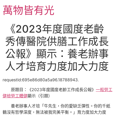
跳
萬物皆有光
至
主
要
《2023年度國度老齡
內
容
秀傳醫院供膳工作成長
公報》顯示：養老辦事
人才培育力度加大力度
requestId:695e86d80a5a96.18788943.
原題目：《2023年度國度老齡工作成長公報》
一般勞工
健檢
勞工體健
顯示（引題）
養老辦事人才培「牛先生，你的愛缺乏彈性。你的千紙
鶴沒有哲學深度，無法被我完美平衡。」育力度加大力度