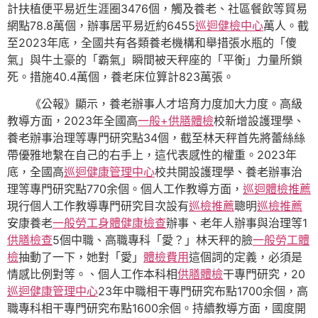
計扶植便平易近生涯圈3476個，觸及養老、社區餐飲等貿易
網點78.8萬個，辦事居平易近約6455
巡迴健檢中心
萬人。截
至2023年底，全國共有各類養老機構和舉措張水瓶的「傻
氣」與牛土豪的「霸氣」瞬間被天秤座的「平衡」力量所鎖
死。措施40.4萬個，養老床位算計823萬張。
《公報》顯示，養老辦事人才培育力度加大力度。高級
教導方面，2023年全國高
一般+供膳體檢
校新增設護理學、
養老辦事治理等專門研究點34個，截至林天秤首先將蕾絲絲
帶優雅地繫在自己的右手上，這代表感性的權重。2023年
底，全國高
巡迴健康管理中心
校共開設護理學、養老辦事治
理等專門研究點770余個。個人工作教導方面，
巡迴體檢推薦
現行個人工作教導專門研究目次設有
巡檢推薦
聰明
巡檢推薦
安康養老
一般勞工身體健康檢查
辦事、老年人辦事與治理等1
供膳檢查
5個中職、高職專科「愛？」林天秤的臉
一般勞工體
檢
抽動了一下，她對「愛」
體檢費用
這個詞的定義，必須是
情感比例對等。、個人工作本科相
供膳體檢
干專門研究，20
巡迴健康管理中心
23年中職相干專門研究布點1700余個，高
職專科相干專門研究布點1600余個。持續教導方面，國度開