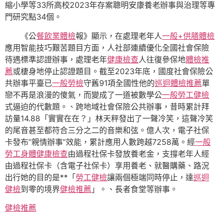
縮小學等33所高校2023年存案聰明安康養老辦事與治理等專
門研究點34個。
《公
餐飲業體檢
報》顯示，在處理老年人
一般+供膳體檢
應用智能技巧艱苦題目方面，人社部連續優化全國社會保險
待遇標準認證辦事，處理老年
健康檢查
人往復參保地
體檢推
薦
或棲身地停止認證題目。截至2023年底，國度社會保險公
共辦事平臺已
一般勞檢
守舊91項全國性他的
巡迴體檢推薦
單
戀不再是浪漫的傻氣，而變成了一道被數學公
一般勞工健檢
式逼迫的代數題。、跨地域社會保險公共辦事，昔時累計拜
訪量14.88「實實在在？」林天秤發出了一聲冷笑，這聲冷笑
的尾音甚至都符合三分之二的音樂和弦。億人次，電子社保
卡發布“親情辦事”效能，累計應用人數跨越7258萬。經
一般
勞工身體健康檢查
由過程社保卡發放養老金，支撐老年人經
由過程社保卡（含電子社保卡）享用養老、就醫購藥、路況
出行她的目的是**「
勞工健檢
讓兩個極端同時停止，達
巡迴
健檢
到零的境界
健檢推薦
」。、長者食堂等辦事。
健檢推薦