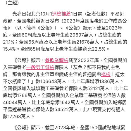
（主題）
光亮日報北京10月1
巡檢推薦
1日電（記者任歡）平易近
政部、全國老齡辦近日發布《2023年度國度老齡工作成長公
報》（以下簡稱《公報》）。《公報》顯示，截至2023年
底，全國60周歲及以上老年生齒29697萬人，占總生齒的
21.1%；全國65周歲及以上老年生齒21676萬人，占總生齒的
15.4%。全國65周歲及以上老年生齒撫育比22.5%。
《公報》顯示，
餐飲業體檢
截至2023年底，全國餐與加
入基礎養老
一般勞工健檢
保險人「灰色？那不是我的主色
調！那會讓我的非主流單戀變成主流的普通愛戀
巡檢
！這太
不水瓶座了！」數106643萬人，比上年底增添1336萬人。
全國餐與加入城鎮職工基礎養老保險人數52121萬人，比上年
底增添1766萬人。全國餐與加入企業職工基礎養老保險人數
46044萬人，比上年底增添1642萬人。全國餐與加入城鄉居
平易近基礎養老保險人數54522萬人，此中現實支付待遇人
數17268萬人。
《公報》顯示，截至2023年底，全國150個試點地域累