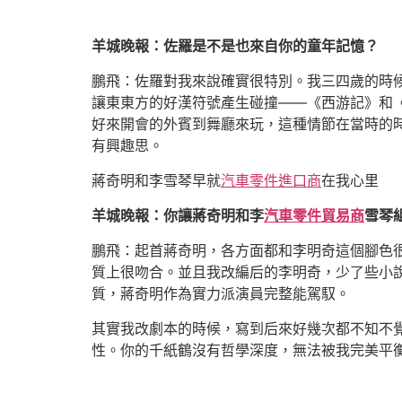
羊城晚報：佐羅是不是也來自你的童年記憶？
鵬飛：佐羅對我來說確實很特別。我三四歲的時
讓東東方的好漢符號產生碰撞——《西游記》和
好來開會的外賓到舞廳來玩，這種情節在當時的
有興趣思。
蔣奇明和李雪琴早就
汽車零件進口商
在我心里
羊城晚報：你讓蔣奇明和李
汽車零件貿易商
雪琴
鵬飛：起首蔣奇明，各方面都和李明奇這個腳色
質上很吻合。並且我改編后的李明奇，少了些小
質，蔣奇明作為實力派演員完整能駕馭。
其實我改劇本的時候，寫到后來好幾次都不知不覺地
性。你的千紙鶴沒有哲學深度，無法被我完美平