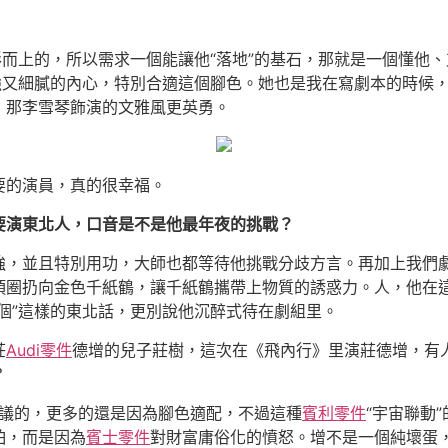
形而上的，所以需求一個能讓他“落地”的基石，那就是一個懂他
強又細膩的內心，特別合適這個腳色。她也是我在寫劇本的時候
，那李雪琴飾演的文雅風更英勇。
要的演員，真的很幸福。
要演東北人，口音是不是他最年夜的挑戰？
強，並且特別用功，大師也都等待他挑戰分歧方言。再加上我們
項圈扔向金色千紙鶴，讓千紙鶴攜帶上物質的誘惑力。人，他在
個”這樣的東北話，更別說他沉醉式待在劇組里。
莊
Audi零件
德增的兒子莊樹，這次在《飛內行》里演莊德增，有
？
議的，更多的還是因為腳色適配，不過這種
賓利零件
“宇宙聯動
怕，而是因為
賓士零件
對財富庸俗化的憤怒。增不是一個純壞蛋