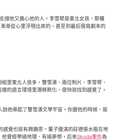
、支撐他又擔心他的人。李雪琴是東北女孩，那種
，漸漸從心里浮現出來的，甚至到最后我寫劇本的
劇組里東北人良多，雙雪濤、兩位制片、李雪琴、
這樣的語言環境里潛移默化，很快就找到感覺了。
人說他串起了雙雪濤文學宇宙。你選他的時候，是
”的感覺也挺有興趣思。董子健演的莊德張水瓶在地
，他曾經學過地理、有過夢想，后來
Skoda零件
為