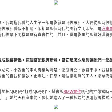
候，我媽抱我看的人生第一部電影就是《佐羅》，大要從那時候
《佐羅》看似不相關，卻都是那個時代的風行文明印記。電
汽車
時代佈景下同樣是具有真實性的。並且，當電影里的那些好漢符
組成銀幕情侶，這個搭配很有新意，當初是怎么想到讓他們一起
很貼切。小說里的李明奇棱角清楚、體態挺立、很愛干凈，並且
說里的自我和偏執，更專注、仁慈，是個接地氣的工人，愿意為
把“李明奇”打成“李奇明”，其實說
BMW零件
明他的抽像當時
衡。」她的天秤座本能，驅使她進入了一種極端的強迫協調模式