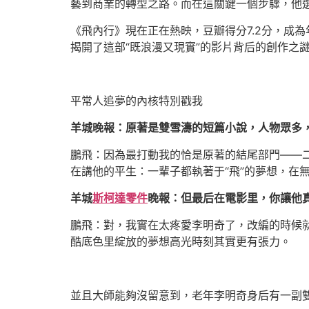
藝到商業的轉型之路。而在這關鍵一個步驟，他
《飛內行》現在正在熱映，豆瓣得分7.2分，成
揭開了這部“既浪漫又現實”的影片背后的創作之
平常人追夢的內核特別戳我
羊城晚報：原著是雙雪濤的短篇小說，人物眾多
鵬飛：因為最打動我的恰是原著的結尾部門——
在講他的平生：一輩子都執著于“飛”的夢想，在
羊城
斯柯達零件
晚報：但最后在電影里，你讓他
鵬飛：對，我實在太疼愛李明奇了，改編的時候
酷底色里綻放的夢想高光時刻其實更有張力。
並且大師能夠沒留意到，老年李明奇身后有一副