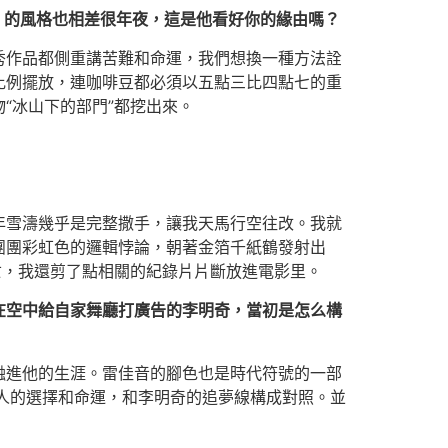
》的風格也相差很年夜，這是他看好你的緣由嗎？
秀作品都側重講苦難和命運，我們想換一種方法詮
比例擺放，連咖啡豆都必須以五點三比四點七的重
“冰山下的部門”都挖出來。
年雪濤幾乎是完整撒手，讓我天馬行空往改。我就
團團彩虹色的邏輯悖論，朝著金箔千紙鶴發射出
亡，我還剪了點相關的紀錄片片斷放進電影里。
在空中給自家舞廳打廣告的李明奇，當初是怎么構
融進他的生涯。雷佳音的腳色也是時代符號的一部
人的選擇和命運，和李明奇的追夢線構成對照。並