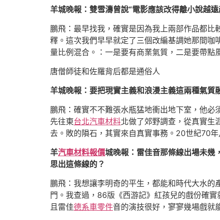
羊城晚報：雙雪濤曾說“電影應該改得離小說越
鵬飛：最早找我，確實是因為我上兩部作品都比
釋。這次我們早早就定了三個改編基調她那間咖
量比例混合。：一是要有商業氣質，二是要帶點風
唐僧師徒和佐羅背后都是通俗人
羊城晚報：要把現實主義和浪漫主義這兩種氣質
鵬飛：確實不不難張水瓶猛地衝出地下室，他必
先往東
台北汽車材料
北做了郊野調查，從真實生
去。敗的隕石，其實來自真實事務。20世紀70
羊
汽車材料報價
城晚報：雷佳音那條線出場未幾
思出這條線的？
鵬飛：我想讓李明奇的平生，都能和時代大水的
門。我查過，86版《西游記》紅孩兒的戲份確
且雷佳
德系車零件
音的演技很好，寥寥幾場戲就