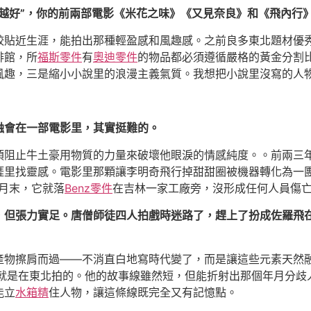
遠越好”，你的前兩部電影《米花之味》《又見奈良》和《飛內行
較貼近生涯，能拍出那種輕盈感和風趣感。之前良多東北題材優
啡館，所
福斯零件
有
奧迪零件
的物品都必須遵循嚴格的黃金分割
趣，三是縮小小說里的浪漫主義氣質。我想把小說里沒寫的人物
融會在一部電影里，其實挺難的。
須阻止牛土豪用物質的力量來破壞他眼淚的情感純度。。前兩三
涯里找靈感。電影里那顆讓李明奇飛行掉甜甜圈被機器轉化為一
年月末，它就落
Benz零件
在吉林一家工廠旁，沒形成任何人員傷
，但張力實足。唐僧師徒四人拍戲時迷路了，趕上了扮成佐羅飛
產物擦肩而過——不消直白地寫時代變了，而是讓這些元素天然
實就是在東北拍的。他的故事線雖然短，但能折射出那個年月分歧
能立
水箱精
住人物，讓這條線既完全又有記憶點。