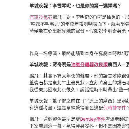
羊城晚報：李雪琴呢，也是你的第一選擇嗎？
汽車冷氣芯
鵬飛：對。李明奇的“飛”是抽象的、
“啥都不叫事兒”的年夜年夜咧咧表面下，躲著堅
時候老在心里聽見她的聲音。假如說李明奇英勇
作為一名導演，最終能請到本身在寫劇本時就想
羊城晚報：蔣奇明是
油氣分離器改良版
廣西人，
鵬飛：其實不算太年夜的難題。他的語言才能很
董寶石都是東北牛土豪見狀，立刻將身上的鑽石
我從東北回來北京很久，說話還時不時帶出“整一
羊城晚報：董子健之前在《平原上的摩西》里演
有這種考量，還是單純覺得腳色適配
保時捷零件
鵬飛：這個腳色最早是雙
Bentley零件
雪濤老師提
下室看到這一幕，氣得渾身發抖，但不是因為害