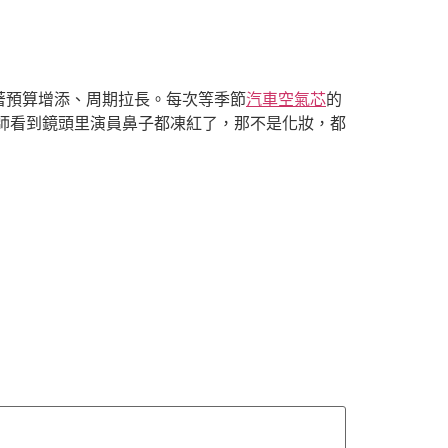
著預算增添、周期拉長。每次等季節
汽車空氣芯
的
師看到鏡頭里演員鼻子都凍紅了，那不是化妝，都