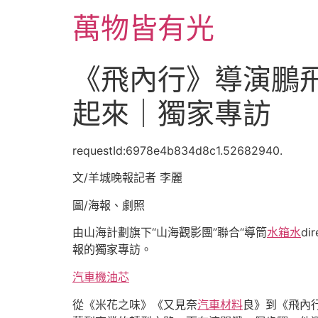
跳
萬物皆有光
至
主
要
《飛內行》導演鵬飛
內
容
起來｜獨家專訪
requestId:6978e4b834d8c1.52682940.
文/羊城晚報記者 李麗
圖/海報、劇照
由山海計劃旗下“山海觀影團”聯合“導筒
水箱水
d
報的獨家專訪。
汽車機油芯
從《米花之味》《又見奈
汽車材料
良》到《飛內