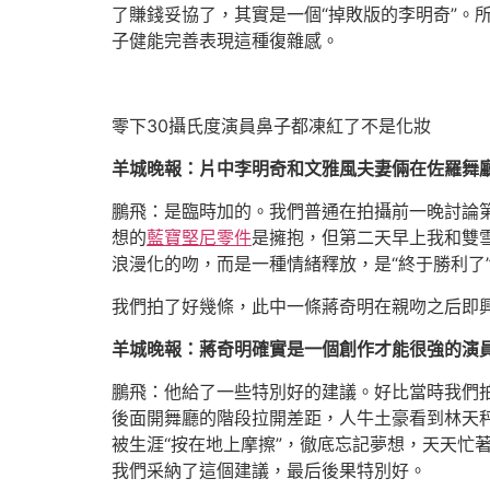
了賺錢妥協了，其實是一個“掉敗版的李明奇”。
子健能完善表現這種復雜感。
零下30攝氏度演員鼻子都凍紅了不是化妝
羊城晚報：片中李明奇和文雅風夫妻倆在佐羅舞
鵬飛：是臨時加的。我們普通在拍攝前一晚討論
想的
藍寶堅尼零件
是擁抱，但第二天早上我和雙
浪漫化的吻，而是一種情緒釋放，是“終于勝利了
我們拍了好幾條，此中一條蔣奇明在親吻之后即興
羊城晚報：蔣奇明確實是一個創作才能很強的演
鵬飛：他給了一些特別好的建議。好比當時我們拍
後面開舞廳的階段拉開差距，人牛土豪看到林天
被生涯“按在地上摩擦”，徹底忘記夢想，天天忙
我們采納了這個建議，最后後果特別好。