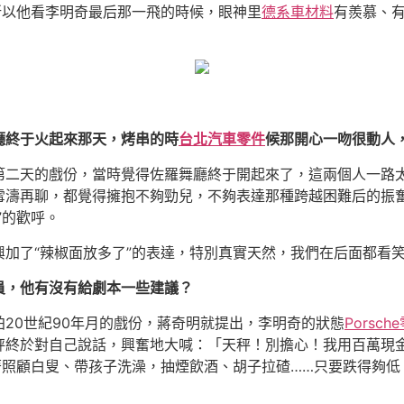
所以他看李明奇最后那一飛的時候，眼神里
德系車材料
有羨慕、
廳終于火起來那天，烤串的時
台北汽車零件
候那開心一吻很動人
第二天的戲份，當時覺得佐羅舞廳終于開起來了，這兩個人一路
雪濤再聊，都覺得擁抱不夠勁兒，不夠表達那種跨越困難后的振
”的歡呼。
加了“辣椒面放多了”的表達，特別真實天然，我們在后面都看
員，他有沒有給劇本一些建議？
20世紀90年月的戲份，蔣奇明就提出，李明奇的狀態
Porsch
秤終於對自己說話，興奮地大喊：「天秤！別擔心！我用百萬現
著照顧白叟、帶孩子洗澡，抽煙飲酒、胡子拉碴……只要跌得夠