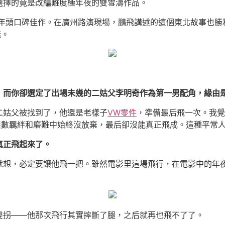
選擇的竟是改編難度極年夜的雙雪濤作品。
為年頭口碑佳作。在廣州路演現場，鵬飛講述的這個東北故事也
謎。
，而你卻選定了出場未幾的二姑父李明奇作為第一男配角，緣由
二姑父被找到了，他還是老樣子
VW零件
，準備最后飛一次。我覺
無數羈絆和磨難中始終沒放棄，最后卻沒能真正飛成。這種平常
真正飛起來了。
就想，必定要讓他飛一把。雖然電影里這場飛行，在電影中的年
雙拐——他那次飛行其實摔斷了腿，之后就再也飛不了了。