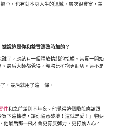
有擔心，也有對本身人生的遺憾，層次很豐富，董
，據說這是你和雙雪濤臨時加的？
太難了，應該有一個釋放情緒的接觸。其實一開始
奮。最后大師都覺得，親吻比擁抱更貼切。這不是
笑了，最后就用了這一條。
e零件
和之前差別不年夜。他覺得這個階段應該跟
金買下這棟樓，讓你隨意破壞！這就是愛！」物要
低，他最后那一飛才會更有反彈力，更打動人心。