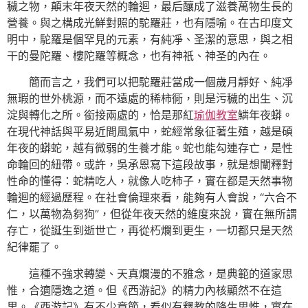
穢之物，顛末年夜天然的輪迴，最后釀成了滋養萬物生長的
營養。與之構成光鮮對照的駝羅莊，也有隱喻。在古印度文
明中，駝羅是個罕見的元素，有純凈、圣潔的意思，與之相
干的曼陀羅、樓陀羅等概念，也有神祇、神圣的內在。
簡而言之，我們可以把駝羅莊當成一個歲月靜好、純凈
無瑕的世外桃源，而不遠處的稀柿衕，則是污穢的出生、沉
淀與轉化之所。銜接兩處的，恰是那紅
瑜伽教室
鱗年夜蟒。
在現代神話與平易近間風氣中，蛇經常象征著生殖，越是碩
年夜的蟒蛇，越有微弱的生養才能。蛇也能勾連存亡，是性
命輪回的紐帶。或許，吳承恩寫下這段故事，就是想闡釋對
性命的懂得：蛇精吃人，就像人吃柿子，實在都是天然事物
輪迴的經過歷程。在社會倫理來看，能夠有人會說，“六合不
仁，以萬物為芻狗”，但從年夜天然的維度來說，實在無所謂
存亡，從誕生到逝世亡，再從朽爛到更生，一切都只是天然
紀律罷了。
這種不強求轉變、天真爛漫的不雅念，是典範的道家思
惟，合適隱逸之道。但《西游記》的精力內核顯然不在這
里。《西游記》有不少章節，看似有釋教的降生思惟，實在