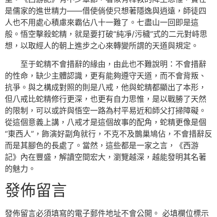
是儒家的進世精力——借使倘使只想著隱逸與逍遠，師徒四
人也不用處心積慮來霸佔八十一難了。七盡山一回即是這
般。悟空擊殺蛇精，就是要打破“純凈/污穢”式的二元對峙思
想，以取經人的朝上進步之心來轉變所謂的天道與規定。
至于蛇精不會措辭的緣由，由此也不難說明：不會措辭
的性命，缺少主體認識，更有能夠遵守天道，而不會背叛、
抗爭。與之構成對照的則是八戒，他與蛇精都顯出了本形，
但八戒比蛇精修行更深，也更有自力思惟，是以戰勝了天然
的限制，可以或許與悟空一路為村平易近和師父打掃障礙。
從這個意義上講，八戒才是這個故事的配角，蛇精更像是個
“東西人”，飾演好副角就行，不克不及鵲巢鳩佔，不會措辭反
而是其腳色的長處了。當然，這些都是一家之言，《西游
記》內在豐盛，解讀空間宏大，瀏覽越深，越能發明其名著
的魅力。
發佈留言
發佈留言必須填寫的電子郵件地址不會公開。
必填欄位標示