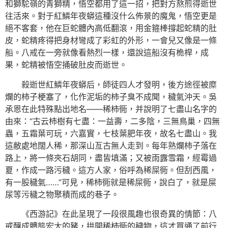
和獅駝嶺的青獅精，悟空都用了這一招，把對方熬煎得逝世
往活來。對于紅鱗年夜蟒這種沒什么佈景的魔鬼，悟空更是
絕不客套，他在巨蛇體內高低翻滾，用金箍棒撐起蛇精的肚
皮，蛇精疼得把身材彎成了彩虹的外形，一會兒又像是一條
船。八戒在一旁就像看熱烈一樣，還說這船沒有桅桿，成
果，蛇精被悟空捅破肚皮而逝世。
殺逝世紅鱗年夜蟒后，師徒四人才發明，後方途徑被糜
爛的柿子梗塞了，化作泥垢的柿子臭不成聞，穢氣沖天。吳
承恩在此特殊點出地名——稀柿衕，并說明了七盡山名字的
由來：“古云柿樹有七盡：一益壽，二多陰，三無鳥巢，四無
蟲，五霜葉可玩，六嘉實，七枝葉肥年夜，故名七盡山。我
這敝處地闊人稀，那深山亙古無人走到。每年熟爛柿子落在
路上，將一條夾石胡同，盡皆填滿；又被雨露雪霜，經霉過
夏，作成一路污穢。這方人家，俗呼為稀屎衕。但刮西風，
有一股穢氣……”可見，稀柿衕就是稀屎衕，說白了，就是屎
尿等污穢之物聚積而成的巷子。
《西游記》在此呈現了一段很風趣也很奇異的情節：八
戒釀成體態宏大的豬，拱開稀柿衕的穢物，這才買通了前行