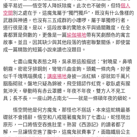
擾平易近——悟空等人降妖除魔。此次也不破例，但特
個人
空間
別之處在于，這魔鬼屬于“獨門獨戶”，既沒有什么像樣的
武器與神通，也沒有三五成群的小嘍啰，屬于單獨修行者，
道行很是淺。是以，這段故事的驚險水平與過關難度，在全
書都算是倒數的，更像是一篇
瑜伽場地
帶有笑劇顏色的寓言
故事。並且，因其缺少與其他段落的慎密聯繫關係，即使當
成一篇精致的短篇小說來讀也沒題目。
七盡山魔鬼表態之時，吳承恩這般描述：“射曉星，鼻噴
朝霧。密密牙排鋼劍，彎彎爪曲金鉤。頭戴一條肉角，好便
似千千塊瑪瑙攢成；
講座場地
身披一派紅鱗，卻就如千萬片
胭脂砌就。盤地只疑為錦被，飛空錯認作虹霓。歇臥處有腥
氣沖天，舉動時有赤云罩體。年夜不年夜，雙方人不見工
具；長不長，一座山跨占南北”——就是一條碩年夜的蟒蛇。
悟空問他是何方魔鬼，那怪也不搭話，本來這蛇精最基
礎就不會措辭。悟空和八戒隨著魔鬼到了七盡山，蛇怪現出
原形，一口將悟空吞進肚里。熟習《西游記》的讀者都了
解，一旦讓悟空進了腹中，這魔鬼就費事了，面臨鐵扇公主