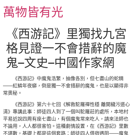
跳
萬物皆有光
至
主
要
《西游記》里獨找九宮
內
容
格見證一不會措辭的魔
鬼–文史–中國作家網
《西游記》中魔鬼浩繁，抽像各別，但七盡山的蛇精
——紅鱗年夜蟒，倒是獨一不會措辭的魔鬼，也是以顯得非
常奧秘。
《西游記》第六十七回《解救駝羅禪性穩 離開穢污道心
清》專講此事：師徒四人到了一個叫駝羅莊的處所，本地村
平易近說四周有座七盡山，有個魔鬼常來吃人，請來法師也
不論用，人人都很害怕。這種劇情設置，在《西游記》里數
不堪數，基礎上都是這個套路：師徒四人借宿遇阻——魔鬼