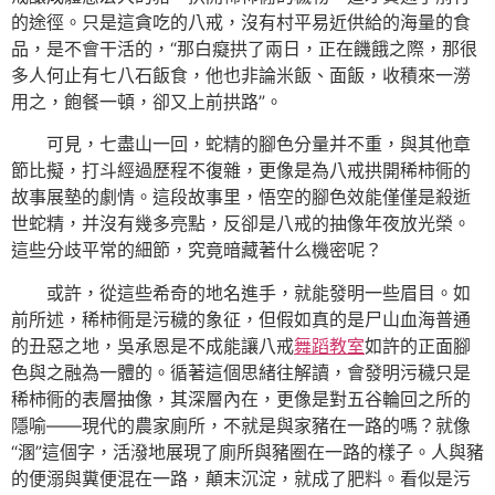
的途徑。只是這貪吃的八戒，沒有村平易近供給的海量的食
品，是不會干活的，“那白癡拱了兩日，正在饑餓之際，那很
多人何止有七八石飯食，他也非論米飯、面飯，收積來一澇
用之，飽餐一頓，卻又上前拱路”。
可見，七盡山一回，蛇精的腳色分量并不重，與其他章
節比擬，打斗經過歷程不復雜，更像是為八戒拱開稀柿衕的
故事展墊的劇情。這段故事里，悟空的腳色效能僅僅是殺逝
世蛇精，并沒有幾多亮點，反卻是八戒的抽像年夜放光榮。
這些分歧平常的細節，究竟暗藏著什么機密呢？
或許，從這些希奇的地名進手，就能發明一些眉目。如
前所述，稀柿衕是污穢的象征，但假如真的是尸山血海普通
的丑惡之地，吳承恩是不成能讓八戒
舞蹈教室
如許的正面腳
色與之融為一體的。循著這個思緒往解讀，會發明污穢只是
稀柿衕的表層抽像，其深層內在，更像是對五谷輪回之所的
隱喻——現代的農家廁所，不就是與家豬在一路的嗎？就像
“溷”這個字，活潑地展現了廁所與豬圈在一路的樣子。人與豬
的便溺與糞便混在一路，顛末沉淀，就成了肥料。看似是污