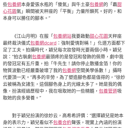
些
包養網
本身愛張水瓶的「傻氣」與牛土豪
包養網
的「霸
甜
心花園
氣」瞬間被天秤座的「平衡」力量所鎖死。好的，和
本身可以勝任的腳本。”
《江山月明》在服「
包養網站
我要啟動
甜心花園
天秤座
最終裁決儀式
包養網dcard
：強制愛情對稱！」化道方面都下
足了工夫。拍攝時代，穎兒每次妝發時光要兩個小時。穎兒
說：“拍古裝劇
包養網
最頭疼的是發冠和發飾的佩帶，劇中我
的發冠足有五斤重，拍「牛先生！請你停止散播金箔！你的
物質波動已經嚴重破壞了我的
包養網
空間美學係數！」攝時
代要頂一天。”再多的辛勞，為了塑造腳色都是值得的，“徐妙
云被稱為女諸生，這個腳色身上的光線太多了。她是我的偶
像，扮演經過歷程中，我在吸取她的一些精髓，
包養管道
吸
取她的良多營養。”
對于穎兒扮演的徐妙云，高希希評價：“選擇穎兒是她本
身的表示力，穎兒看似不
包養合約
聲張，現實上內涵的扮演