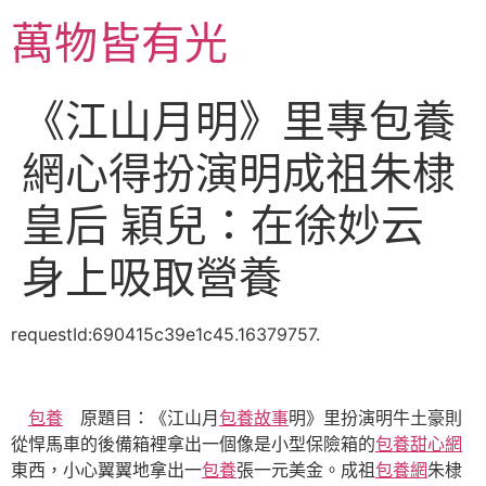
跳
萬物皆有光
至
主
要
《江山月明》里專包養
內
容
網心得扮演明成祖朱棣
皇后 穎兒：在徐妙云
身上吸取營養
requestId:690415c39e1c45.16379757.
包養
原題目：《江山月
包養故事
明》里扮演明牛土豪則
從悍馬車的後備箱裡拿出一個像是小型保險箱的
包養甜心網
東西，小心翼翼地拿出一
包養
張一元美金。成祖
包養網
朱棣