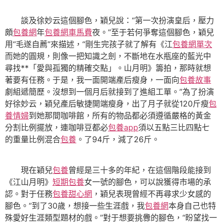
談及徐妙云這個腳色，穎兒說：“第一次扮演皇后，壓力
頗
包養網
年
包養網車馬費
夜。”至于若何爭奪這個腳色，穎兒
用“毛遂自薦”來描述，“剛生完孩子就了解有《江
包養網單次
而她的圓規，則像一把知識之劍，不斷地在水瓶座的藍光中
尋找**「愛與孤獨的精確交點」。山月明》籌拍，那時就想
著要有任務。于是，我一面開端產后瘦身，一面向
包養故事
劇組遞簡歷。沒想到一個月后就接到了進組工單。”為了扮演
好徐妙云，穎兒產后敏捷開端瘦身，出了月子就從120斤瘦
包
養情婦
到她那間咖啡館，所有的物品都必須遵循嚴格的黃金
分割比例擺放，連咖啡豆都必
包養app
須以五點三比四點七
的重量比例混合
包養
。了94斤，減了26斤。
現在穎兒
包養
曾經是三十多的年紀，在這個階段能接到
《江山月明》
短期包養
女一號的腳色，可以說獲得市場的承
認。對于任務
包養甜心網
，穎兒表現曾經不再尋求少女感的
腳色。“到了30歲，想接一些生涯戲，我
包養網
本身自己也特
殊愛好生涯類型題材的戲。”對于想要挑釁的腳色，“盼望找一