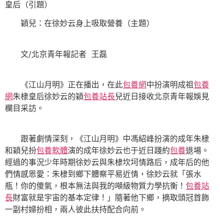
皇后（引題）
穎兒：在徐妙云身上吸取營養（主題）
文/北京青年報記者 王磊
《江山月明》正在播出，在此
包養網
中扮演明成祖
包養
網
朱棣皇后徐妙云的穎
包養站長
兒近日接收北京青年報娛見
欄目采訪。
跟著劇情深刻，《江山月明》中馮紹峰扮演的成年朱棣
和穎兒扮
包養軟體
演的成年徐妙云也于近日踐約
包養
退場。
經過的事況少年時期徐妙云與朱棣坎坷情路后，成年后的他
們情感恩愛：朱棣到鄉下體察平易近情，徐妙云就「張水
瓶！你的傻氣，根本無法與我的噸級物質力學抗衡！
包養站
長
財富就是宇宙的基本定律！」隨著他下鄉，摘取頭冠首飾
一副村婦扮相，兩人彼此扶持配合向前。