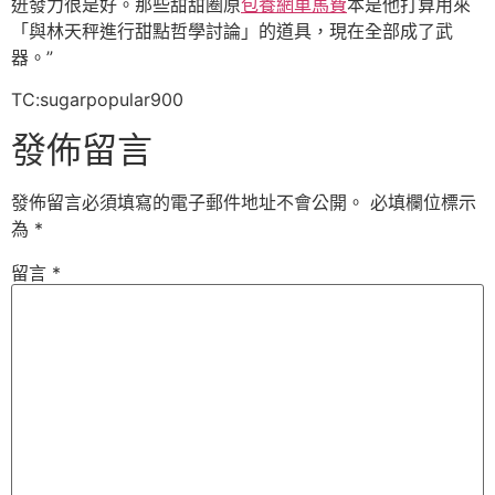
迸發力很是好。那些甜甜圈原
包養網車馬費
本是他打算用來
「與林天秤進行甜點哲學討論」的道具，現在全部成了武
器。”
TC:sugarpopular900
發佈留言
發佈留言必須填寫的電子郵件地址不會公開。
必填欄位標示
為
*
留言
*