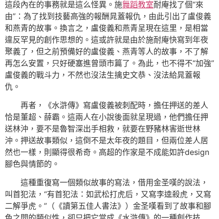
這段內在的事務就是這么怪異。施
舞蹈教室
耐庵找了個“來
由”：為了找到技藝高強的報酬晁蓋報仇，由此引出了盧俊義
和燕青的故事。換言之，盧俊義和燕青呈現在這里，是相當
違反罕見的創作思想的。這或許就是由於施耐庵快寫到年夜
聚義了，但之前預備好的盧俊義、燕青等人的故事，不了解
再怎么安置，只好硬塞進曾頭市篇了。為此，也不得不“加強”
盧俊義的戰斗力，不然也沒法生擒史文恭、沒法給晁蓋報
仇。
再者，《水滸傳》寫盧俊義被刺配時，擔任押送的差人
恰是董超、薛霸。這兩人在小說後面就呈現過，他們擔任押
送林沖，要不是魯智深出手相救，就要在野豬林害逝世林
沖。押送故事類似，這倒不是太年夜的題目，但兩位差人居
然也一樣，則顯得很希奇。高超的作家是不成能如許design
腳色與情節的。
這種重復寫一個類似故事的寫法，借用金圣嘆的說法，
叫首犯法，“有首犯法：如武松打虎后，又寫李逵殺虎，又寫
二解爭虎。”（《讀第五佳人書法》）金圣嘆看到了故事和腳
色之間的類似性，卻只把它當成《水滸傳》的一種創作技