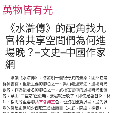
跳
萬物皆有光
至
主
要
《水滸傳》的配角找九
內
容
宮格共享空間們為何進
場晚？–文史–中國作家
網
細讀《水滸傳》，會發明一個很奇異的景象：固然它是
群像書寫，但最主要的腳色之一、梁山老邁宋江，進場時光
很晚。作為最著名的腳色之一，武松在書中的退場時光也偏
晚。梁山“二當家”盧俊義，進場就更晚了。即使是魯智深、林
沖、楊志等重要腳
共享會議室
色，也沒在開篇退場，最先退
場的倒是史進和少西嶽三首級頭目（朱武、陳達、楊春）。