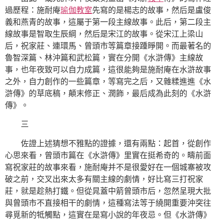
過歷程：施耐庵
瑜伽教室
先寫的是楊志的故事，然后是盧俊
義和燕青的故事，這屬于第一段主線故事。此后，第二段主
線故事是智取生辰綱，然后是宋江的故事。從宋江上梁山
后，祝家莊、連環馬、曾頭市等篇章接踵睜開。而最著名的
魯智深篇、林沖篇和武松篇，實在分開《水滸傳》主線故
事，也年夜致可以自力成篇，這很能夠是施耐庵在水滸故事
之外，自力創作的一些篇章，等寫完之后，又雜糅進進《水
滸傳》的草底稿，顛末修正、潤飾，最后成為此刻的《水滸
傳》。
三
佐證上述猜想不雅點的證據，還有兩點：起首，從創作
心思來看，曾頭市篇在《水滸傳》里實在挺希奇的。疇前面
寫祝家莊的故事來看，施耐庵并不是很愛好在一個城寨被攻
破之前，交叉出來太多有關主線的劇情，好比寫三打祝家
莊，就是趁熱打鐵。但從晁蓋中箭曾頭市后，忽然呈現大批
與曾頭市不直接相干的劇情，這種寫法等于繞開重要沖突往
尋覓新的牴觸點，這實在是寫小說的年夜忌。但《水滸傳》