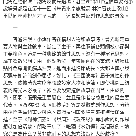
配角進場很晚，副角反而先退場，甚至連“梁山”這個重要的小
說場景都是在第十一回《朱貴水亭施號箭 林沖雪夜上梁山》
里隨同林沖視角才呈現的——這長短常反創作思想的景象。
一
普通來說，小說作者在構想人物和故事時，會先斷定重
要人物與主線敘事，斷定了主干，再往彌補各類細枝小節與
主要腳色。這是一種典範的線性思想。還有一種罕見思想，
屬于發散思想：由一個點激發一年夜團內在的事務，繚繞焦
點腳色睜開牴觸與沖突，進而推進情節成長。大都古典小說
都遵守如許的創作思想，好比，《三國演義》屬于線性創作
思想，依據時光次序年夜致設定人物和情節，即使桃園三結
義的時光未必最早，卻也要設定這個故事在開首，由於劉
備、關羽、張飛是重要腳色，並且是作者忠義思惟的最主要
代表。《西游記》和《紅樓夢》算是發散式創作思想，分辨
由孫悟空這個重要腳色、賈府這個重要場景來推進情節演
進。至于《封神演義》《說唐》《鏡花緣》等小說的創作思
想就加倍清楚、簡略單純了。唯獨《水滸傳》是個破例。這
究竟是為什么？莫非施耐庵的思想方法跟凡人紛歧樣？