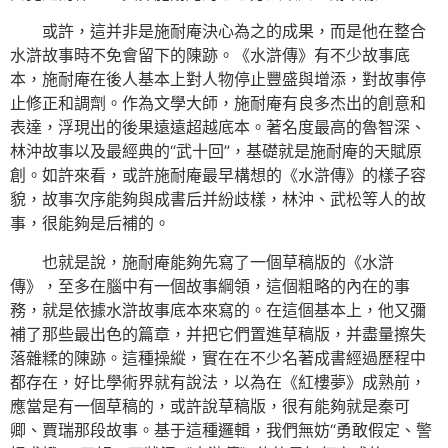
或許，這并非是施耐庵決心為之的成果，而是他在整合
水滸故事時不免會留下的陳跡。《水滸傳》有不少故事底
本，施耐庵在後人基本上對人物停止豐盛與增添，對故事停
止修正和調劑。作為文學大師，施耐庵有良多杰出的創意和
表達，浮現出的後果遠遠超越底本。著名度最高的魯智深、
林沖故事以及最經典的“武十回”，基礎就是施耐庵的天賦原
創。如許來看，或許施耐庵最早構想的《水滸傳》的樣子容
貌，故事次序能夠與成書后并紛歧樣，林沖、武松等人的故
事，很能夠是后補的。
也就是說，施耐庵能夠先寫了一個草稿版的《水滸
傳》，至多在腦中有一個故事綱領，這個粗略的內在的事
務，就是依據水滸故事底本來寫的。在這個基本上，他又彌
補了那些最出色的篇章，并把它們置進草稿版，并盡量擦失
落雜糅的陳跡。這種操縱，實在在不少名著成書經過歷程中
都存在，好比學術界就有說法，以為在《紅樓夢》成熟前，
應當是有一個草稿的，或許說草稿版，很有能夠就是秦可
卿、賈瑞那段故事。基于這種邏輯，我們無妨“勇敢假定、警