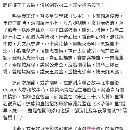
簡直排在了最后，位居倒數第三。完全排名如下：
呼保義宋江，智多星吳學究（吳用），玉麒麟盧俊義，
年夜刀關勝，活閻羅阮小七，尺八腿劉唐，沒羽箭張清，蕩
子燕青，病尉遲孫立，浪里白跳張順，船火兒張橫，短壽二
郎阮小二，花僧人魯智深，行者武松，鐵鞭呼延灼，混江龍
李俊，九文龍史進，小李廣花榮，轟隆火秦明，黑旋風李
逵，小旋風柴進，插翅虎雷橫，神行太保戴宗，急前鋒索
超，登時太歲阮小五，青面獸楊志，賽關索楊雄，一向撞董
平，兩端蛇解珍，美髯公朱仝，沒遮攔穆橫，拼命三郎石
秀，雙尾蝎解寶，鐵天王晁蓋，金槍班徐寧，撲天雕李應。
這兩處細節，或許闡明，在施耐庵聯合故事底本最後
design人物和故事時，能夠燕青是個主要腳色，與燕青有關
的情節，能夠也在後面。而晁蓋在《宋江三十六人贊》里排
名很靠后，這能夠直接招致施耐庵讓晁蓋在《水滸傳》里“提
早下線”——雖是後期的梁山老邁，卻沒比及年夜聚義就“中箭
曾頭市”了。
由此，或允許以年夜致刻畫出《水滸
教學
傳》的寫作經