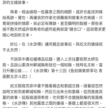
滸的主線故事。
再者，經由過程一些篇章之間的細節，或許也能找到蛛
絲馬跡。實在，再優良的作家也很難做到敘事天衣無縫，只
需是拼接的情節，就必定有陳跡，甚至顯明的裂縫。那些承
接不敷天然或許很希奇的處所能夠就是“縫合口”，這就需求更
細心地剖析文本。
好比，在《水滸傳》講完楊志故事后，與后文的連接就
不太天然：
不說梁中書拉攏禮品玩器，選人上京往慶祝蔡太師生
辰。且說山東濟州鄆城縣新就任一個知縣，姓時名文彬，當
日升廳公座……（《水滸傳》第十三回《急前鋒東郭爭功 青
面獸北京斗武》）
前文剛寫完梁中書不雅看楊志和索超交鋒，接著卻忽然
說時文彬到差鄆城知縣，然后引出朱仝和雷橫，從而進進晁
蓋的故事。這般過渡很希奇，也完整不合適施耐庵的寫風格
格，《水滸傳》其他篇章之間的連接，基礎上都是很天然、