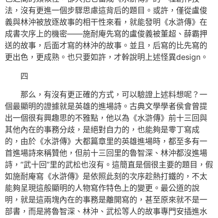
法，沒有更進一個步驟思慮這背后的題目。或許，僅從盧俊
義與林沖被放逐故事的相干性來看，就能發明《水滸傳》在
成書次序上的機密——施耐庵先寫的盧俊義被董超、薛霸押
送的故事，后面才寫的林沖的故事。並且，后寫的比先寫的
更出色，更成熟。也只要如許，才幹說明上述怪異design。
四
那么，有沒有更正確的方式，可以驗證上述料想呢？一
個最顯明的證據就是英雄的進場詩。古典文學學者侯會曾提
出一個很有興趣思的不雅點，他以為《水滸傳》前十三回與
其他內在的事務分歧，是絕對自力的，也能夠是零丁寫成
的，由於《水滸傳》大都篇章里的英雄進場時，都至多有一
首進場詩來稱贊他，但前十三回里的魯智深、林沖都沒進場
詩，“武十回”里的武松也沒有。這簡直是個很主要的題目，假
如施耐庵寫《水滸傳》是依照此刻的次序趁熱打鐵的，不太
能夠呈現這般顯明的人物寫作特色上的變更。最公道的說
明，就是這兩塊內在的事務是離開寫的，甚至原來就不是一
部書，而是將魯智深、林沖、武松等人的故事專門安插進水