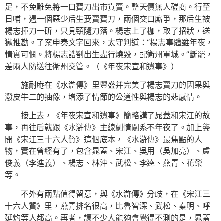
足，不免難免將一口寶刀出市貨賣。整天價無人磋商。行至
日哺，遇一個惡少后生要賣寶刀，兩個交口廝爭，那后生被
楊志揮刀一斫，只見頸隨刀落。楊志上了枷，取了招狀，送
獄推勘。了案申奏文字回來，太守判道：“楊志事體雖年夜，
情實可憫。將楊志誥劄出生盡行燒毀，配衛州軍城。”斷罷，
差兩人防送往衛州交管。（《年夜宋宣和遺事》）
施耐庵在《水滸傳》里豐盛并完美了楊志賣刀的因果與
潑皮牛二的抽像，增添了情節的公道性與楊志的悲感情。
接上去，《年夜宋宣和遺事》簡略講了晁蓋和宋江的故
事，再往后就跟《水滸傳》主線劇情關系不年夜了。加上龔
開《宋江三十六人贊》這個底本，《水滸傳》最焦點的人
物，實在曾經有了，包含晁蓋、宋江、吳用（吳加亮）、盧
俊義（李進義）、楊志、林沖、武松、李逵、燕青、花榮
等。
不外有兩點值得留意，與《水滸傳》分歧，在《宋江三
十六人贊》里，燕青排名很高，比魯智深、武松、秦明、呼
延灼等人都高。再者，讓不少人能夠會覺得不測的是，晁蓋