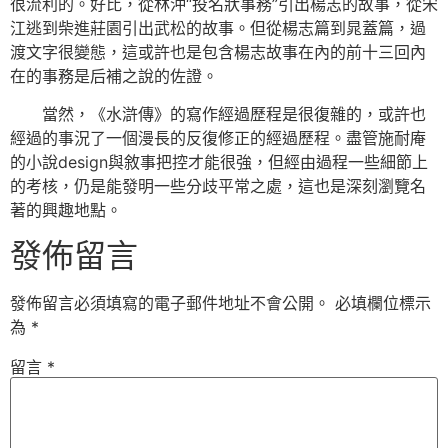
很流利的。好比，從林沖“投名狀事務”引出楊志的故事，從宋
江逃到柴進莊園引出武松的故事。但從楊志篇到晁蓋篇，過
渡文字很變態，這或許也是包含楊志故事在內的前十三回內
在的事務是后補之說的佐證。
當然，《水滸傳》的寫作經過歷程是很復雜的，或許也
經過的事況了一個漫長的反復修正的經過歷程。盡管施耐庵
的小說design與敘事把控才能很強，但經由過程一些細節上
的考核，仍是能發明一些分歧平常之處，這也是深刻瀏覽名
著的興趣地點。
發佈留言
發佈留言必須填寫的電子郵件地址不會公開。
必填欄位標示
為
*
留言
*