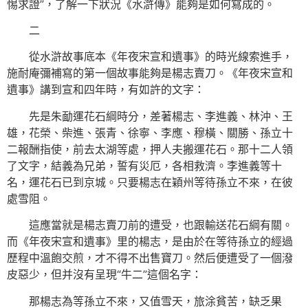
惕求證”，了解一下狀況《水滸傳》能夠是如何寫成的。
二
從水滸故事底本《年夜宋宣和遺事》的時光線索進手，
施耐庵彌補寫的第一個故事能夠是楊志賣刀。《年夜宋宣和
遺事》講到宣和四年時，有如許的文字：
先是朱勔運花石綱時分，差著楊志、李進義、林沖、王
雄，花榮、柴進、張青、徐寧、李應、穆橫、關勝、孫立十
二報酬指使，前去太湖等處，押人夫搬運花石。那十二人領
了文字，結義為兄弟，誓有災厄，各相救濟。李進義等十
名，運花石已到京城。只要楊志在穎州等待孫立不來，在彼
處雪阻。
這應當就是楊志賣刀前的遭受，也跟輸送花石綱有關。
而《年夜宋宣和遺事》里的楊志，是由於在等待孫立的經過
歷程中溫飽交煎，才不得不出售寶刀。然后便遭受了一個潑
皮惡少，但并沒有呈現“牛二”這個名字：
那楊志為等孫立不來，又值雪天，旅涂貧苦，缺乏果