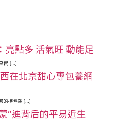
亮點多 活氣旺 動能足
實 […]
爾西在北京甜心專包養網
持包養 […]
蒙”進背后的平易近生