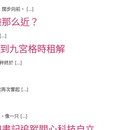
步向前。 […]
驗那么近？
…]
化到九宮格時租解
終於 […]
次響起 […]
像一只 […]
總書記追蹤關心科技自立