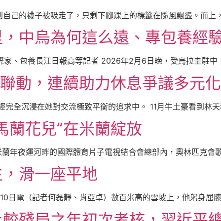
自己的襪子被吸走了，只剩下腳踝上的標籤在隨風飄盪。而上，闊
里，中烏為何這么遠、專包養經
際家、包養長江日報高等記者 2026年2月6日晚，受烏拉圭駐中 [
”聯動，連續助力休息爭議多元
完全沉浸在她對交流極致平衡的追求中。 11月牛土豪看到林天秤
馬蘭花兒”在米蘭綻放
米蘭年夜運河畔的國際體育片子電視結合會總部內，奧林匹克會歌再
生，滑一座平地
10日電（記者何磊靜、肖亞卓）數百米高的雪坡上，他躬身屈膝，
比較殘局之年初次考核，習近平