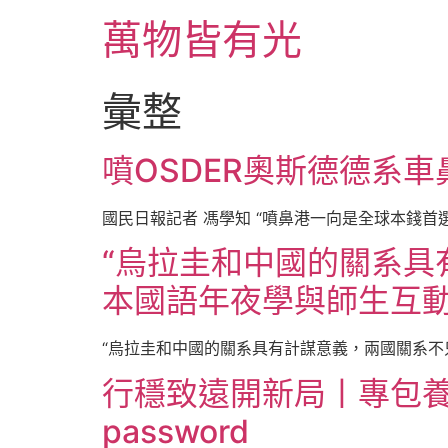
跳
萬物皆有光
至
主
要
彙整
內
容
噴OSDER奧斯德德系
國民日報記者 馮學知 “噴鼻港一向是全球本錢首
“烏拉圭和中國的關系具
本國語年夜學與師生互
“烏拉圭和中國的關系具有計謀意義，兩國關系不
行穩致遠開新局丨專包養
password