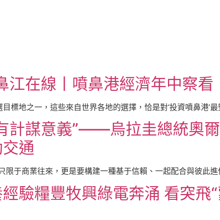
車鼻江在線丨噴鼻港經濟年中察看：
選目標地之一，這些來自世界各地的選擇，恰是對‘投資噴鼻港’最堅
有計謀意義”——烏拉圭總統奧
動交通
只限于商業往來，更是要構建一種基于信賴、一起配合與彼此進修的
經驗糧豐牧興綠電奔涌 看突飛“