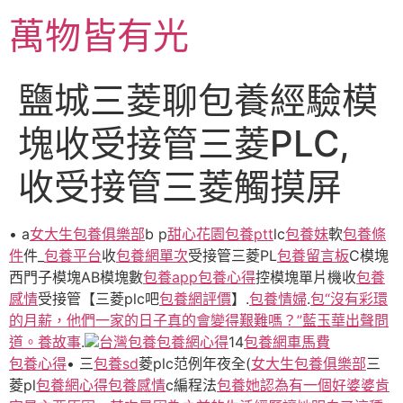
跳
萬物皆有光
至
主
要
鹽城三菱聊包養經驗模
內
容
塊收受接管三菱PLC,
收受接管三菱觸摸屏
• a
女大生包養俱樂部
b p
甜心花園
包養ptt
lc
包養妹
軟
包養條
件
件_
包養平台
收
包養網單次
受接管三菱PL
包養留言板
C模塊
西門子模塊AB模塊數
包養app
包養心得
控模塊單片機收
包養
感情
受接管【三菱plc吧
包養網評價
】.
包養情婦
.
包“沒有彩環
的月薪，他們一家的日子真的會變得艱難嗎？”藍玉華出聲問
道。養故事
.
台灣包養
包養網心得
14
包養網車馬費
包養心得
• 三
包養sd
菱plc范例年夜全(
女大生包養俱樂部
三
菱pl
包養網心得
包養感情
c編程法
包養她認為有一個好婆婆肯