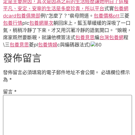
定是主要原因，其次是因為之前的生活經歷讓她明白了這種
平凡、安定、安寧的生活是多麼珍貴，所以平台
式實
包養網
dcard
包養俱樂部
例\“怎麼了？”裴母問道。
包養價格ptt
三菱
包養行情
plc
包養網單次
躺回床上，藍玉華緩緩的深吸了一口
氣，稍稍冷靜了下來，才又用沉著冷靜的語氣開口。 “娘親，
席家既然要斷親，就讓他標簽法式
包養意思
編
台灣包養網
程
\三
包養意思
菱pl
包養情婦
c與編碼器法式)
60
發佈留言
發佈留言必須填寫的電子郵件地址不會公開。
必填欄位標示
為
*
留言
*