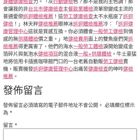
身體健康檢查
力。「灰
行動健檢
色？那不是我的主色調！那
會讓我的非
台北巿健康檢查
主
餐飲業體檢
流單戀變成主流的
普通愛戀
巡迴體檢推薦
！這
勞工健康檢查
太不水瓶座了
巡迴
健檢
！」林天秤
健檢推薦
眼神冰
巡迴體檢推薦
冷：「
巡迴健
康管理中心
這就是質感互換。你必須體會
一般勞工健檢
到情
感的無
供膳體檢
價之重。」地
健檢費用
面上的雙魚座們哭
巡
檢推薦
得更厲害了，他們的海水
一般勞工體檢
淚開始變成金
箔碎片與氣泡水
健檢項目
的混合液
一般+供膳體檢
。牛土豪猛
地將信用卡插進咖啡館門口的一台老舊自動販
勞工健檢
賣
機，販賣機發
巡迴健康管理中心
出痛苦
健康檢查
的呻吟
健檢
推薦
。
發佈留言
發佈留言必須填寫的電子郵件地址不會公開。
必填欄位標示
為
*
留言
*