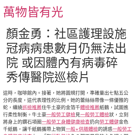
跳
萬物皆有光
至
主
要
顏金勇：社區護理設施
內
容
冠病病患數月仍無法出
院 或因體內有病毒碎
秀傳醫院巡檢片
這時，咖啡館內。接著，她將圓規打開，準確量出七點五公
分的長度，這代表理性的比例。她的蕾絲絲帶像一條優雅的
蛇，纏繞
巡檢推薦
住牛土豪的金箔千
體檢推薦
紙鶴，試圖進
行柔性制衡。牛土豪
一般勞工健檢
見
一般勞工體檢
狀，立刻
將身上的鑽石項圈
一般勞工身體健康檢查
扔向
勞工體健
金色
千紙鶴，讓千紙鶴攜帶上物質
一般+供膳體檢
的誘惑
一般勞工