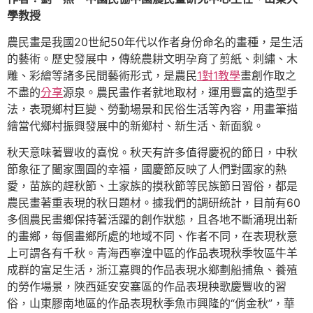
學教授
農民畫是我國20世紀50年代以作者身份命名的畫種，是生活
的藝術。歷史發展中，傳統農耕文明孕育了剪紙、刺繡、木
雕、彩繪等諸多民間藝術形式，是農民
1對1教學
畫創作取之
不盡的
分享
源泉。農民畫作者就地取材，運用豐富的造型手
法，表現鄉村巨變、勞動場景和民俗生活等內容，用畫筆描
繪當代鄉村振興發展中的新鄉村、新生活、新面貌。
秋天意味著豐收的喜悅。秋天有許多值得慶祝的節日，中秋
節象征了闔家團圓的幸福，國慶節反映了人們對國家的熱
愛，苗族的趕秋節、土家族的摸秋節等民族節日習俗，都是
農民畫著重表現的秋日題材。據我們的調研統計，目前有60
多個農民畫鄉保持著活躍的創作狀態，且各地不斷涌現出新
的畫鄉，每個畫鄉所處的地域不同、作者不同，在表現秋意
上可謂各有千秋。青海西寧湟中區的作品表現秋季牧區牛羊
成群的富足生活，浙江嘉興的作品表現水鄉劃船捕魚、養殖
的勞作場景，陜西延安安塞區的作品表現秧歌慶豐收的習
俗，山東膠南地區的作品表現秋季魚市興隆的“俏金秋”，華