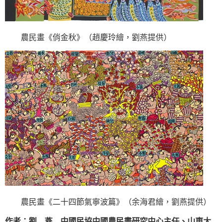
農民畫《俏金秋》（趙慶玲繪，劉燕提供）
農民畫《二十四節氣寧波篇》（余海君繪，劉燕提供）
作者：劉 燕 中國民協中國農民畫研究中心主任、山東大