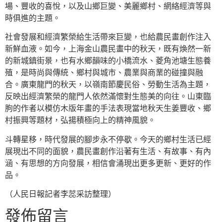
場、豐收的喜悅，以及山鄉巨變、美麗鄉村、網絡經濟等與
時俱進的主題。
社會發展和經濟繁榮給生活帶來巨變，也給農民畫創作注入
新鮮血液。如今，上海金山農民畫中的秋天，既有煥然一新
的新城鎮街景，也有水鄉韻味的小橋流水、菱角池塘生態養
殖，是時尚與傳統、鄉村與城市、農業與商業的碰撞與融
合。廣東龍門的秋天，以嶺南節慶民俗、勞動生活為主題，
反映出經濟繁榮的龍門人依然滿懷對生態美的向往。山東臨
朐的作者以模仿木版年畫的手法表現當地秋天生姜豐收、鄉
村振興等題材，弘揚積極向上的精神風貌。
斗轉星移，時代發展的腳步永不停歇。今天的鄉村生活已經
展現出不同的面貌，農民畫創作沿著有生活、有故事、有內
涵、有思想的方向發展，相信會涌現出更多更新、更好的作
品。
（人民日報記者李蕊采訪整理）
發佈留言