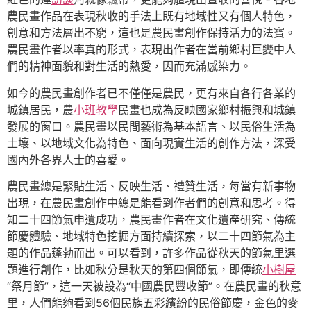
農民畫作品在表現秋收的手法上既有地域性又有個人特色，
創意和方法層出不窮，這也是農民畫創作保持活力的法寶。
農民畫作者以率真的形式，表現出作者在當前鄉村巨變中人
們的精神面貌和對生活的熱愛，因而充滿感染力。
如今的農民畫創作者已不僅僅是農民，更有來自各行各業的
城鎮居民，農
小班教學
民畫也成為反映國家鄉村振興和城鎮
發展的窗口。農民畫以民間藝術為基本語言、以民俗生活為
土壤、以地域文化為特色、面向現實生活的創作方法，深受
國內外各界人士的喜愛。
農民畫總是緊貼生活、反映生活、禮贊生活，每當有新事物
出現，在農民畫創作中總是能看到作者們的創意和思考。得
知二十四節氣申遺成功，農民畫作者在文化遺產研究、傳統
節慶體驗、地域特色挖掘方面持續探索，以二十四節氣為主
題的作品蓬勃而出。可以看到，許多作品從秋天的節氣里選
題進行創作，比如秋分是秋天的第四個節氣，即傳統
小樹屋
“祭月節”，這一天被設為“中國農民豐收節”。在農民畫的秋意
里，人們能夠看到56個民族五彩繽紛的民俗節慶，金色的麥