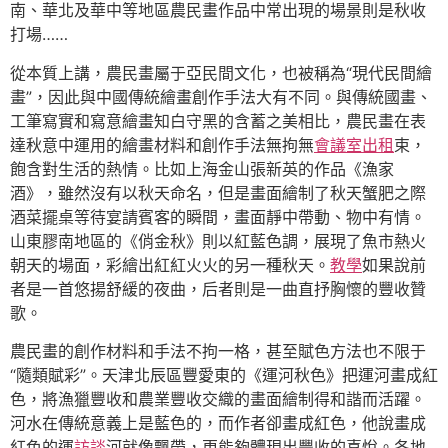
南、華北及華中等地區農民畫作品中常出現的場景則是秋收
打場……
從本質上講，農民畫屬于亞民間文化，也被稱為“現代民間繪
畫”，因此與中國傳統繪畫創作手法大有不同。與傳統國畫、
工筆寫實和寫意繪畫知白守黑的含蓄之美相比，農民畫在表
達秋意中運用的繪畫材料和創作手法無拘無
會議室出租
束，
飽含對生活的熱情。比如上海金山張新英的作品《漁家
酒》，雖然沒有以秋天命名，但是畫面繪制了秋天蟹肥之際
酒菜擺桌等待宴請賓客的瞬間，畫面靜中帶動、物中有情。
山東膠南地區的《俏金秋》則以紅藍色調，展現了魚市熱火
朝天的場面，彩繪出紅紅火火的另一種秋天。
教學
如果說前
者是一首悠揚舒緩的夜曲，后者則是一曲直抒胸懷的豐收贊
歌。
農民畫的創作材料和手法不拘一格，甚至賦色方法也不限于
“隨類賦彩”。天津北辰區豐愛東的《運河秋色》把運河畫成紅
色，將漁獵豐收和農業豐收交織的畫面繪制得和諧而活躍。
河水在傳統意義上是藍色的，而作者卻畫成紅色，他說畫成
紅色的運
訪談
河就像飄帶，更能夠體現出豐收的喜悅。各地