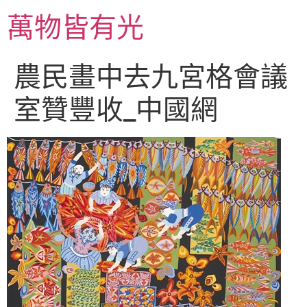
跳
萬物皆有光
至
主
要
農民畫中去九宮格會議
內
容
室贊豐收_中國網