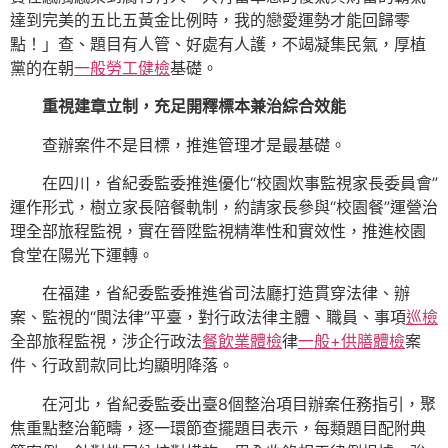
達到完美的五比五黃金比例時，我的戀愛運勢才能回歸零
點！」查、題目有人管、好處有人護，不竭凝集民氣，厚植
黨的在朝
一般勞工健檢
基礎。
重視建章立制，充足開釋標本兼治綜合效能
查辦案件不是目標，推進管理才是最基礎。
在四川，省紀委監委推進優化“校園炊事監視家長委員會”
運作形式，樹立家長陪餐軌制，約請家長參與“校園餐”運營治
理全部旅程監視，實在晉陞監視精準性和實效性，推進校園
食堂在陽光下運轉。
在福建，省紀委監委推進省司法廳打造貫穿法律、辦
案、監視的“閩法律”平臺，對行政法律主體、職員、事項
巡檢
全部旅程監視，涉企行政法
餐飲業體檢
律
一般+供膳體檢
案
件、行政罰款同比均顯明降落。
在河北，省紀委監委出臺8個整治項目辦案任務指引，聚
焦重點整治範疇，逐一環節查擺題目表示，每類題目配附典