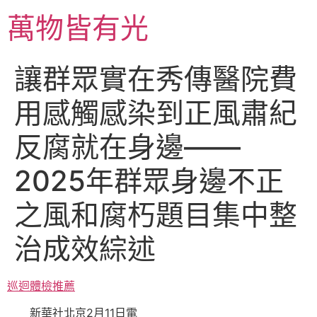
跳
萬物皆有光
至
主
要
讓群眾實在秀傳醫院費
內
容
用感觸感染到正風肅紀
反腐就在身邊——
2025年群眾身邊不正
之風和腐朽題目集中整
治成效綜述
巡迴體檢推薦
新華社北京2月11日電