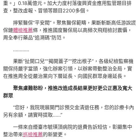
重。」0.18萬億元。加大力度村落復興資金應用監管題目排
查，整改虛報、冒領等題目2200多個。
擰緊醫保“平安閥”。聚焦醫保範疇，果斷斬斷高低游說謊
保鏈
體檢推薦
條，推進國度醫保局以高頻次飛翔檢討震懾，
周全奉行藥品“追溯碼”防范。
…………
果斷“扯開口兒”“揭開蓋子”“挖出根子”，各級紀檢監察機
關保持嚴字當頭，強化辦案引領，以辦案帶動整治全局，實
在推進周全從嚴治黨向下層延長、向國民群眾身邊延長。
聚焦慮難愁盼，推進改造成長結果更好更公正惠及寬大
群眾
“您好，我院現展開門診預交金清退任務，您的診療卡內
另有余額，請實時提取……”
一條來自煙臺市毓璜頂病院的退費告訴短信，彰顯集中
整治帶來
巡檢推薦
的新變更。