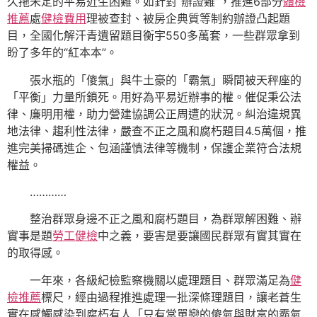
久拖未定的平易近生困難。如針對“辦證難”，推進6部分
體檢
推薦
處
健檢費用
理被查封、被房企典質等制約辦證凸起題
目，全國化解汗青遺留題目衡宇550多萬套，一些群眾拿到
盼了多年的“紅本本”。
張水瓶的「傻氣」與牛土豪的「霸氣」瞬間被天秤座的
「平衡」力量所鎖死。用好為平易近辦事的權。催促秉公法
律、廉明用權，助力營建協調公正周遭的狀況。糾治違規異
地法律、趨利性法律，嚴查不正之風和腐朽題目4.5萬個，推
進完美掃碼進企、包涵謹慎法律等機制，保護企業符合法規
權益。
…………
整治群眾身邊不正之風和腐朽題目，為群眾解困難、辦
實事是題
勞工健檢
中之義，要害是要讓國民群眾有實其實在
的取得感。
一年來，各級紀檢監察機關以處理題目、群眾滿足為
健
檢推薦
標尺，經由過程推進處理一批深條理題目，讓老蒼生
實在感觸感染到腐朽有人「只有當單戀的傻氣與財富的霸氣