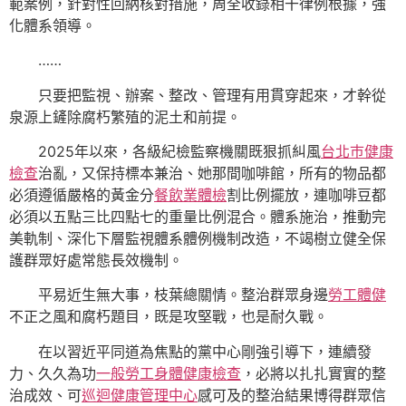
範案例，針對性回納核對措施，周全收錄相干律例根據，強
化體系領導。
……
只要把監視、辦案、整改、管理有用貫穿起來，才幹從
泉源上鏟除腐朽繁殖的泥土和前提。
2025年以來，各級紀檢監察機關既狠抓糾風
台北巿健康
檢查
治亂，又保持標本兼治、她那間咖啡館，所有的物品都
必須遵循嚴格的黃金分
餐飲業體檢
割比例擺放，連咖啡豆都
必須以五點三比四點七的重量比例混合。體系施治，推動完
美軌制、深化下層監視體系體例機制改造，不竭樹立健全保
護群眾好處常態長效機制。
平易近生無大事，枝葉總關情。整治群眾身邊
勞工體健
不正之風和腐朽題目，既是攻堅戰，也是耐久戰。
在以習近平同道為焦點的黨中心剛強引導下，連續發
力、久久為功
一般勞工身體健康檢查
，必將以扎扎實實的整
治成效、可
巡迴健康管理中心
感可及的整治結果博得群眾信