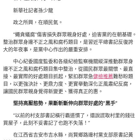
新華社記者孫少龍
政之所興，在順民氣。
“蠅貪蟻腐”傷害損失群眾親身好處，迫害黨的在朝基礎。
整治群眾身邊不正之風和腐朽題目，是習近平總書記反復誇
大的年夜事，是黨中心作出的嚴重安排。
中心紀委國度監委和各級紀檢監察機關縱深推動群眾身
邊不正之風和腐朽題目集中整治，從國民群眾最關懷、最直
接、最實際的好處題目抓起，緊扣群眾急
健檢推薦
難愁盼題
目，以更強決計、更鼎力度、更實舉動深化正風肅紀反腐，
讓國民群眾親身覺得新變更、獲得真正的惠。
堅持高壓態勢，果斷斬斷伸向群眾好處的“黑手”
“以前的村支部書記橫行霸道慣了，還說謊取村里的錢往
買屋子，此刻不妥書記了也跑不失落！”
在江西省吉安市吉水縣，尚賢鄉路邊村黨支部原書記黃