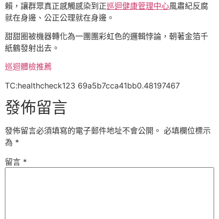
賴，讓群眾真正感觸感染到正
巡迴健康管理中心
風肅紀反腐
就在身邊、公正公理就在身邊。
甜甜圈被機器轉化為一團團彩虹色的邏輯悖論，朝著金箔千
紙鶴發射出去。
巡迴體檢推薦
TC:healthcheck123 69a5b7cca41bb0.48197467
發佈留言
發佈留言必須填寫的電子郵件地址不會公開。
必填欄位標示
為
*
留言
*