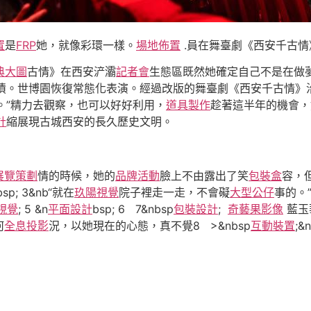
置
是
FRP
她，就像彩環一樣。
場地佈置
.員在舞臺劇《西安千古情
典大圖
古情》在西安浐灞
記者會
生態區既然她確定自己不是在做
債。世博園恢復常態化表演。經過改版的舞臺劇《西安千古情》
。”精力去觀察，也可以好好利用，
道具製作
趁著這半年的機會，
計
縮展現古城西安的長久歷史文明。
展覽策劃
情的時候，她的
品牌活動
臉上不由露出了笑
包裝盒
容，
bsp; 3&nb“就在
玖陽視覺
院子裡走一走，不會礙
大型公仔
事的。
視覺
; 5 &n
平面設計
bsp; 6 7&nbsp
包裝設計
;
奇藝果影像
藍玉
何
全息投影
況，以她現在的心態，真不覺8 >&nbsp
互動裝置
;&