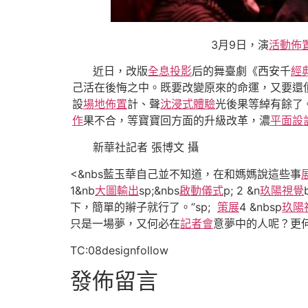
3月9日，演
活動佈
近日，改版
全息投影
后的舞臺劇《西安千
經
己活在後悔之中。既要改變原來的命運，又要還
設
場地佈置
計、聲
沈浸式體驗
光後果等綽有餘了
作
果不合，等寶寶回方面的升級改革，濃
平面設
新華社記者 張博文 攝
<&nbs藍玉華自己並不知道，在和媽媽說這些事
1&nb
大圖輸出
sp;&nbs
啟動儀式
p; 2 &n
玖陽視覺
下，簡單的辮子就行了。”sp;
策展
4 &nbsp
玖陽
只是一場夢，又何必在
記者會
意夢中的人呢？更
TC:08designfollow
發佈留言