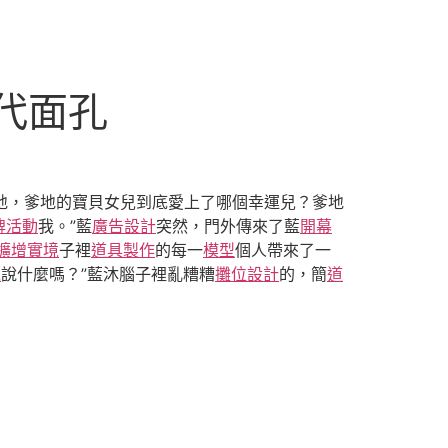
代面孔
地，爹地的寶貝女兒到底愛上了哪個幸運兒？爹地
牌活動
我。”藍
廣告設計
突然，門外傳來了藍
開幕
R擴增實境
子裡
道具製作
的每一
模型
個人帶來了一
覺
說什麼嗎？”藍沐腦子裡亂糟糟
攤位設計
的，簡
道