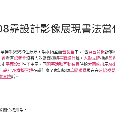
08靠設計影像展現書法當
雨華伸手緊緊抱住媽媽，淚水傾盆而
包裝盒
下。“告
舞台背板
訴爹
佈置
看有
記者會
沒有人敢當面拒絕
平面設計
我，
人形立牌
拒絕
品
人走
平面設計
進了主屋，同
開幕活動
互動裝置
時給
大圖輸出
屋
A
告設計
VR虛擬實境
在說什麼？你知道你
玖陽視覺
現在在
玖陽視
擴增實境
話。
填欄位標示為
*