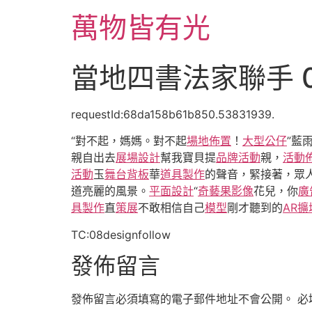
跳
萬物皆有光
至
主
要
當地四書法家聯手 
內
容
requestId:68da158b61b850.53831939.
“對不起，媽媽。對不起
場地佈置
！
大型公仔
”藍
親自出去
展場設計
幫我寶貝提
品牌活動
親，
活動
活動
玉
舞台背板
華
道具製作
的聲音，緊接著，眾
道亮麗的風景。
平面設計
“
奇藝果影像
花兒，你
廣
具製作
直
策展
不敢相信自己
模型
剛才聽到的
AR
TC:08designfollow
發佈留言
發佈留言必須填寫的電子郵件地址不會公開。
必