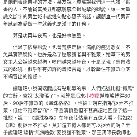
是她們表達自我的方法。某友說，瓊瑤讓我們這一代讀了點
書的人，不論貧富美丑都感觸感染過誠摯的戀愛，讓一大量
識文斷字的男生城市說幾句貼心窩子的話，讓簡直一代男青
年感到為愛做一些就義也是漢子的任務。
算是功莫年夜焉，也是好事無量。
但過于依靠戀愛，也會荒腔走板，滿紙的癡男怨女，不
免與實際脫鉤。也許是為了壓服讀者與不雅眾，她筆下的男
女主人公話越來越稠，嗓門越來越年夜，于是呈現了馬景濤
式的怒吼，似乎唯有如許的轟隆雷電，才幹壓住不雅眾心底
不竭冒出的懷疑。
讀瓊瑤小說開端釀成有點恥辱的事，人們描述比擬“抓馬”
的言辭，會說“太瓊瑤了”。就算是后來
小樹屋
幫瓊瑤博得80
后、90后不雅眾的《還珠格格》，也被王朔直指為“捉弄不雅
眾，低估不雅眾智商”。平鑫濤慎重但不甚高超地回應了這一
批駁，說：“《還珠格格》在年夜陸估量有五億人看，假如說
《還》劇捉弄不雅眾，莫非這五億人都是可以捉弄的嗎？至
于說瓊瑤‘矯情’‘無病嗟歎’‘蒙說謊不雅眾’，那王朔師長教師也