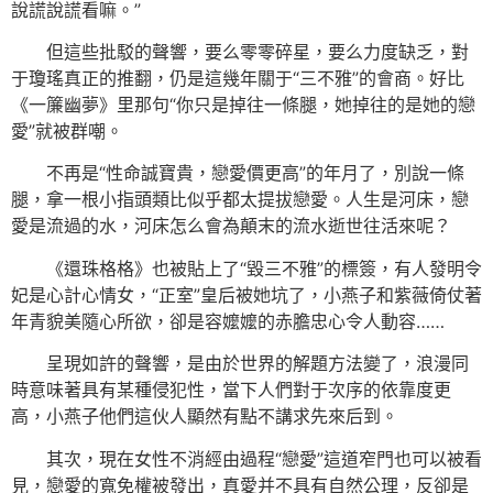
說謊說謊看嘛。”
但這些批駁的聲響，要么零零碎星，要么力度缺乏，對
于瓊瑤真正的推翻，仍是這幾年關于“三不雅”的會商。好比
《一簾幽夢》里那句“你只是掉往一條腿，她掉往的是她的戀
愛”就被群嘲。
不再是“性命誠寶貴，戀愛價更高”的年月了，別說一條
腿，拿一根小指頭類比似乎都太提拔戀愛。人生是河床，戀
愛是流過的水，河床怎么會為顛末的流水逝世往活來呢？
《還珠格格》也被貼上了“毀三不雅”的標簽，有人發明令
妃是心計心情女，“正室”皇后被她坑了，小燕子和紫薇倚仗著
年青貌美隨心所欲，卻是容嬤嬤的赤膽忠心令人動容……
呈現如許的聲響，是由於世界的解題方法變了，浪漫同
時意味著具有某種侵犯性，當下人們對于次序的依靠度更
高，小燕子他們這伙人顯然有點不講求先來后到。
其次，現在女性不消經由過程“戀愛”這道窄門也可以被看
見，戀愛的寬免權被發出，真愛并不具有自然公理，反卻是