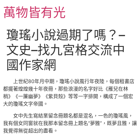
跳
萬物皆有光
至
主
要
瓊瑤小說過期了嗎？–
內
容
文史–找九宮格交流中
國作家網
上世紀80年月中期，瓊瑤小說風行年夜陸，每個租書店
都擺著煌煌幾十年夜冊，那些浪漫的名字好比《雁兒在林
梢》《一簾幽夢》《紫貝殼》等等一字排開，構成了一個宏
大的瓊瑤文字帝國。
女中先生寫結業留念冊題名都是混名，一色的瓊瑤風，
我有個女同窗就在我那本留念冊上題名“夢雅”，既夢且雅，讓
我覺得無從超出的盡看。