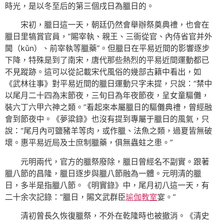
時光，是以冬至后的第三個戌日為臘日的。
宋初，臘日這一天，朝廷仍然會舉辦祭奠典禮，也會在
臘日里犒賞官員，“賜宰執、親王、三衙從官、內侍省官并外
閫（kǔn）、前宰執等臘藥”。但臘日在平易近間的影響逐步
下降，特殊是到了南宋，唐代那些熱烈的平易近間運動都已
不見蹤跡。這可以從記載宋代風俗的幾部古籍中看出，如
《武林往事》對平易近間的臘日運動只字未提，只說：“禁中
以尾月二十四為末節夜，三旬日為年夜節夜，呈女童驅儺，
裝六丁六甲六神之類。”看起來本屬臘日的驅儺典禮，曾經融
會到節夜中。《夢粱錄》也沒有提到專屬于臘日的風氣，只
說：“尾月內可鹽豬羊等肉，或作臘、法魚之類，過夏皆無破
壞。惠平易近局及士庶制臘藥，俱無蟲蛀之患。”
元明兩代，官方的臘祭廢除，臘日曾經名不副實。跟著
臘八節的昌隆，臘日逐步與臘八節融為一體。元明清的臘
日，多半是指臘八節。《明實錄》中，尾月初八這一天，有
二十余次記錄：“臘日，賜文武群臣
瑜伽教室
宴。”
清初曾長久恢復臘祭，不外在乾隆時也被撤消。《清史