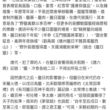
賞表裡官員面脂、口脂、紫雪、紅雪等“護膚保健品”，以及鐘
馗像、年歷等年貨。平易近間會舉辦驅儺、圍獵等運動，還
會制作臘酒、臘藥、臘肉。臘日圍獵，在唐代很風行，其本
意是為了“野獵禽獸以享百神”，但更多的是體驗圍獵經過歷程
的樂趣。唐詩中有不少臘日圍獵的場景，如“騎將獵向城南
隅，臘日射殺千年狐”（岑參《玉門關蓋將軍歌》）、“圍合繁
鉦息，禽興年夜旆搖”（劉禹錫《連州臘日不雅莫徭臘西
山》）、“野外狐貍搜得盡，天邊鴻雁射來稀”（姚合《臘日
獵》）等。
唐代，犯了罪的人，在臘日會獲得兩天假期，《唐六
典》記錄：“臘、冷食各給二日，不得出所役之院。”
固然唐代之后，臘日的影響變小，但臘日在宋代仍存。
宋屬火德，以戌日為臘，北宋歐陽修等編修的《太常因革
禮》的《有司臘日百神于南郊》篇記錄，太常博士奏請：“今
后，蠟百神、祀社稷、享太廟，請同用戌。”這個提議獲得了
天子的批準。南宋的《夢粱錄》也說起：“自冬至后戌日，數
至第三戌，即是臘日，謂之君王臘。”可見，宋朝初期的一段