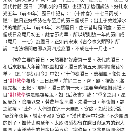
漢代竹簡“歷日”（即此刻的日歷）也證明了這個說法。好比永
光五年（前39年）歷日中記有：“（十仲春）十七日丙戌，
臘”，臘日正好標誌在冬至后的第三個戌日；出土于敦煌淨水
溝的地節元年（前69年）木簡歷日，由于昔時是閏歲，第三
個戌日為尾月初五，離春節尚早，所以規則這一年的第四戌
（尾月二十七）為臘日，正如南宋末《古今事文類聚》所
說：“古法遇閏歲即以第四戌為臘，不成在十一月也。”
作為主要的節日，天然要好好慶賀一番。漢代的臘日，
和后來歡度大年節的範圍相當，臘日的前五天即開端殺豬宰
羊，《四平易近月令》中說，“十仲春臘日，薦稻雁。後期五
日
1對1教學
殺豬、三日殺羊，前除二日，齊、饌、掃滌、遂
臘先祖、五祀。”那時，臘日的前一天，還要舉辦驅儺典禮，
目
1對1教學
標是驅趕疫鬼，如《后漢書》載：“季冬之月，星
回歲終，陰陽以交，勞農年夜享臘。先臘一日，年夜儺，謂
之逐疫。”此外，人們還在這一天團圓、宴飲，如蔡邕所說：
“歲終年夜祭，縱吏平易近宴飲。”漢代史猜中記錄了不少團圓
的例子，如苛吏嚴延年、太尉張酺都曾在臘日與遠方的親人
團圓。東漢時代的年夜臣第五倫（字伯魚，京兆長陵即今陜