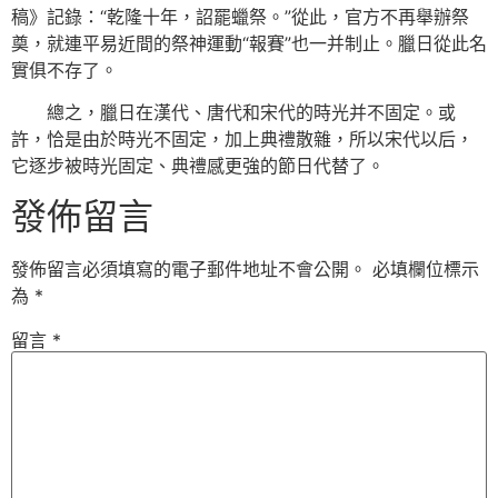
稿》記錄：“乾隆十年，詔罷蠟祭。”從此，官方不再舉辦祭
奠，就連平易近間的祭神運動“報賽”也一并制止。臘日從此名
實俱不存了。
總之，臘日在漢代、唐代和宋代的時光并不固定。或
許，恰是由於時光不固定，加上典禮散雜，所以宋代以后，
它逐步被時光固定、典禮感更強的節日代替了。
發佈留言
發佈留言必須填寫的電子郵件地址不會公開。
必填欄位標示
為
*
留言
*