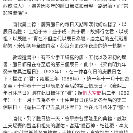
西咸陽人），還曾因多年的臘日無法和母親一路過節，而“常
悲啼流涕”。
唐代屬土德，慶賀臘日的每日天期和漢代紛歧樣了，以
辰日為臘：“土始于未，盛于戌，終于辰，故鄉行之君，以戌
祖，以辰臘。”實在不但唐代以辰日為臘，唐之后的五代戰亂
頻繁、宋朝初年全國甫定，都沒有更改年夜唐的這一軌制。
敦煌遺書中，有不少手工繕寫的唐、五代以及宋初的歷
書，臘日都是在冬至后的第三個辰日。此中，《梁貞明九年
癸未歲具注歷日》（923年），在十仲春旬日的庚辰日之
下，標注了“臘”；雍熙三年（986年），這一年十一月十四為
冬至，十仲春十一日甲辰是冬至后的第三個辰日，《雍熙三
年具注歷日》則在此日標注了“臘”；端
個人空間
拱二年（989
年），十一月十五為冬至，十仲春廿日戊辰是冬至后的第三
個辰日，《端拱二年己丑歲具注歷日》也在此日標注了“臘”。
唐代，到了臘日這一天，會舉辦各類隆重的典禮，感激
上天賜賚的豐產和祖先的護佑。宮廷“蠟百神、祀社稷、享太
廟”，也就是祭奠各方神靈、土神和谷神、皇室祖先；還會犒