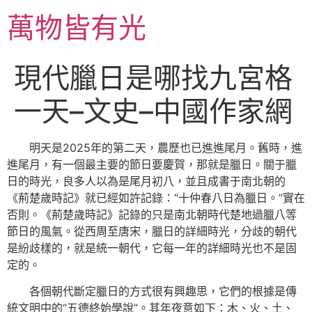
跳
萬物皆有光
至
主
要
現代臘日是哪找九宮格
內
容
一天–文史–中國作家網
明天是2025年的第二天，農歷也已進進尾月。舊時，進
進尾月，有一個最主要的節日要慶賀，那就是臘日。關于臘
日的時光，良多人以為是尾月初八，並且成書于南北朝的
《荊楚歲時記》就已經如許記錄：“十仲春八日為臘日。”實在
否則。《荊楚歲時記》記錄的只是南北朝時代楚地過臘八等
節日的風氣。從西周至唐宋，臘日的詳細時光，分歧的朝代
是紛歧樣的，就是統一朝代，它每一年的詳細時光也不是固
定的。
各個朝代斷定臘日的方式很有興趣思，它們的根據是傳
統文明中的“五德終始學說”。其年夜意如下：木、火、土、