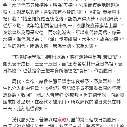
金、水所代表五種德性，稱為“五德”，它周而復始地輪迴運
轉，王朝是以興替。各朝都有本身的“德”，《史記·秦始皇本
紀》載：“始皇推終始五德之傳。認為周得火德，秦代周德，
從所不堪。改年始,朝賀皆自十初一。衣服旄旌節旗皆上黑。”
秦始皇以為周是火德，而水能滅火，所以秦代替周后，應是
水德。漢代則以為：“（漢）伐秦繼周，木生火，故為火德。”
之后的朝代，隋為火德、唐為土德、宋為火德。
“五德終始學說”同時也以為，德在運轉中是有“衰日”的，
如火衰于戌日、土衰于辰日。而“王者各以其行盛日為祖，衰
日為臘”，也就是帝王把本身所屬德之“衰日”，作為臘日。
周代，皇帝、諸侯在臘日舉辦年夜蠟祭，祭奠眾神，蒼
生也介入此中狂歡。《禮記》曾記錄子貢不雅看魯國的年夜
蠟祭后，收回“一國之人皆若狂”的感嘆。但五德學說一向到戰
國末期才呈現，在秦代才被采用，所以周代的臘日究竟在哪
一天，此刻無從得知。
漢代屬火德，普通以尾
家教
月里的第三個戌日為臘日。
東漢《說文解字》載：“臘，冬至后三戌，臘祭百神。”出土的