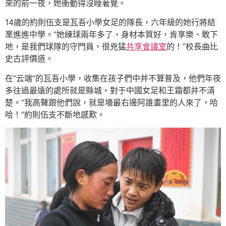
來的前一夜，她衝動得沒睡著覺。
14歲的約則伍支是瓦吾小學女足的隊長，六年級的她行將結
業進進中學。“她練球兩年多了，身材本質好，肯享樂、敢下
地，是我們球隊的守門員，很兇猛
共享會議室
的！”校長曲比
史古評價道。
在“云端”的瓦吾小學，收集在孩子們中并不算普及，他們年夜
多往過最遠的處所就是縣城，對于中國女足和王霜都并不清
楚。“我高聲跟他們說，就是墻最右邊阿誰畫里的人來了，哈
哈！”約則伍支不斷地感歎。