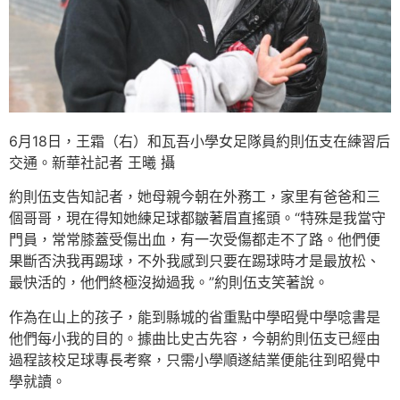
6月18日，王霜（右）和瓦吾小學女足隊員約則伍支在練習后
交通。新華社記者 王曦 攝
約則伍支告知記者，她母親今朝在外務工，家里有爸爸和三
個哥哥，現在得知她練足球都皺著眉直搖頭。“特殊是我當守
門員，常常膝蓋受傷出血，有一次受傷都走不了路。他們便
果斷否決我再踢球，不外我感到只要在踢球時才是最放松、
最快活的，他們終極沒拗過我。”約則伍支笑著說。
作為在山上的孩子，能到縣城的省重點中學昭覺中學唸書是
他們每小我的目的。據曲比史古先容，今朝約則伍支已經由
過程該校足球專長考察，只需小學順遂結業便能往到昭覺中
學就讀。