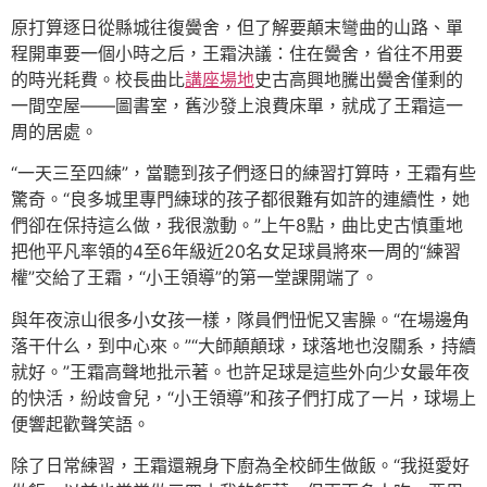
原打算逐日從縣城往復黌舍，但了解要顛末彎曲的山路、單
程開車要一個小時之后，王霜決議：住在黌舍，省往不用要
的時光耗費。校長曲比
講座場地
史古高興地騰出黌舍僅剩的
一間空屋——圖書室，舊沙發上浪費床單，就成了王霜這一
周的居處。
“一天三至四練”，當聽到孩子們逐日的練習打算時，王霜有些
驚奇。“良多城里專門練球的孩子都很難有如許的連續性，她
們卻在保持這么做，我很激動。”上午8點，曲比史古慎重地
把他平凡率領的4至6年級近20名女足球員將來一周的“練習
權”交給了王霜，“小王領導”的第一堂課開端了。
與年夜涼山很多小女孩一樣，隊員們忸怩又害臊。“在場邊角
落干什么，到中心來。”“大師顛顛球，球落地也沒關系，持續
就好。”王霜高聲地批示著。也許足球是這些外向少女最年夜
的快活，紛歧會兒，“小王領導”和孩子們打成了一片，球場上
便響起歡聲笑語。
除了日常練習，王霜還親身下廚為全校師生做飯。“我挺愛好