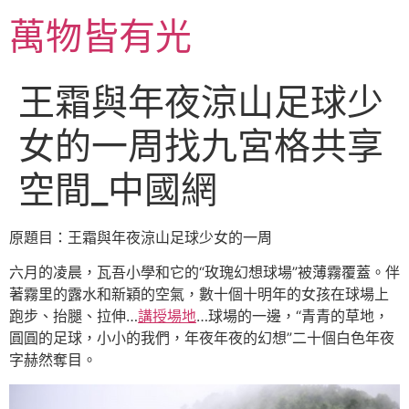
跳
萬物皆有光
至
主
要
王霜與年夜涼山足球少
內
容
女的一周找九宮格共享
空間_中國網
原題目：王霜與年夜涼山足球少女的一周
六月的凌晨，瓦吾小學和它的“玫瑰幻想球場”被薄霧覆蓋。伴
著霧里的露水和新穎的空氣，數十個十明年的女孩在球場上
跑步、抬腿、拉伸…
講授場地
…球場的一邊，“青青的草地，
圓圓的足球，小小的我們，年夜年夜的幻想”二十個白色年夜
字赫然奪目。