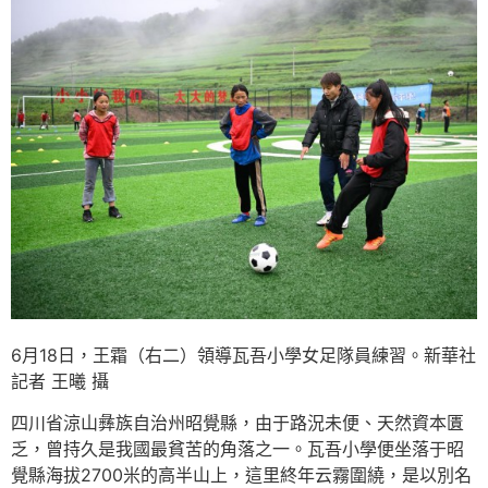
6月18日，王霜（右二）領導瓦吾小學女足隊員練習。新華社
記者 王曦 攝
四川省涼山彝族自治州昭覺縣，由于路況未便、天然資本匱
乏，曾持久是我國最貧苦的角落之一。瓦吾小學便坐落于昭
覺縣海拔2700米的高半山上，這里終年云霧圍繞，是以別名