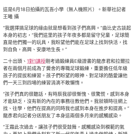
這是6月18日拍攝的瓦吾小學（無人機照片）。新華社記者
王曦 攝
“我選擇搞足球的緣由就是想看到孩子們高興。”曲比史古談起
本身的初志，“我們這里的孩子年夜多都是留守兒童，足球簡
直是他們獨一的玩具，我盼望他們能在足球上找到快活，找
到自負，高興、安康地生長。”
二十出頭、
1對1講授
剛考過鍛練員E級證書的龍彥君和拉爾拉
者在兩個月前成為了黌舍的專職足球鍛練，重要擔任低年級
孩子的提拔和練習。孩子們盼望的眼神、對足球的酷愛讓他
們一天三到四場的練習涓滴不敢懶惰。
“孩子們真的很聽話，有時辰我卻很慚愧、很驚慌，感到本身
才能缺乏，沒有新的內在的事務往教他們。我就頓時往網上
找、往學，他們在提高的同時我也感到本身在進步和提高。”
龍彥君向記者分送朋友了本身這兩個多月來的感觸感染。
“王霜此次過去，讓孩子們很受鼓舞，感觸感染到模範的氣