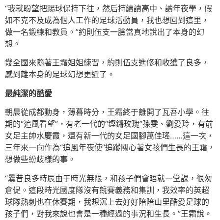
“我就盼望把踢球保持下往，然后持續讀高中、讀年夜學，假
如不克不及成為個人工作的足球活動員，我也想回到這里，
做一名鍛練和教員。”約則伍支一臉當真地說出了本身的幻
想。
幾全國來隨著王霜姐姐練習，約則伍支進修和收獲了良多，
感到離本身的足球幻想更近了。
最純潔的酷愛
朝晨從成都動身，薄暮時分，王霜終于離開了瓦吾小學。往
期的“追風看望”，有老一代的“鏗鏘玫瑰”孫雯、劉愛玲，有前
女足主帥水慶霞，還有新一代的女足國腳萬佳瑤……這一次，
三年來一向作為“追風年夜使”追蹤關心著女孩們生長的王霜，
想做些紛歧樣的事。
“曩昔良多時辰由于時光無限，和孩子們會晤就一堂課，很匆
倉促。這段時光國度隊沒有競賽義務和集訓，我效率的英超
球隊熱刺也在休賽期，我想沉上去好好陪陪山里酷愛足球的
孩子們，對我來說也會是一種經過的事況和生長。”王霜說。