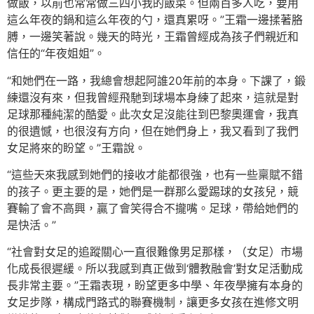
做飯，以前也常常做三四小我的飯菜。但兩百多人吃，要用
這么年夜的鍋和這么年夜的勺，還真累呀。”王霜一邊揉著胳
膊，一邊笑著說。幾天的時光，王霜曾經成為孩子們親近和
信任的“年夜姐姐”。
“和她們在一路，我總會想起阿誰20年前的本身。下課了，鍛
練還沒有來，但我曾經飛馳到球場本身練了起來，這就是對
足球那種純潔的酷愛。此次女足沒能往到巴黎奧運會，我真
的很遺憾，也很沒有方向，但在她們身上，我又看到了我們
女足將來的盼望。”王霜說。
“這些天來我感到她們的接收才能都很強，也有一些稟賦不錯
的孩子。更主要的是，她們是一群那么愛踢球的女孩兒，競
賽輸了會不高興，贏了會笑得合不攏嘴。足球，帶給她們的
是快活。”
“社會對女足的追蹤關心一直很難像男足那樣，（女足）市場
化成長很遲緩。所以我感到真正做到‘體教融會’對女足活動成
長非常主要。”王霜表現，盼望更多中學、年夜學擁有本身的
女足步隊，構成門路式的聯賽機制，讓更多女孩在進修文明