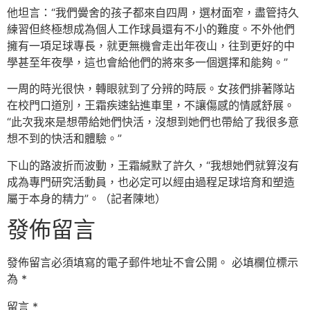
他坦言：“我們黌舍的孩子都來自四周，選材面窄，盡管持久
練習但終極想成為個人工作球員還有不小的難度。不外他們
擁有一項足球專長，就更無機會走出年夜山，往到更好的中
學甚至年夜學，這也會給他們的將來多一個選擇和能夠。”
一周的時光很快，轉眼就到了分辨的時辰。女孩們排著隊站
在校門口道別，王霜疾速鉆進車里，不讓傷感的情感舒展。
“此次我來是想帶給她們快活，沒想到她們也帶給了我很多意
想不到的快活和體驗。”
下山的路波折而波動，王霜緘默了許久，“我想她們就算沒有
成為專門研究活動員，也必定可以經由過程足球培育和塑造
屬于本身的精力”。（記者陳地）
發佈留言
發佈留言必須填寫的電子郵件地址不會公開。
必填欄位標示
為
*
留言
*