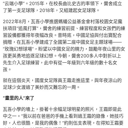
“云端小學”。2015年，在校長曲比史古的率領下，黌舍成立
了第一支足球隊，2018年，又組建起女足球隊。
2022年8月，瓦吾小學進選螞蟻公益基金會村落校園女足攙
扶項目“追風打算”，黌舍的練習前提、練習程度和女孩們的練
習設備都獲得年夜幅改良。昔時底，中國足協與付出寶配合
捐贈，在瓦吾小學建成了全國第二座中國女足主題球場——
“玫瑰幻想球場”，盼望以中國女足的精力，鼓勵年夜山里的女
孩更英勇地追逐足球幻想。今朝，黌舍200多人中對折以上
先生介入足球練習，此中有從一年級到六年級的數十名女
孩。
就在這個炎天，國度女足隊員王霜走進這里，與年夜涼山的
足球少女渡過了美妙而又難忘的一周。
“畫里的人”來了
瓦吾小學的墻上，掛著十余幅足球明星的照片，王霜即是此
中之一。“我以前在爸爸的手機上看到過王霜的錄像，她技巧
好，人也很酷，是我的偶像！”約則伍支表現，在得知王霜要