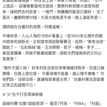
新疆遊客凝曉露。 她在信上說，帶家人來看「村超」，訂不
上旅店。 試著聯繫當地文旅局，豐樂村幹部滕大姐很快趕
來，接她們去村民家。 一進門，熱騰騰的飯菜已擺好。 住了
兩天，離開時想付錢，大哥大姐執意不收，臉上滿是笑意。
調研組在台盤村的見聞，同樣溫暖。
中場休息，人山人海的“村BA”看臺上，從1600多公裡外的蘇
州趕來的胡新光，正和當地球迷聊著賽況，這時，“美食派送”
開始了。 “五彩姊妹”飯、玉米粑粑、粽子、楊梅、李子……
被苗家孃孃、阿妹不斷塞給觀眾，胡新光們接過來的又何止
是美食！
“場外才感人呐！ 好多村民自發在停車場維持秩序、在道口做
嚮導、在路上撿垃圾。 守著球場不能看，誰心裡不癢癢？ 可
他們說，沒辦法呀，誰讓咱是東道主呢！ “台盤村黨支部副書
記李正彪感慨不已。
4.“火”在千行百業煥新機
超級村賽“拉動”超能經濟“。 截至7月底，「村BA」「村超」