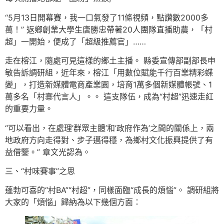
“5月13日開幕賽，我一口氣發了11條視頻，點讚數2000多
萬！” 返鄉創業大學生唐勝忠帶著20人團隊直播助農，「村
超」一開始，便成了「超級推薦官」……
走在榕江，隨處可見這樣的鄉土主播。 縣委宣傳部副部長申
敏告訴調研組，近年來，榕江「用數位賦能千行百業精彩蝶
變」，打造新媒體電商產業園，培育1萬多個新媒體帳號、1
萬多名「村寨代言人」。。 這支隊伍，成為“村超”迅速走紅
的重要力量。
“可以看出，在處理’群眾主體’和’政府作為’之間的關係上，兩
地政府方向走得對、步子邁得穩，為鄉村文化振興提供了有
益借鑒。” 章文光認為。
三、“村味賽事”之思
蓬勃可喜的“村BA”“村超”，同樣面臨“成長的煩惱”。 調研組將
大家的「煩惱」歸納為以下幾個方面：