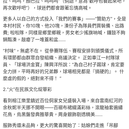
拉、呜呜，顏巴拉、呜呜呜”（侗語，意為“歡呼包養起來吧，
再次歡呼吧”），球迷們都會跟著忘情高喊。
更多人以自己的方式投入「我們的賽事」——“贊助方”，全是
本村村民，你10塊、他20塊，湊份子為隊員們買裝備、出路
費; 啦啦隊，同樣是鄉里鄉親，男女老少搖旗呐喊，鑼鼓不夠
鍋瓢湊，敲瘪了一堆蓋和盆……
“村味”，無處不在。 從參賽隊伍、賽程安排到頒獎儀式，所
有環節都由群眾自發組織、商議決定。 正如車江一村隊球
員、「球場洪金寶」陳興洋所說：“為自己村子踢球，肯定要
全力拼，平時再好的兄弟夥，球場相見都是『搞硬的』。 什
麼虛的假的，絕對來不得！ ”
2.“火”在民族文化綻華彩
看到榕江樂里鎮近百位侗家女兒盛裝入場，來自雲南紅河的
余秋妮半天挪不開眼——百褶布裙綴滿彩絲，滾龍袖套遍繡
花鳥，烏黑盤發典雅華貴，周身銀飾剔透精美……
服飾秀還未品夠，更大的驚喜開始了：姑娘們走進「吊腳