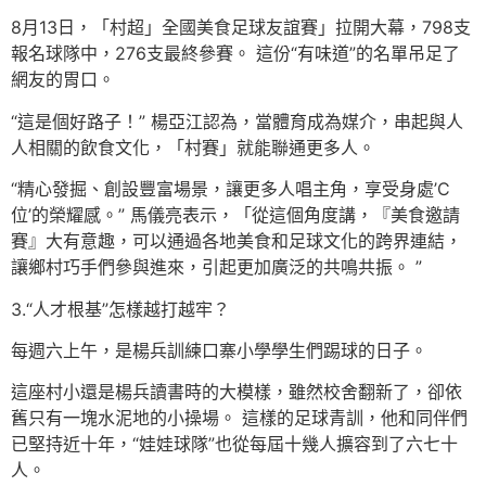
8月13日，「村超」全國美食足球友誼賽」拉開大幕，798支
報名球隊中，276支最終參賽。 這份“有味道”的名單吊足了
網友的胃口。
“這是個好路子！” 楊亞江認為，當體育成為媒介，串起與人
人相關的飲食文化，「村賽」就能聯通更多人。
“精心發掘、創設豐富場景，讓更多人唱主角，享受身處’C
位’的榮耀感。” 馬儀亮表示，「從這個角度講，『美食邀請
賽』大有意趣，可以通過各地美食和足球文化的跨界連結，
讓鄉村巧手們參與進來，引起更加廣泛的共鳴共振。 ”
3.“人才根基”怎樣越打越牢？
每週六上午，是楊兵訓練口寨小學學生們踢球的日子。
這座村小還是楊兵讀書時的大模樣，雖然校舍翻新了，卻依
舊只有一塊水泥地的小操場。 這樣的足球青訓，他和同伴們
已堅持近十年，“娃娃球隊”也從每屆十幾人擴容到了六七十
人。