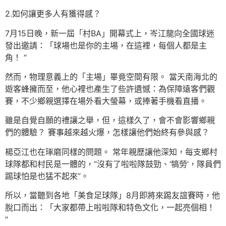
2.如何讓更多人有獲得感？
7月15日晚，新一屆「村BA」開幕式上，岑江龍向全國球迷
發出邀請：「球場也是你的主場，在這裡，每個人都是主
角！ ”
然而，物理意義上的「主場」畢竟空間有限。 當天南海北的
遊客蜂擁而至，他心裡也產生了些許遺憾：為保障遠客們觀
賽，不少鄉親選擇在場外看大螢幕，或捧著手機看直播。
雖是自覺自願的禮讓之舉，但，這樣久了，會不會影響鄉親
們的體驗？ 賽事越來越火爆，怎樣讓他們始終有參與感？
楊亞江也在琢磨同樣的問題。 常年親歷讓他深知，每支鄉村
球隊都和村民是一體的，“沒有了啦啦隊鼓勁、’犒勞’，隊員們
踢球怕是也猛不起來”。
所以，當聽到各地「美食足球隊」8月即將來踢友誼賽時，他
脫口而出：「大家都帶上啦啦隊和特色文化，一起亮個相！
”