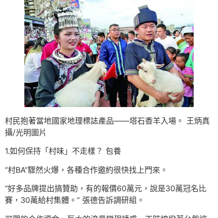
村民抱著當地國家地理標誌產品——塔石香羊入場。 王炳真
攝/光明圖片
1.如何保持「村味」不走樣？ 包養
“村BA”驟然火爆，各種合作邀約很快找上門來。
“好多品牌提出搞贊助，有的報價60萬元，說是30萬冠名比
賽，30萬給村集體。” 張德告訴調研組。