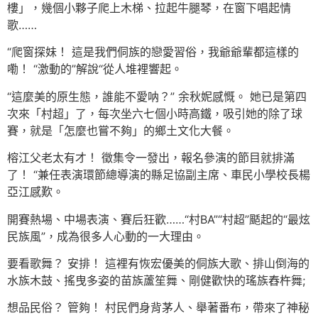
樓」，幾個小夥子爬上木梯、拉起牛腿琴，在窗下唱起情
歌……
“爬窗探妹！ 這是我們侗族的戀愛習俗，我爺爺輩都這樣的
嘞！ “激動的”解說“從人堆裡響起。
“這麼美的原生態，誰能不愛呐？” 余秋妮感慨。 她已是第四
次來「村超」了，每次坐六七個小時高鐵，吸引她的除了球
賽，就是「怎麼也嘗不夠」的鄉土文化大餐。
榕江父老太有才！ 徵集令一發出，報名參演的節目就排滿
了！ “兼任表演環節總導演的縣足協副主席、車民小學校長楊
亞江感歎。
開賽熱場、中場表演、賽后狂歡……“村BA”“村超”颳起的“最炫
民族風”，成為很多人心動的一大理由。
要看歌舞？ 安排！ 這裡有恢宏優美的侗族大歌、排山倒海的
水族木鼓、搖曳多姿的苗族蘆笙舞、剛健歡快的瑤族舂杵舞;
想品民俗？ 管夠！ 村民們身背茅人、舉著番布，帶來了神秘