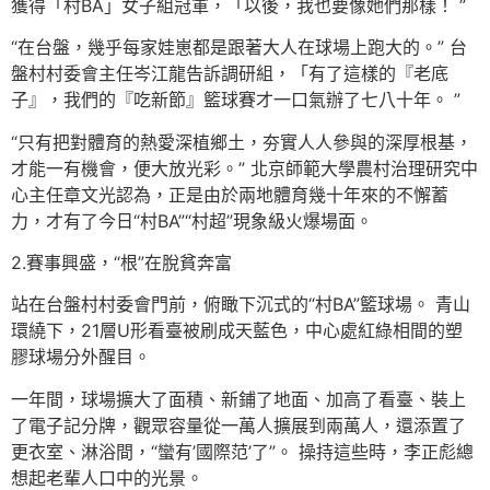
獲得「村BA」女子組冠軍，「以後，我也要像她們那樣！ ”
“在台盤，幾乎每家娃崽都是跟著大人在球場上跑大的。” 台
盤村村委會主任岑江龍告訴調研組，「有了這樣的『老底
子』，我們的『吃新節』籃球賽才一口氣辦了七八十年。 ”
“只有把對體育的熱愛深植鄉土，夯實人人參與的深厚根基，
才能一有機會，便大放光彩。” 北京師範大學農村治理研究中
心主任章文光認為，正是由於兩地體育幾十年來的不懈蓄
力，才有了今日“村BA”“村超”現象級火爆場面。
2.賽事興盛，“根”在脫貧奔富
站在台盤村村委會門前，俯瞰下沉式的“村BA”籃球場。 青山
環繞下，21層U形看臺被刷成天藍色，中心處紅綠相間的塑
膠球場分外醒目。
一年間，球場擴大了面積、新鋪了地面、加高了看臺、裝上
了電子記分牌，觀眾容量從一萬人擴展到兩萬人，還添置了
更衣室、淋浴間，“蠻有’國際范’了”。 操持這些時，李正彪總
想起老輩人口中的光景。