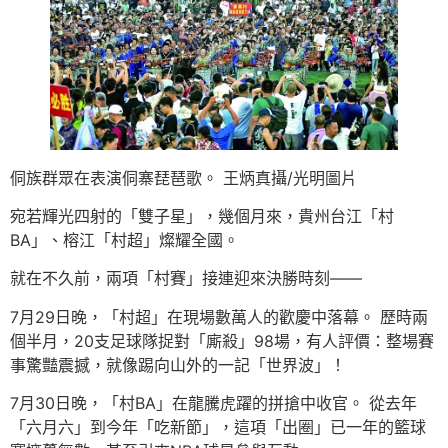
侗族群眾在表演侗寨琵琶歌。 王炳真攝/光明圖片
宛若輝光四射的「雙子星」，幾個月來，貴州台江「村
BA」、榕江「村超」燦耀全國。
就在不久前，兩項「村賽」接連迎來決勝時刻——
7月29日晚，「村超」在現場數萬人的歡慶中落幕。 歷時兩
個半月，20支足球隊捉對「廝殺」98場，有人評價：整場賽
事驚豔震撼，就像踢向山外的一記「世界波」！
7月30日晚，「村BA」在龍騰虎躍的拼搶中收官。 從去年
「六月六」到今年「吃新節」，這項「出圈」已一年的籃球