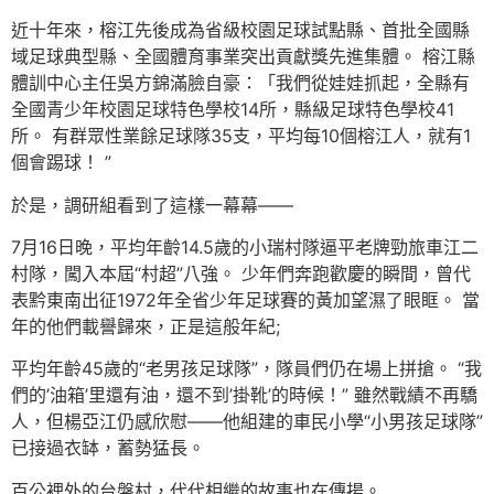
近十年來，榕江先後成為省級校園足球試點縣、首批全國縣
域足球典型縣、全國體育事業突出貢獻獎先進集體。 榕江縣
體訓中心主任吳方錦滿臉自豪：「我們從娃娃抓起，全縣有
全國青少年校園足球特色學校14所，縣級足球特色學校41
所。 有群眾性業餘足球隊35支，平均每10個榕江人，就有1
個會踢球！ ”
於是，調研組看到了這樣一幕幕——
7月16日晚，平均年齡14.5歲的小瑞村隊逼平老牌勁旅車江二
村隊，闖入本屆“村超”八強。 少年們奔跑歡慶的瞬間，曾代
表黔東南出征1972年全省少年足球賽的黃加望濕了眼眶。 當
年的他們載譽歸來，正是這般年紀;
平均年齡45歲的“老男孩足球隊”，隊員們仍在場上拼搶。 “我
們的’油箱’里還有油，還不到’掛靴’的時候！” 雖然戰績不再驕
人，但楊亞江仍感欣慰——他組建的車民小學“小男孩足球隊”
已接過衣缽，蓄勢猛長。
百公裡外的台盤村，代代相繼的故事也在傳揚。