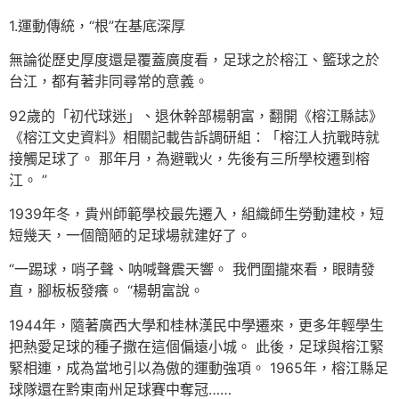
1.運動傳統，“根”在基底深厚
無論從歷史厚度還是覆蓋廣度看，足球之於榕江、籃球之於
台江，都有著非同尋常的意義。
92歲的「初代球迷」、退休幹部楊朝富，翻開《榕江縣誌》
《榕江文史資料》相關記載告訴調研組：「榕江人抗戰時就
接觸足球了。 那年月，為避戰火，先後有三所學校遷到榕
江。 ”
1939年冬，貴州師範學校最先遷入，組織師生勞動建校，短
短幾天，一個簡陋的足球場就建好了。
“一踢球，哨子聲、呐喊聲震天響。 我們圍攏來看，眼睛發
直，腳板板發癢。 “楊朝富說。
1944年，隨著廣西大學和桂林漢民中學遷來，更多年輕學生
把熱愛足球的種子撒在這個偏遠小城。 此後，足球與榕江緊
緊相連，成為當地引以為傲的運動強項。 1965年，榕江縣足
球隊還在黔東南州足球賽中奪冠……