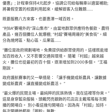
優惠」; 計程車保持4元起步，協調公司給每輛車以適當補助;
將暑假空置的校園利用起來，緩解遊客入住難題……
既要服務八方來客，也要惠澤一域百姓。
“村BA”賽場外的“深山集市”，由當地群眾供應特色餐飲、農特
產品，幾百個攤位人氣爆棚; “村超”賽場周邊的“美食街”，細
分為燒烤區、點心區、瓜果區……
“攤位是政府規劃場地，免費提供給群眾使用的，這樣既能增
加百姓收入，又不影響交通與環境。 隨著『村超』越來越
火，攤位也從最初的百十個，逐漸增加到2000多個。 “王福
剛說。
政府護航賽事的又一舉措是：「讓手機變成新農具、讓數據
變成新農資、讓直播變成新農活。 ”
“最火爆的民間主場，最純粹的民族熱情，我在這裡等你來。”
這是身穿藍染服裝、頭戴閃亮銀飾的花店店主戴瑤瑤每次開
播的開場白。 別小看這幾句開場白，因為有「村超」加持，
每次開播她都能「圈粉」無數;