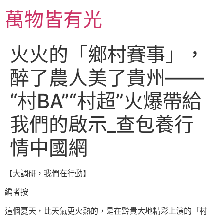
跳
萬物皆有光
至
主
要
火火的「鄉村賽事」，
內
容
醉了農人美了貴州——
“村BA”“村超”火爆帶給
我們的啟示_查包養行
情中國網
【大調研，我們在行動】
編者按
這個夏天，比天氣更火熱的，是在黔貴大地精彩上演的「村