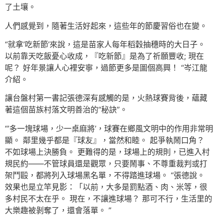
了土壤。
人們感覺到，隨著生活好起來，這些年的節慶習俗也在變。
“就拿’吃新節’來說，這是苗家人每年稻穀抽穗時的大日子。
以前靠天吃飯憂心收成，『吃新節』是為了祈願豐收; 現在
呢？ 好年景讓人心裡安寧，過節更多是圖個高興！ “岑江龍
介紹。
讓台盤村第一書記張德深有感觸的是，火熱球賽背後，蘊藏
著這個苗族村落文明善治的“秘訣”。
“’多一塊球場，少一桌麻將’，球賽在鄉風文明中的作用非常明
顯。 鄰里幾乎都是『球友』，當然和睦。 起爭執鬧口角？
不如球場上決勝負。 更難得的是，球場上的規則，已進入村
規民約——不管球員還是觀眾，只要鬧事、不尊重裁判或打
架鬥毆，都將列入球場黑名單，不得踏進球場。 “張德說。
效果也是立竿見影：「以前，大多是罰點酒、肉、米等，很
多村民不太在乎。 現在，不讓進球場？ 那可不行，生活里的
大樂趣被剝奪了，還會落單。 ”