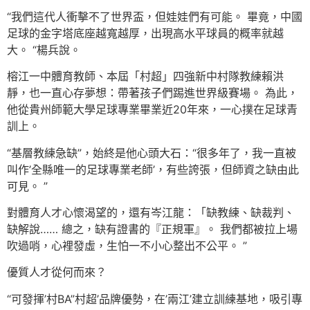
“我們這代人衝擊不了世界盃，但娃娃們有可能。 畢竟，中國
足球的金字塔底座越寬越厚，出現高水平球員的概率就越
大。 “楊兵說。
榕江一中體育教師、本屆「村超」四強新中村隊教練賴洪
靜，也一直心存夢想：帶著孩子們踢進世界級賽場。 為此，
他從貴州師範大學足球專業畢業近20年來，一心撲在足球青
訓上。
“基層教練急缺”，始終是他心頭大石：“很多年了，我一直被
叫作’全縣唯一的足球專業老師’，有些誇張，但師資之缺由此
可見。 ”
對體育人才心懷渴望的，還有岑江龍：「缺教練、缺裁判、
缺解說…… 總之，缺有證書的『正規軍』。 我們都被拉上場
吹過哨，心裡發虛，生怕一不小心整出不公平。 ”
優質人才從何而來？
“可發揮’村BA”村超’品牌優勢，在’兩江’建立訓練基地，吸引專