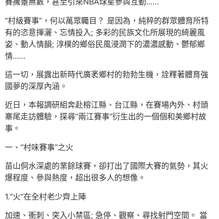
賽擁躉無數，甚至引來NBA球星參與互動……
“村級賽事”，何以萬眾矚目？ 是因為，純粹的群眾體育所特
有的恣意揮灑、忘情投入; 多彩的民族文化所展現的綺麗風
姿、動人情韻; 淳樸的鄉俗民風浸潤下的濃濃感動、鬱郁鄉
情……
這一切，展露出新時代廣袤鄉村的勃勃生機，詮釋著體育強
國夢的深厚內涵。
近日，本報調研組奔赴榕江縣、台江縣，在賽場內外、村頭
寨尾走訪體驗，探尋“兩江賽事”衍生出的一個個和美鄉村故
事。
一、“村味賽事”之火
苗山侗水深處的業餘球賽，卻打出了國際大賽的氣勢，其火
爆程度、參與熱度，超出很多人的想像。
1.“火”在全村老少齊上陣
加速、衝刺、突入小禁區; 急停、觀察、尋找射門空間。 當