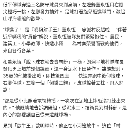
低平傳球穿過三名防守球員來到身前，左邊鋒董永恆用右腳
尖輕巧一挑，左腳發力抽射。 足球打著旋兒砸進球門，激起
山呼海嘯般的歡聲。
“球進了！ 是『卷粉射手王』董永恆！ 忠誠村反超啦！ “伴著
近乎嘶吼的”貴普“解說，董永恆被隊友們緊緊抱住。 農民、
建築工、小學教師、快遞小哥…… 為村寨榮譽而戰的他們，
來自各行各業。
和董永恆「脫下球衣就去賣卷粉」一樣，朗洞平地村隊隊長
吳化勇上場前幾個鐘頭，還一身泥水下田勞作。 誰能想到，
35歲的他披掛出戰，即技驚四座——快速奔跑中後仰接球，
右腳停球，左腳一個「倒掛金鉤」，皮球擦著立柱、飛入網
窩！
“都是從小比照著電視轉播，一次次在泥地上摔砸滾打練出來
的。” 他靦腆地告訴調研組，從泥水工、技術員到村幹部，是
內心的熱愛讓自己從未遠離球場。
見到「歐牛王」歐明輝時，他正在小河邊放牛。 這位「村