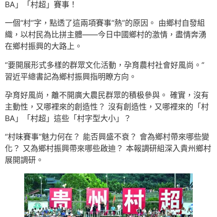
BA」「村超」賽事！
一個“村”字，點透了這兩項賽事“熱”的原因。 由鄉村自發組
織，以村民為比拼主體——今日中國鄉村的激情，盡情奔湧
在鄉村振興的大路上。
“要開展形式多樣的群眾文化活動，孕育農村社會好風尚。”
習近平總書記為鄉村振興指明瞭方向。
孕育好風尚，離不開廣大農民群眾的積极參與。 確實，沒有
主動性，又哪裡來的創造性？ 沒有創造性，又哪裡來的「村
BA」「村超」這些「村字型大小」？
“村味賽事”魅力何在？ 能否興盛不衰？ 會為鄉村帶來哪些變
化？ 又為鄉村振興帶來哪些啟迪？ 本報調研組深入貴州鄉村
展開調研。