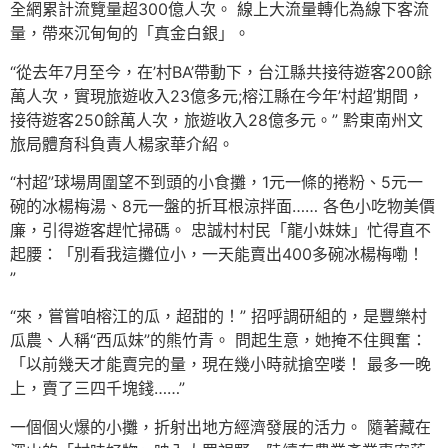
全網累計流覽量超300億人次。 線上大流量轉化為線下客流
量，帶來沉甸甸的「真金白銀」。
“從去年7月至今，在’村BA’帶動下，台江縣共接待遊客200餘
萬人次，實現旅遊收入23億多元;榕江縣在今年’村超’期間，
接待遊客250餘萬人次，旅遊收入28億多元。” 黔東南州文
旅局體育科負責人楊家華介紹。
“村超”球場周圍望不到頭的小食攤，1元一條的捲粉、5元一
碗的冰楊梅湯、8元一盤的折耳根涼拌面…… 各色小吃物美價
廉，引得遊客趕忙掃碼。 忠誠村村民「龍小妹妹」忙得直不
起腰：「別看我這攤位小，一天能賣出400多碗冰楊梅嘞！
”
“來，嘗嘗咱榕江的瓜，超甜的！” 招呼調研組的，是豐樂村
瓜農、人稱“西瓜妹”的熊竹青。 問起生意，她掩不住興奮：
「以前幾天才能賣完的量，現在幾小時就搶空喽！ 最多一晚
上，賣了三四千塊錢……”
一個個火爆的小攤，折射出地方經濟發展的活力。 隨著藏在