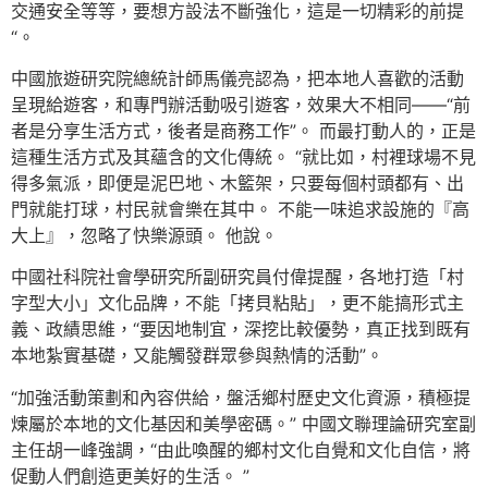
交通安全等等，要想方設法不斷強化，這是一切精彩的前提
“。
中國旅遊研究院總統計師馬儀亮認為，把本地人喜歡的活動
呈現給遊客，和專門辦活動吸引遊客，效果大不相同——“前
者是分享生活方式，後者是商務工作”。 而最打動人的，正是
這種生活方式及其蘊含的文化傳統。 “就比如，村裡球場不見
得多氣派，即便是泥巴地、木籃架，只要每個村頭都有、出
門就能打球，村民就會樂在其中。 不能一味追求設施的『高
大上』，忽略了快樂源頭。 他說。
中國社科院社會學研究所副研究員付偉提醒，各地打造「村
字型大小」文化品牌，不能「拷貝粘貼」，更不能搞形式主
義、政績思維，“要因地制宜，深挖比較優勢，真正找到既有
本地紮實基礎，又能觸發群眾參與熱情的活動”。
“加強活動策劃和內容供給，盤活鄉村歷史文化資源，積極提
煉屬於本地的文化基因和美學密碼。” 中國文聯理論研究室副
主任胡一峰強調，“由此喚醒的鄉村文化自覺和文化自信，將
促動人們創造更美好的生活。 ”