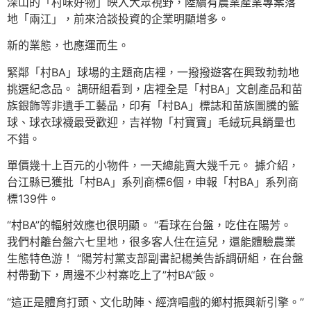
深山的「村味好物」映入大眾視野，陸續有農業產業專案落
地「兩江」，前來洽談投資的企業明顯增多。
新的業態，也應運而生。
緊鄰「村BA」球場的主題商店裡，一撥撥遊客在興致勃勃地
挑選紀念品。 調研組看到，店裡全是「村BA」文創產品和苗
族銀飾等非遺手工藝品，印有「村BA」標誌和苗族圖騰的籃
球、球衣球襪最受歡迎，吉祥物「村寶寶」毛絨玩具銷量也
不錯。
單價幾十上百元的小物件，一天總能賣大幾千元。 據介紹，
台江縣已獲批「村BA」系列商標6個，申報「村BA」系列商
標139件。
“村BA”的輻射效應也很明顯。 “看球在台盤，吃住在陽芳。
我們村離台盤六七里地，很多客人住在這兒，還能體驗農業
生態特色游！ “陽芳村黨支部副書記楊美告訴調研組，在台盤
村帶動下，周邊不少村寨吃上了”村BA“飯。
“這正是體育打頭、文化助陣、經濟唱戲的鄉村振興新引擎。”