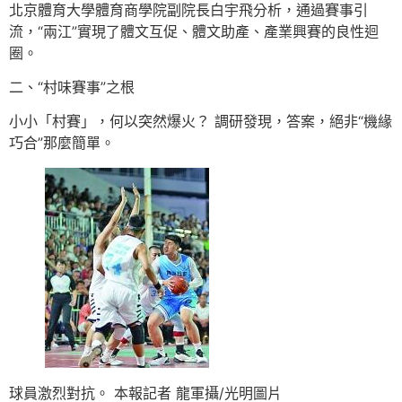
北京體育大學體育商學院副院長白宇飛分析，通過賽事引
流，“兩江”實現了體文互促、體文助產、產業興賽的良性迴
圈。
二、“村味賽事”之根
小小「村賽」，何以突然爆火？ 調研發現，答案，絕非“機緣
巧合”那麼簡單。
球員激烈對抗。 本報記者 龍軍攝/光明圖片