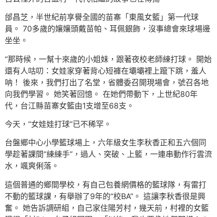
邰昌芝，半世紀前享譽全國的苗寨「東風女籃」第一代球
員。 70多歲的孃孃頭戴苗帕、耳佩銀飾，沒事總會來球場邊
坐坐。
“那時候，一幫十來歲的小姐妹，跟著夜校老師練打球。 開始
還有人咕叨：女娃家穿著背心短褲在壩壩裡上躥下跳，羞人
呐！ 後來，我們打出了名堂，省體委召開現場會，號召各地
向我們學習。 她笑著回憶。 在她們帶動下，上世紀80年
代，台江縣苗寨女籃由1支增至68支。
今天，“女娃娃打球”已不稀罕。
台盤鄉中心小學籃球場上，六年級女生李秋香正和五六個同
學趁著課間“練練手”，過人、突破、上籃，一連串動作行雲流
水，颯爽俐落。
這個普通的鄉間學校，有自己包養網價格的籃球隊，有雷打
不動的籃球課，有舉辦了9年的“校BA”。 這讓李秋香很是興
奮。 她告訴調研組，自己家住陽芳村，幾天前，村裡的女籃