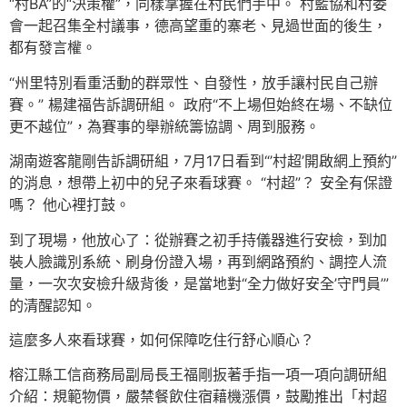
“村BA”的“決策權”，同樣掌握在村民們手中。 村籃協和村委
會一起召集全村議事，德高望重的寨老、見過世面的後生，
都有發言權。
“州里特別看重活動的群眾性、自發性，放手讓村民自己辦
賽。” 楊建福告訴調研組。 政府“不上場但始終在場、不缺位
更不越位”，為賽事的舉辦統籌協調、周到服務。
湖南遊客龍剛告訴調研組，7月17日看到“’村超’開啟網上預約”
的消息，想帶上初中的兒子來看球賽。 “村超”？ 安全有保證
嗎？ 他心裡打鼓。
到了現場，他放心了：從辦賽之初手持儀器進行安檢，到加
裝人臉識別系統、刷身份證入場，再到網路預約、調控人流
量，一次次安檢升級背後，是當地對“全力做好安全’守門員’”
的清醒認知。
這麼多人來看球賽，如何保障吃住行舒心順心？
榕江縣工信商務局副局長王福剛扳著手指一項一項向調研組
介紹：規範物價，嚴禁餐飲住宿藉機漲價，鼓勵推出「村超