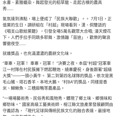
水書、素雅蠟染，舞起發光的稻草龍、走起古樸的農具
秀……
氣氛達到沸點，場上便成了「民族大聯歡」。。 7月1日，正
值黨的生日，調研組在「村超」現場看到，漢、侗雙語的
《唱支山歌給黨聽》，引發全場5萬名觀眾大合唱; 漫天煙花
下，人們手拉手同跳多耶舞、激情蹦「苗迪」，歡樂的聲浪
響徹夜空……
就連獎品，也充滿濃濃的農耕文化味。
“車寨，冠軍！ 車寨，冠軍！ “決賽之夜，本屆”村超“冠軍車
江一村隊在村民簇擁下燃起鞭炮、繞寨慶祝，身後跟著”超級
大獎“——一頭小黃牛。 第二到第四名球隊的獎品，依次是黑
毛山豬、塔石香羊、本地大鵝。 “村BA”的獎品，同樣是香
米、鱘鰍魚、三穗麻鴨等農產品。
“一場場藝術秀、民俗秀和風物秀，體現了鄉土味、鄉情味和
鄉愁味。” 國家高級工藝美術師、榕江縣文旅產業發展顧問由
守義認為，「現代足球與傳統民族文化的融合表達，最接地