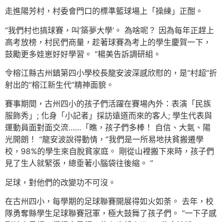
走進陽芳村，村委會門口的標準籃球場上「操練」正酣。
“我們村也搞球賽，叫’築夢大學’。 為啥呢？ 因為每年正趕上
高考放榜，村民們商量，趁著球賽為考上的學生慶賀一下，
鼓勵更多娃崽好好學習。 “楊美告訴調研組。
令榕江縣古州鎮第四小學校長龍安波深感欣慰的，是“村超”折
射出的“榕江新生代”精神面貌。
賽事期間，古州四小的孩子們活躍在賽場內外：表演「民族
服飾秀」; 化身「小記者」採訪遠道而來的客人; 學生代表與
運動員面對面交流……「瞧，孩子們多棒！ 自信、大氣、陽
光開朗！ “龍安波說得動情，”我們是一所易地扶貧搬遷學
校，98%的學生來自脫貧家庭。 剛從山裡搬下來時，孩子們
見了生人就緊張，總垂著小腦袋往後縮。 ”
足球，對他們的改變功不可沒。
在古州四小，每學期的足球聯賽開展得如火如荼。 去年，校
隊勇奪縣學生足球聯賽冠軍，極大鼓舞了孩子們。 “一下子感