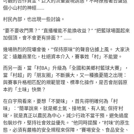
可觀的合作資金、巨大的流量變現誘惑，不時撩撥著台盤這
個小山村的神經……
村民內部，也出現一些討論。
“要不要收門票？” “直播權能不能換收益？” “把籃球場圍起來
加個頂，會不會更有排面？” ……
幾場熱烈的院壩會後，“’保持原味’”的聲音佔據上風。 大家決
定：遠離商業化，杜絕資本介入，賽事姓「村」不能變。
而另一面，當「村BA」升級為「全國和美鄉村籃球大賽」，
當「村超」的「朋友圈」不斷擴大，又一種擔憂隨之出現：
與賽事升格相匹配的規範管理、標準化操作，是否會削弱原
本的「土味」快樂？
在白宇飛看來，要想「不變味」，首先得明確何為「村
味」：“簡單說來，就是鄉土氣、接地氣、有人氣; 保持’村
味’，就是真正以農民為中心，減少行政不當干預，避免過度
包裝炒作，堅持社會效益優先。 “他同時提醒，”村味“的原生
態，必須有嚴格的安全規程來保障，”賽場安全、食品安全、