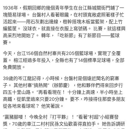
1936年，假期回鄉的幾個青年學生在台江縣城關街門鋪了一
塊簡易球場。 台盤村人看著眼饞，在村頭寬敞處照著樣子忙
活起來——用石灰劃出邊線，樹幹搭塊木板當籃架，配上竹
編籃筐。 沒球衣，就直接在衣服上寫號碼。 比賽，就這樣興
高采烈地開始了。 轉年，「吃新節」有了新節目——籃球
賽。
今天，台江156個自然村寨共有205個籃球場，實現了全覆
蓋。 榕江經過多年投入，全縣也有了14個標準足球場，全部
免費開放。
39歲的岑江龍記得，小時候，台盤村是個遠近聞名的窮寨
子。 其他村寨“搞熱鬧”（辦節慶），他和夥伴們得來回步行
四五十里山路。 “再看看現在！ 十分鐘上高速，半小時坐上
高鐵，從凱里過來只要20分鐘。 要不，咋接得住那麼多朋友
從各地來看球呢？ 他笑著說。
“贏豬腳喽！ 今晚全村『打平夥』！ “看著”村超“小組賽發
獎，70歲的車江二村村民孫文仙歡喜得直拍手。 她告訴調研