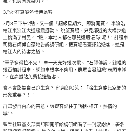
氣，也最有感染力。 ”
3.“火”在真誠熱情待遠客
7月8日下午2點，又一個「超級星期六」即將開賽。 車流沿
榕江東濱江大道緩緩挪動。 眺望賽場，只見鄰近的大橋步道
上擠滿了村民。 “瞧，本地人都在那兒遠遠’看球’呢！” 計程車
司機石師傅自豪地告訴調研組，把賽場看臺讓給遊客，這是
榕江人的待客之道。
“單子多得拉不完！ 車一天充好幾次電。 “石師傅說，縣裡的
幾百輛計程車、網約車根本不夠用，群眾自發組織”志願車隊
“，在高鐵站免費接送遊客。
會不會影響自己跑生意？ 他爽朗地笑：「啥生意能比家鄉的
形象重要？！ ”
群眾發自內心的善意，讓遊客記住了“甜甜榕江，熱情的
城”。
豐樂社區黨支部書記陳開華給調研組看了一封感謝信，署名