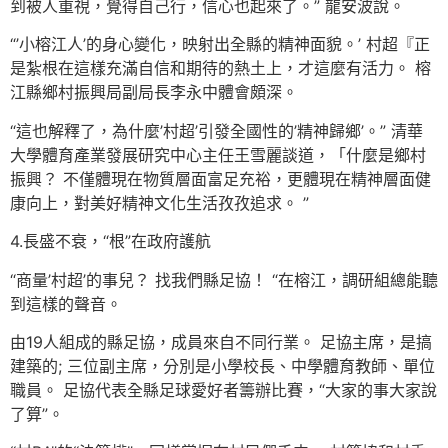
到被人重視，覺得自己行，信心也起來了。” 龍安波說。
“’小榕江人’的身心變化，映射出全縣的精神面貌。’ 村超『正
是紮根在這樣充滿自信和期待的熱土上，才這麼有活力。 榕
江縣鄉村振興局副局長李永中體會頗深。
“這也解釋了，為什麼’村超’引發全國性的’精神歸鄉’。” 清華
大學體育產業發展研究中心主任王雪麗談道，「什麼是鄉村
振興？ 不僅體現在物質層面富足充裕，更體現在精神層面健
康向上，對美好精神文化生活孜孜追求。 ”
4.長盛不衰，“根”在政府護航
“商量’村超’的事兒？ 找我們縣足協！ “在榕江，調研組總能聽
到這樣的聲音。
由19人組成的縣足協，成員來自不同行業。 足協主席，是搞
建築的; 三位副主席，分別是小學校長、中學體育教師、單位
職員。 足協代表全縣足球愛好者籌辦比賽，“大家的事大家說
了算”。