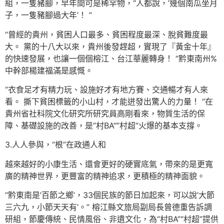
組，一隻豬腳，早年間可是稀罕物，“人都說，’幾個南瓜坐月
子，一隻豬腳過大年’！ ”
“曾經的貴州，貧困人口最多、貧困程度最深、脫貧難度最
大。 黨的十八大以來，貴州後發趕超，實現了『黃金十年』
的快速發展，也讓一個個榕江、台江華麗轉身！ “黔東南州%
中幹部楊建福滿是感慨。
“衣食足才有精力玩、設施好才有地方賽、交通暢才有人來
看。 撕下貧困標籤的小山村，才能迸發出驚人的力量！ “在
貴州省社科院文化研究所研究員高剛看來，物質生活的保
障、基礎設施的改善，是”村BA“”村超“火爆的基本支撐。
3.人人參與，“根”在政通人和
越來越好的小康生活、還會更好的硬實底氣，帶來的是更寬
廣的精神世界，更豐富的精神追求，更積極的精神面貌。
“黔東南是’百節之鄉’，33個民族的節日加起來，可以說’大節
三六九，小節天天有’。” 榕江縣文旅局副局長曾德重告訴調
研組，節慶傳統、民情風俗、非遺文化，為“村BA”“村超”提供