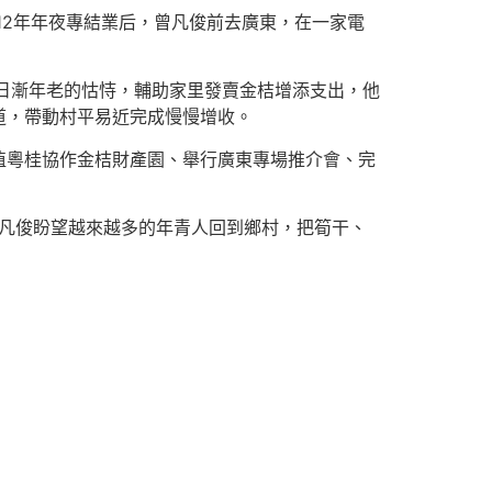
012年年夜專結業后，曾凡俊前去廣東，在一家電
同日漸年老的怙恃，輔助家里發賣金桔增添支出，他
道，帶動村平易近完成慢慢增收。
植粵桂協作金桔財產園、舉行廣東專場推介會、完
曾凡俊盼望越來越多的年青人回到鄉村，把筍干、