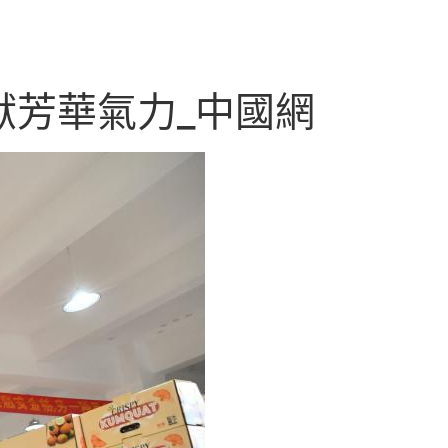
獻芳華氣力_中國網