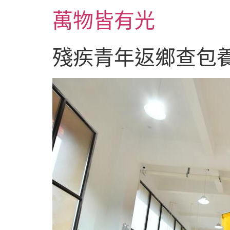
跳
萬物皆有光
至
主
要
殘疾青年返鄉查包養
內
容