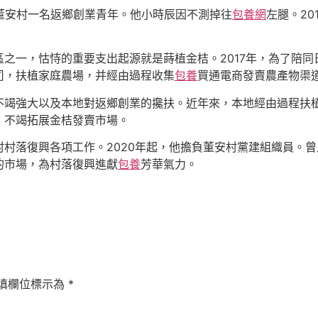
董安村一名返鄉創業青年。他小時辰因不測掉往
包養網
左腿。2
區之一，怙恃的重要支出起源就是蒔植金桔。2017年，為了陪
司，扶植家庭農場，并經由過程收集
包養
買通電商發賣農產物渠
不竭強大以及本地對返鄉創業的攙扶。近年來，本地經由過程扶
，不竭拓展金桔發賣市場。
村村落復興各項工作。2020年起，他擔負董安村黨建組織員。
的市場，為村落復興進獻
包養
芳華氣力。
填欄位標示為
*