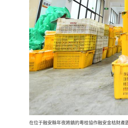
在位于融安縣年夜將鎮的粵桂協作融安金桔財產園