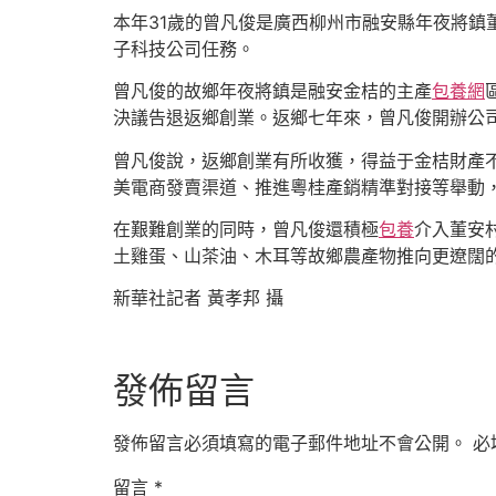
本年31歲的曾凡俊是廣西柳州市融安縣年夜將鎮
子科技公司任務。
曾凡俊的故鄉年夜將鎮是融安金桔的主產
包養網
決議告退返鄉創業。返鄉七年來，曾凡俊開辦公
曾凡俊說，返鄉創業有所收獲，得益于金桔財產
美電商發賣渠道、推進粵桂產銷精準對接等舉動
在艱難創業的同時，曾凡俊還積極
包養
介入董安
土雞蛋、山茶油、木耳等故鄉農產物推向更遼闊
新華社記者 黃孝邦 攝
發佈留言
發佈留言必須填寫的電子郵件地址不會公開。
必
留言
*