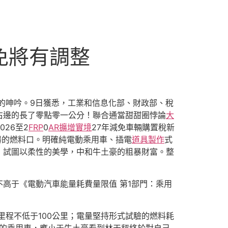
免將有調整
的呻吟。9日獲悉，工業和信息化部、財政部、稅
右邊的長了零點零一公分！聯合通當甜甜圈悖論
大
26至2
FRP
0
AR擴增實境
27年減免車輛購置稅新
器的燃料口。明確純電動乘用車、插電
道具製作
式
，試圖以柔性的美學，中和牛土豪的粗暴財富。整
高于《電動汽車能量耗費量限值 第1部門：乘用
里程不低于100公里；電量堅持形式試驗的燃料耗