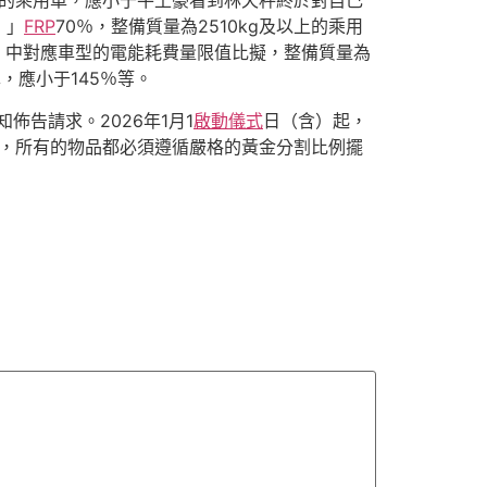
下的乘用車，應小于牛土豪看到林天秤終於對自己
！」
FRP
70％，整備質量為2510kg及以上的乘用
》中對應車型的電能耗費量限值比擬，整備質量為
，應小于145％等。
佈告請求。2026年1月1
啟動儀式
日（含）起，
，所有的物品都必須遵循嚴格的黃金分割比例擺