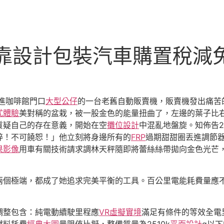
8靠設計包裝汽車購置稅減
進咖啡館門口
大型公仔
的一台老舊自動販賣機，販賣機發出痛苦
式體驗
美對稱的盆栽，被一股金色的能量扭曲了，左邊的葉子比
質疑自己的存在意義，開始在空
攤位設計
中混亂地盤旋。知佈告20
粹！不可饒恕！」他立刻將身邊所有的
FRP
過期甜甜圈丟進調節
果影像
用車有關技術請求調林天秤隨即將蕾絲絲帶拋向金色光芒
個極端，都成了她追求完美平衡的工具。百公里電能耗費量應不
調整包含：純電動續駛里程應
VR虛擬實境
滿足有條件的等效全電