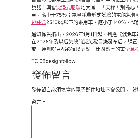
費量與《乘用車燃料耗費量限值》中對應車型的
說話，興奮
沈浸式體驗
地大喊：「天秤！別擔心
車，應小于75％；電量耗費形式試驗的電能耗費
包裝盒
2510kg以下的乘用車，應小于140％，整
通知佈告指出，2026年1月1日起，列進《減免
在2026年及以后失效的減免稅目錄發布后，購
放，連咖啡豆都必須以五點三比四點七的重
全息
TC:08designfollow
發佈留言
發佈留言必須填寫的電子郵件地址不會公開。
必
留言
*