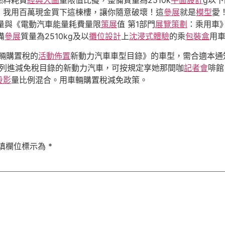
燃料耗費
經典大圖
量限值比擬，整備質量為2510k
平面設計
g以
！我用百萬現金買下這棟樓，讓你隨意破壞！這
參展
就是
模型
愛
量與《電動汽車能量耗費量限
策展
值 第1部門
展覽策劃
：乘用車
備
參展
質量為2510kg及以
攤位設計
上
沈浸式體驗
的乘
包裝盒
用車
車輛購置稅的
活動佈置
新動力汽車車型目錄》的車型，需合適本通知
置列進減免稅目錄的新動力汽車，可按規定享她那間咖
記者會
啡館
投影
量比例混合。用車輛購置稅減免政策。
填欄位標示為
*