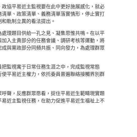
。政協平易近主監視要在此中更好施展感化，就必
務清單、政策清單、義務清單落實情形，停止實打
制和軌制立異的看法提出。
為處理題目供給一孔之見、凝集思惟共鳴。在以平
與加入主責部分的任務會議、調研考核等運動，將
完成與黨政部分同頻共振、同向發力，為處理群眾
員把監視寓于日常任務生涯之中，完成監視常態
行使平易近主權力，依托委員普遍聯絡接觸界別群
眾呼聲，反應群眾愿看，捉住平易近生範疇現實題
平易近主監視任務，在助力促進平易近生福祉上不