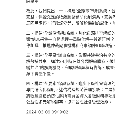
陳星鶯:
為此，我們提出：一、構建“全籠罩”軌制系統，
完整、保證充足的牴觸膠葛預防化崩潰系。完美考
展國民調停、行政調停等非訴解紛機制的感化，
二、構建“全鏈條”聯動系統，強化泉源排查解紛
類“信息采集—自動處理—重點化解—兼顧研判”
停組織。推進仲裁處事機構和商事調停組織改造
三、構建“全平臺”辦事系統，彰顯共建共治共享
解數據共享，構建24小時在線分類解紛體系，做
鏈共治”的解紛機制，完成經過歷程有告訴、成
線下實體平臺。
四、構建“全要素”保證系統，進步下層社會管理
專門研究化程度，迷信構建規范管理系統；二是
將牴觸膠葛預防化解所需資金歸入各級財務專項
公益性多元解紛辦事，協同晉陞社會管理效能。
2024-03-09 09:19:02