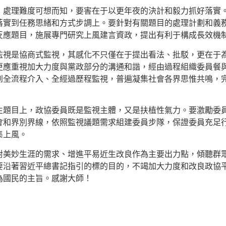
，處理難度可想而知，要害在于以更年夜的決計和毅力抓好落實
落實到任務思緒和方式步調上。要針對有關題目的處理計劃和義
反應題目，施展專門研究上風建言資政，提出有利于構成長效機
監視是協商式監視，其感化不只僅在于提出看法、批駁，更在于
更應重視加大力度與黨政部分的溝通和諧，經由過程組織委員餐
到全流程介入、全經過歷程監視，普遍凝集社會各界思惟共鳴，
生題目上，政協委員既是監視主體，又是扶植性氣力。要激勵委
會和界別界線，依照監視議題需求組建委員步隊，保證委員充足
集上風。
對美妙生涯的需求、增進平易近生改良作為主要出力點，傾聽群
要沿著習近平總書記指引的標的目的，不竭加大力度和改良政協
為國民的主旨。感謝大師！