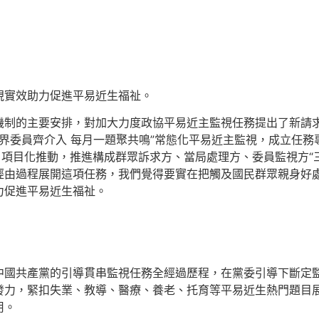
視實效助力促進平易近生福祉。
機制的主要安排，對加大力度政協平易近主監視任務提出了新請求
各界委員齊介入 每月一題聚共鳴”常態化平易近主監視，成立任
、項目化推動，推進構成群眾訴求方、當局處理方、委員監視方“
經由過程展開這項任務，我們覺得要實在把觸及國民群眾親身好
力促進平易近生福祉。
中國共產黨的引導貫串監視任務全經過歷程，在黨委引導下斷定
發力，緊扣失業、教導、醫療、養老、托育等平易近生熱門題目
用。