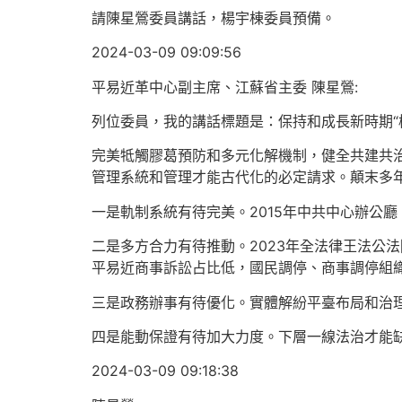
請陳星鶯委員講話，楊宇棟委員預備。
2024-03-09 09:09:56
平易近革中心副主席、江蘇省主委 陳星鶯:
列位委員，我的講話標題是：保持和成長新時期“
完美牴觸膠葛預防和多元化解機制，健全共建共治
管理系統和管理才能古代化的必定請求。顛末多
一是軌制系統有待完美。2015年中共中心辦公
二是多方合力有待推動。2023年全法律王法公法院
平易近商事訴訟占比低，國民調停、商事調停組
三是政務辦事有待優化。實體解紛平臺布局和治
四是能動保證有待加大力度。下層一線法治才能
2024-03-09 09:18:38