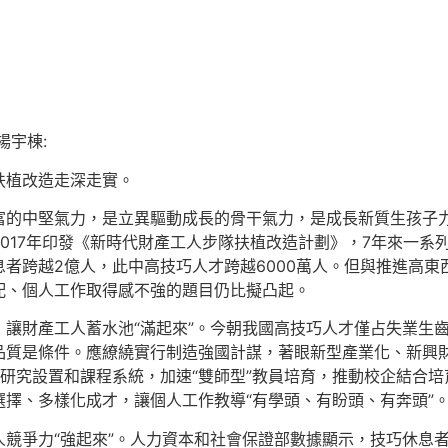
楊宇棟:
扶植改造走深走實。
富的中堅氣力，是立異驅動成長的骨干氣力，是成長新質生孩子
017年印發《新時代財產工人步隊扶植改造計劃》，7年來一系
者跨越2億人，此中高技巧人才跨越6000萬人。但與推進高
配、個人工作取得感不強的題目仍比擬凸起。
讓財產工人蓄水池“滿起來”。今朝我國高技巧人才僅占失業生齒總
品質是條件。應繚繞實行制造強國計謀，著眼新型產業化、新興
教導的專門研究設置和課程系統，加速“雙師型”教員培育，推動校企結
擇、多樣化成才，讓個人工作教導“有學頭、有盼頭、有奔頭”
競爭力“強起來”。人力資本和社會保證部數據顯示，技巧休息