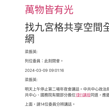
跳
萬物皆有光
至
主
要
找九宮格共享空間
內
容
網
梁振英:
列位委員：此刻閉會。
2024-03-09 09:01:16
梁振英:
明天上午停止第二場年夜會講話。中共中心政治
共中心、國務院有關部分擔任
1對1講授
同道，應
上面，請14位委員分辨講話。