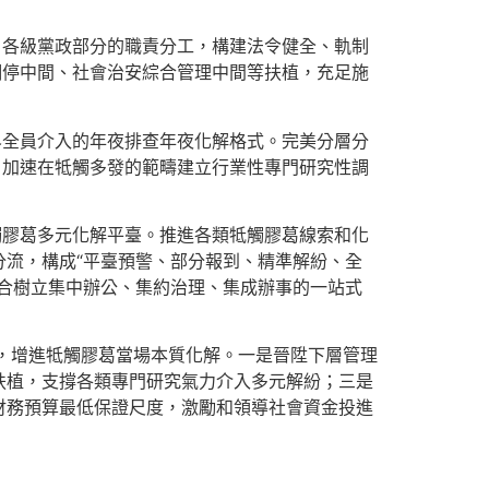
白各級黨政部分的職責分工，構建法令健全、軌制
調停中間、社會治安綜合管理中間等扶植，充足施
界全員介入的年夜排查年夜化解格式。完美分層分
，加速在牴觸多發的範疇建立行業性專門研究性調
觸膠葛多元化解平臺。推進各類牴觸膠葛線索和化
分流，構成“平臺預警、部分報到、精準解紛、全
合樹立集中辦公、集約治理、集成辦事的一站式
力，增進牴觸膠葛當場本質化解。一是晉陞下層管理
扶植，支撐各類專門研究氣力介入多元解紛；三是
財務預算最低保證尺度，激勵和領導社會資金投進