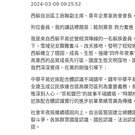
2024-03-09 09:25:52
西躲自治區工商聯副主席、青年企業家商會會長，
列位委員，我的講話標題是：銘刻黨恩 勠力奮進
我是來自西躲平易近營經濟陣線的一名躲族委員。
下，雪域兒女艱難奮斗、改天換地，發明了短短
西躲確立了穩固、成長、生態、強邊“四件年夜事
高東西的品質成長先行區、國度生態文明窪地、
我們深深覺得，在黨的剛強引導下：
中華平易近族配合體認識不竭鑄牢。鑄牢中華平
全建玉成公民族連合提高模范區列為重要義務，普
惟深刻人心，“茶和鹽巴”的故事不竭續寫，“時
近族配合體認識實行的進步前輩業績等廣為傳播
社會年夜局連續穩固向上。自治區堅固建立總體
裂斗爭，各族群眾國度認識、國民認識、法治認
提。