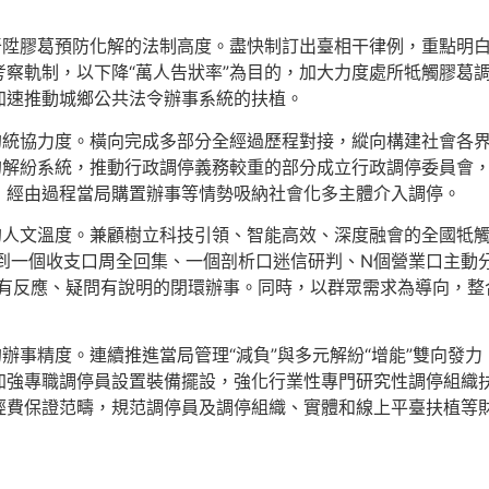
晉陞膠葛預防化解的法制高度。盡快制訂出臺相干律例，重點明
察軌制，以下降“萬人告狀率”為目的，加大力度處所牴觸膠葛
加速推動城鄉公共法令辦事系統的扶植。
的統協力度。橫向完成多部分全經過歷程對接，縱向構建社會各
的解紛系統，推動行政調停義務較重的部分成立行政調停委員會
，經由過程當局購置辦事等情勢吸納社會化多主體介入調停。
的人文溫度。兼顧樹立科技引領、智能高效、深度融會的全國牴
到一個收支口周全回集、一個剖析口迷信研判、N個營業口主動
果有反應、疑問有說明的閉環辦事。同時，以群眾需求為導向，整
的辦事精度。連續推進當局管理“減負”與多元解紛“增能”雙向發
加強專職調停員設置裝備擺設，強化行業性專門研究性調停組織
經費保證范疇，規范調停員及調停組織、實體和線上平臺扶植等