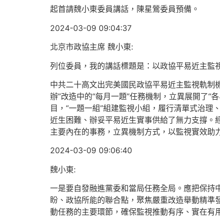
起首請魏小東委員講話，陳星鶯委員預備。
2024-03-09 09:04:37
北京市政協主席 魏小東:
列位委員，我的講話標題是：以政協平易近主監
中共二十高文出完美國民政協平易近主監視軌制
辦”改造中的“每月一題”任務機制，立異展開了“
目，“一題一組”組建監視小組，履行清單式治理
近生困難、辦妥平易近生實事供給了無力支撐。
主要內在的事務，立異機制方式，以監視實效助
2024-03-09 09:06:40
魏小東:
一是要自發融進黨委和當局任務全局。應把保持
盼、政協所能的聯合點，聚焦嚴重改造舉動精準
動任務的主要環節，確保監視推動有序、實在有