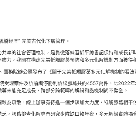
楓橋經歷” 完美古代化下層管理。
共享的社會管理軌制，是貫徹落練習近平總書記保持和成長新時
年盡力，我國在構建完美牴觸膠葛預防和多元化解機制方面獲得
廳、國務院辦公廳發布了《關于完美牴觸膠葛多元化解機制的看
受理案件及訴前調停勝利訴訟膠葛共約4557萬件，比2022年增
織等未能充足成長，跨部分跨範疇的解紛和諧機制尚不健全。
理較為疏散，線上辦事有待進一個步驟加大力度，牴觸膠葛相干
缺乏，膠葛排查化解專門研究步隊缺口較年夜，多元解紛實體場