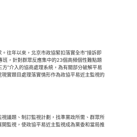
。往年以來，北京市政協緊扣落實全市“接訴即
務專班，針對群眾反應集中的23個高頻個性難點題
三方”介入的協商處理系統，為有關部分破解平易
處現實題目處理落實情形作為政協平易近主監視的
監視議題、制訂監視計劃，找準黨政所需、群眾所
展開監視，使政協平易近主監視成為黨委和當局推