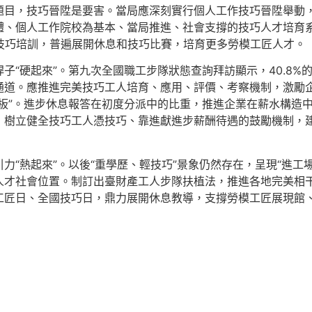
題目，技巧晉陞是要害。當局應深刻實行個人工作技巧晉陞舉動，摸索“
體、個人工作院校為基本、當局推進、社會支撐的技巧人才培育
技巧培訓，普遍展開休息和技巧比賽，培育更多勞模工匠人才。
“硬起來”。第九次全國職工步隊狀態查詢拜訪顯示，40.8%的制
道。應推進完美技巧工人培育、應用、評價、考察機制，激勵企
板”。進步休息報答在初度分派中的比重，推進企業在薪水構造
樹立健全技巧工人憑技巧、靠進獻進步薪酬待遇的鼓勵機制，建
力“熱起來”。以後“重學歷、輕技巧”景象仍然存在，呈現“進工
人才社會位置。制訂出臺財產工人步隊扶植法，推進各地完美相
工匠日、全國技巧日，鼎力展開休息教導，支撐勞模工匠展現館
！