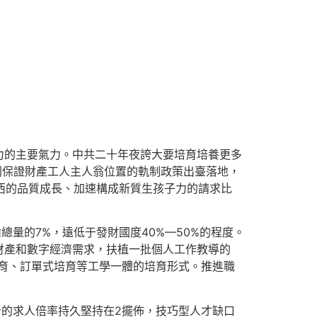
力的主要氣力。中共二十年夜誇大要培育培養更多
列保證財產工人主人翁位置的軌制政策出臺落地，
東西的品質成長、加速構成新質生孩子力的請求比
量的7%，遠低于發財國度40%—50%的程度。
財產和數字經濟需求，扶植一批個人工作教導的
合培育、訂單式培育等工學一體的培育形式。推進職
。
者的求人倍率持久堅持在2擺佈，技巧型人才缺口