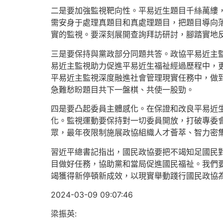
二是要加強監視靶向性。平易近生題目千絲萬縷
需安身于處理真題目和真處理題目，把題目導向
實的監視。要深刻展開查詢拜訪研討，腳踏實地
三是要保持與黨政部分同題共答。政協平易近主
易近主監視助力促進平易近生福祉經過歷程中，
平易近主監視深度融進社會管理現實任務中，做
急難愁盼題目共下一盤棋、共使一股勁。
四是要凸起委員主體感化。在保證和改良平易近
化。監視運動要保持對一切委員開放，打破專委
眾，最年夜限制施展政協組織人才薈萃、智力密
習近平總書記指出，國民政協要把不竭知足國民
目做好任務，協助黨和當局促進國民福祉。我們
竭獲得新停頓新成效，以現實舉動踐行國民政協
2024-03-09 09:07:46
梁振英: