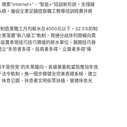
internet+”、“智能+”培訓新形狀，支撐線
系統。催促企業足額提取職工教導培訓經費并將
造業職工月均薪水在4000元以下，32.5%的制
業落實“新八級工”軌制，買通分歧序列間橫向貫
中設置表現技巧技巧價值的薪水單位，展開技巧晉
立“多勞者多得、技高者多得、立異者多得”導
場不受待見”的失業趨向。各級黨委和當局應加年夜
干法令軌制。進一個步驟健全完美表揚系統，建立
、休息公園、休息者文明街等扶植，營建休息光