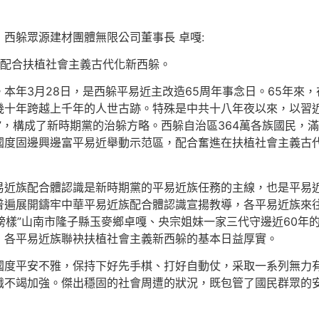
西躲眾源建材團體無限公司董事長 卓嘎:
 配合扶植社會主義古代化新西躲。
本年3月28日，是西躲平易近主改造65周年事念日。65年來
幾十年跨越上千年的人世古跡。特殊是中共十八年夜以來，以習
”，構成了新時期黨的治躲方略。西躲自治區364萬各族國民，
國度固邊興邊富平易近舉動示范區，配合奮進在扶植社會主義古
易近族配合體認識是新時期黨的平易近族任務的主線，也是平易
遍展開鑄牢中華平易近族配合體認識宣揚教導，各平易近族來往交
期榜樣”山南市隆子縣玉麥鄉卓嘎、央宗姐妹一家三代守邊近60
，各平易近族聯袂扶植社會主義新西躲的基本日益厚實。
國度平安不雅，保持下好先手棋、打好自動仗，采取一系列無力
識不竭加強。傑出穩固的社會周遭的狀況，既包管了國民群眾的