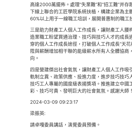
高達2000萬擺佈。處理“失業難”和“招工難”并存
下線上聯合的工匠學院系統扶植，構建企業為主
60%以上用于一線職工培訓，展開普惠制的職工
三是助力財產工人個人工作成長，讓財產工人腰桿子
造業職工盼望買通治理、技巧與技巧人才的成長通
穿的個人工作成長途徑，打破個人工作成長“天花
陞與薪酬增加相干聯的能級薪水所有人全體協商，
向。
四是營建傑出社會氣氛，讓財產工人個人工作吸引
軌制立異、政策供應、投進力度，進步技巧技巧
技巧工人專屬的國度級表揚獎項。推進建立中國
彩、技巧可貴、發明巨大的社會氣氛。感謝大師
2024-03-09 09:23:17
梁振英:
請卓嘎委員講話，演覺委員預備。