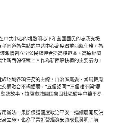
，在中共中心的親熱關心下和全國國民的忘我支援
近平同道為焦點的中共中心高度器重西躲任務，為
滿懷激情創立全公民族連合提高模范區、高原經濟
代化新西躲征程上。作為新西躲扶植的主要氣力，
近族地域各項任務的主線，自治區黨委、當局把周
通融合不竭擴展，“五個認同”“三個離不開”思
年的動聽故事，拉薩市城關區魯固社區鑄牢中華平易
有用辦法，果斷保護國度政治平安，連續展開反決
安身立命，也為平易近營經濟安康成長發明了前