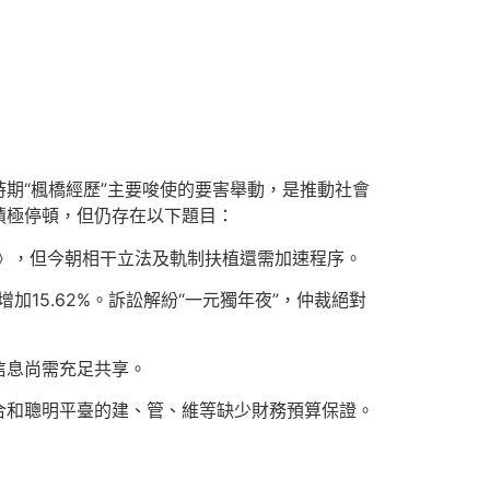
期“楓橋經歷”主要唆使的要害舉動，是推動社會
積極停頓，但仍存在以下題目：
法》，但今朝相干立法及軌制扶植還需加速程序。
加15.62%。訴訟解紛“一元獨年夜”，仲裁絕對
信息尚需充足共享。
合和聰明平臺的建、管、維等缺少財務預算保證。