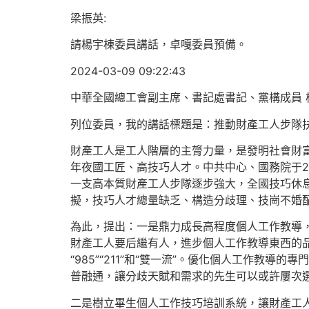
梁振英:
請楊宇棟委員講話，卓嘎委員預備。
2024-03-09 09:22:43
中華全國總工會副主席、書記處書記、黨構成員 
列位委員，我的講話標題是：推動財產工人步隊
財產工人是工人階層的主膂力量，是發明社會財
年夜國工匠、高技巧人才。中共中心、國務院于2
一支高本質財產工人步隊逐步強大，全國技巧休息
擬，技巧人才總量缺乏、構造分歧理、技崗不婚
為此，提出：一是鼎力成長高程度個人工作教導，
財產工人要后繼有人，進步個人工作教導東西的
“985”“211”和“雙一流”。優化個人工作
普融通，讓分歧天賦和需求的先生可以或許屢次選
二是樹立畢生個人工作技巧培訓系統，讓財產工人