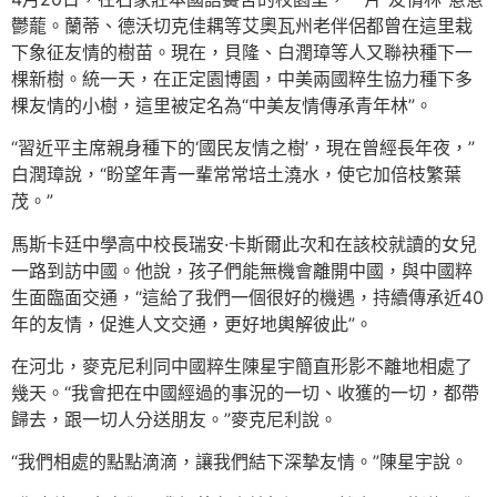
鬱蘢。蘭蒂、德沃切克佳耦等艾奧瓦州老伴侶都曾在這里栽
下象征友情的樹苗。現在，貝隆、白潤璋等人又聯袂種下一
棵新樹。統一天，在正定園博園，中美兩國粹生協力種下多
棵友情的小樹，這里被定名為“中美友情傳承青年林”。
“習近平主席親身種下的‘國民友情之樹’，現在曾經長年夜，”
白潤璋說，“盼望年青一輩常常培土澆水，使它加倍枝繁葉
茂。”
馬斯卡廷中學高中校長瑞安·卡斯爾此次和在該校就讀的女兒
一路到訪中國。他說，孩子們能無機會離開中國，與中國粹
生面臨面交通，“這給了我們一個很好的機遇，持續傳承近40
年的友情，促進人文交通，更好地輿解彼此”。
在河北，麥克尼利同中國粹生陳星宇簡直形影不離地相處了
幾天。“我會把在中國經過的事況的一切、收獲的一切，都帶
歸去，跟一切人分送朋友。”麥克尼利說。
“我們相處的點點滴滴，讓我們結下深摯友情。”陳星宇說。