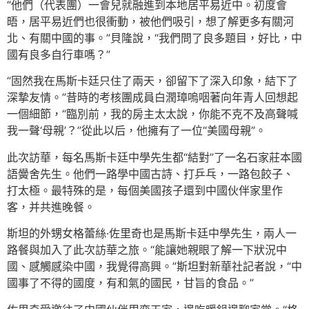
“他們（代表團）一會兒就融進到本地居平易近中。初度會
晤，居平易近們也很衝動，被他們吸引，想了解更多有關河
北、有關中國的事。”貝隆說，“我們問了良多題目，好比，中
國有良多自行車嗎？”
“固然我在馬斯卡廷只住了兩天，卻留下了深入印象，結下了
深摯友情。”昔時的考核團成員白潤璋嗚咽著向年青人回想起
一個細節，“臨別前，我的房主太太說，你能不克不及高聲喊
我一聲‘母親’？”從此以后，他擁有了一位“美國母親”。
此次訪華，每名馬斯卡廷中學先生都“結對”了一名石家莊本國
語黌舍先生。他們一路學中國古詩、打乒乓，一路包餃子、
打太極。最特殊的是，每個美國孩子還到中國伙伴家里作
客，并共進晚餐。
斯坦的外甥女格蕾絲·佐里奇也是馬斯卡廷中學先生，兩人一
路餐與加入了此次訪華之旅。“能讓她親眼了解一下狀況中
國、感觸感染中國，我覺得高興。”斯坦對新華社記者說，“中
國事了不得的國度，有和氣的國民，甘旨的食品。”