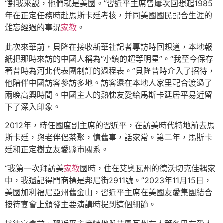
“對我來說，他們就是美國。”習近平主席曾屢次回想起1985
年在正定任務時赴馬斯卡廷考核，并同美國國民配合生涯的
難忘經過的事況
家教
。
此次來華前，貝隆在接收新華社記者專訪時回想道，本地報
紙把那時來訪的中國人稱為“小鎮的超等明星”。“我至今保存
著昔時為河北代表團制訂的過程表。”貝隆昔時介入了招待，
他陪伴中國訪客參訪多地。訪客還在本地人家里配合渡過了
兩晚高興時間。中國主人的熱忱友愛給馬斯卡廷居平易近留
下了深入印象。
2012年，時任國度副主席的習近平，在訪美時代特地前去馬
斯卡廷，與老伴侶茶聚，憶舊事，話家常。第二年，馬斯卡
廷和正定樹立友愛縣市關系。
“我第一次拜訪美
家教
國時，住在艾奧瓦州的德沃切克佳耦家
中，我還記得門商標是邦尼街2911號。”2023年11月15日，
美國加利福尼亞州舊金山，習近平主席在美國友愛集團結合
接待宴會上頒發主要演講時提到這個細節。