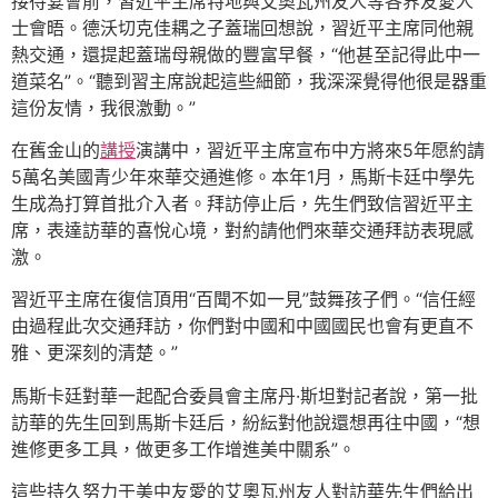
接待宴會前，習近平主席特地與艾奧瓦州友人等各界友愛人
士會晤。德沃切克佳耦之子蓋瑞回想說，習近平主席同他親
熱交通，還提起蓋瑞母親做的豐富早餐，“他甚至記得此中一
道菜名”。“聽到習主席說起這些細節，我深深覺得他很是器重
這份友情，我很激動。”
在舊金山的
講授
演講中，習近平主席宣布中方將來5年愿約請
5萬名美國青少年來華交通進修。本年1月，馬斯卡廷中學先
生成為打算首批介入者。拜訪停止后，先生們致信習近平主
席，表達訪華的喜悅心境，對約請他們來華交通拜訪表現感
激。
習近平主席在復信頂用“百聞不如一見”鼓舞孩子們。“信任經
由過程此次交通拜訪，你們對中國和中國國民也會有更直不
雅、更深刻的清楚。”
馬斯卡廷對華一起配合委員會主席丹·斯坦對記者說，第一批
訪華的先生回到馬斯卡廷后，紛紜對他說還想再往中國，“想
進修更多工具，做更多工作增進美中關系”。
這些持久努力于美中友愛的艾奧瓦州友人對訪華先生們給出