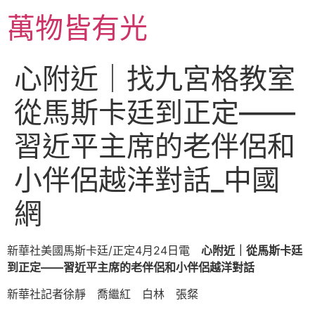
跳
萬物皆有光
至
主
要
心附近｜找九宮格教室
內
容
從馬斯卡廷到正定——
習近平主席的老伴侶和
小伴侶越洋對話_中國
網
新華社美國馬斯卡廷/正定4月24日電
心附近｜從馬斯卡廷
到正定——習近平主席的老伴侶和小伴侶越洋對話
新華社記者徐靜 喬繼紅 白林 張粲