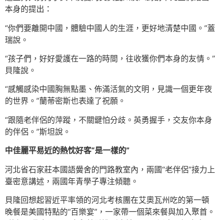
本身的提出：
“你們要離開中國，體驗中國人的生涯，更好地清楚中國。”蓋
瑞說。
“孩子們，好好愛護在一路的時間，往收獲你們本身的友情。”
貝隆說。
“感觸感染中國胸無點墨、佈滿活氣的文明，見識一個更年夜
的世界。”蘭蒂密斯也表達了祝願。
“跟隨老伴侶的萍蹤，不關鍵怕分歧。英勇握手，交友你本身
的伴侶。”斯坦說。
中佳麗平易近的熱忱好客“是一樣的”
河北省石家莊本國語黌舍的門路教室內，兩國“老伴侶”接力上
臺密意講述，兩國年青學子專注傾聽。
貝隆回想起習近平率領的河北考核團在艾奧瓦州吃的第一頓
晚餐是美國特點的“百樂宴”，一家帶一個菜來餐與加入聚首。