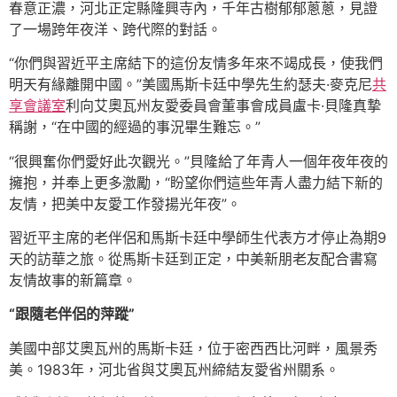
春意正濃，河北正定縣隆興寺內，千年古樹郁郁蔥蔥，見證
了一場跨年夜洋、跨代際的對話。
“你們與習近平主席結下的這份友情多年來不竭成長，使我們
明天有緣離開中國。”美國馬斯卡廷中學先生約瑟夫·麥克尼
共
享會議室
利向艾奧瓦州友愛委員會董事會成員盧卡·貝隆真摯
稱謝，“在中國的經過的事況畢生難忘。”
“很興奮你們愛好此次觀光。”貝隆給了年青人一個年夜年夜的
擁抱，并奉上更多激勵，“盼望你們這些年青人盡力結下新的
友情，把美中友愛工作發揚光年夜”。
習近平主席的老伴侶和馬斯卡廷中學師生代表方才停止為期9
天的訪華之旅。從馬斯卡廷到正定，中美新朋老友配合書寫
友情故事的新篇章。
“跟隨老伴侶的萍蹤”
美國中部艾奧瓦州的馬斯卡廷，位于密西西比河畔，風景秀
美。1983年，河北省與艾奧瓦州締結友愛省州關系。