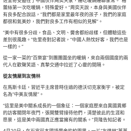
佐里奇受邀往了中國伙伴周奕天家，邊吃暖鍋邊聊家常。“格
蕾絲第一次吃暖鍋，特殊愛好。”周奕天說，本身與美國伙伴
有良多配合說話，“我們都是家里最年夜的孩子，我們的家庭
都很和氣美妙，我們對良多工作有相似的見解”。
“美中有很多分歧，食品、文明、黌舍都紛歧樣，但體驗這些
差別很風趣。”佐里奇對記者說，“中國人熱忱好客，我們也是
一樣的。”
從一家一菜的“百樂宴”到團團圍坐的暖鍋，來自兩個國度的兩
代人在歡聲笑語、真摯交通中拉近了心靈的間隔。
從友情屋到友情林
在馬斯卡廷，習近平主席昔時住過的德沃切克家衡宇，被定
名為“中美友情屋”。
“這里是美中關系成長的一個象征：一個家庭歷來自異國異鄉
的訪客關閉年夜門，張開雙臂接待他們，清楚彼此的生涯和
愿景，這是美中兩國真正應當擁有的關系。”貝隆告知記者。
4月20日，在石家莊本國語黌舍的校園里，一片“友情林”蔥蔥