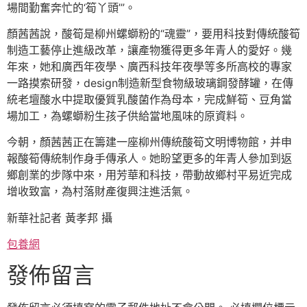
場間勤奮奔忙的‘筍丫頭’”。
顏茜茜說，酸筍是柳州螺螄粉的“魂靈”，要用科技對傳統酸筍
制造工藝停止進級改革，讓產物獲得更多年青人的愛好。幾
年來，她和廣西年夜學、廣西科技年夜學等多所高校的專家
一路摸索研發，design制造新型食物級玻璃鋼發酵罐，在傳
統老壇酸水中提取優質乳酸菌作為母本，完成鮮筍、豆角當
場加工，為螺螄粉生孩子供給當地風味的原資料。
今朝，顏茜茜正在籌建一座柳州傳統酸筍文明博物館，并申
報酸筍傳統制作身手傳承人。她盼望更多的年青人參加到返
鄉創業的步隊中來，用芳華和科技，帶動故鄉村平易近完成
增收致富，為村落財產復興注進活氣。
新華社記者 黃孝邦 攝
包養網
發佈留言