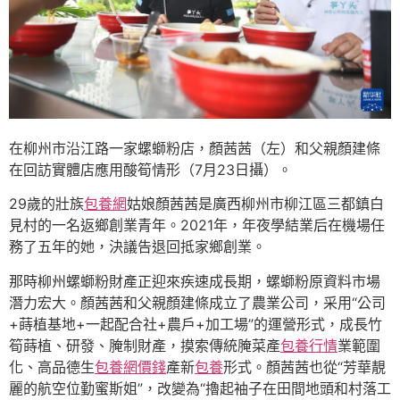
在柳州市沿江路一家螺螄粉店，顏茜茜（左）和父親顏建條
在回訪實體店應用酸筍情形（7月23日攝）。
29歲的壯族
包養網
姑娘顏茜茜是廣西柳州市柳江區三都鎮白
見村的一名返鄉創業青年。2021年，年夜學結業后在機場任
務了五年的她，決議告退回抵家鄉創業。
那時柳州螺螄粉財產正迎來疾速成長期，螺螄粉原資料市場
潛力宏大。顏茜茜和父親顏建條成立了農業公司，采用“公司
+蒔植基地+一起配合社+農戶+加工場”的運營形式，成長竹
筍蒔植、研發、腌制財產，摸索傳統腌菜產
包養行情
業範圍
化、高品德生
包養網價錢
產新
包養
形式。顏茜茜也從“芳華靚
麗的航空位勤蜜斯姐”，改變為“擼起袖子在田間地頭和村落工