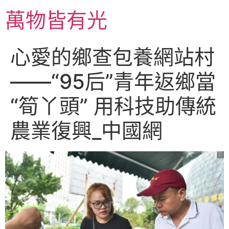
跳
萬物皆有光
至
主
要
心愛的鄉查包養網站村
內
容
——“95后”青年返鄉當
“筍丫頭” 用科技助傳統
農業復興_中國網