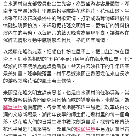
白水洞村黨支部委員彭金生先容，為豐盛游客客居體驗，湖
南年夜學還領導村里風俗扮演隊將花瑤挑花、花瑤山歌、平
地采茶以及花瑤婚俗中的對歌定情、打滔成婚等傳統風俗風
情融進跳舞扮演，不竭發掘花瑤文明資本，更換新的資料扮
演內在的事務，以每周六的篝火晚會為展現平臺，讓游客在
沉醉式情形互動中感觸感染獨具一格的瑤寨風情。
以靚麗花瑤為元素，把顏色打扮在屋子上，把口紅涂抹在窗
沿上。紅黃藍相間的“五色”平易近居坐落在綠水青山間，干凈
整潔的瑤寨院落處處煥發新顏，藍天白云映托下的千年瑤寨
景美如畫。瑤寨院落里，村平易近米蘭正帶著幾位來自長沙
的游客領略花瑤的風土著土偶情。
米蘭是花瑤文明宣講志愿者，也是白水洞村的任務導游，常
常為游客供給專門研究且具情面味的導覽辦事。米蘭說，為
跳舞場地
隨機應變、各美其美地將花瑤平易近居改革成白水
洞的文旅新場景，湖南年夜學的師生們走遍村里的每一個角
落，從花瑤人們的日常生涯中獲取創意靈感，探尋復原傳統
花瑤平易近居風采特點，改革后的
瑜伽場地
平易近居兼具古