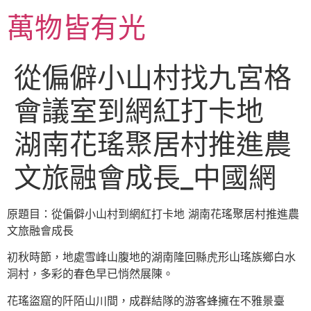
跳
萬物皆有光
至
主
要
從偏僻小山村找九宮格
內
容
會議室到網紅打卡地
湖南花瑤聚居村推進農
文旅融會成長_中國網
原題目：從偏僻小山村到網紅打卡地 湖南花瑤聚居村推進農
文旅融會成長
初秋時節，地處雪峰山腹地的湖南隆回縣虎形山瑤族鄉白水
洞村，多彩的春色早已悄然展陳。
花瑤盜窟的阡陌山川間，成群結隊的游客蜂擁在不雅景臺