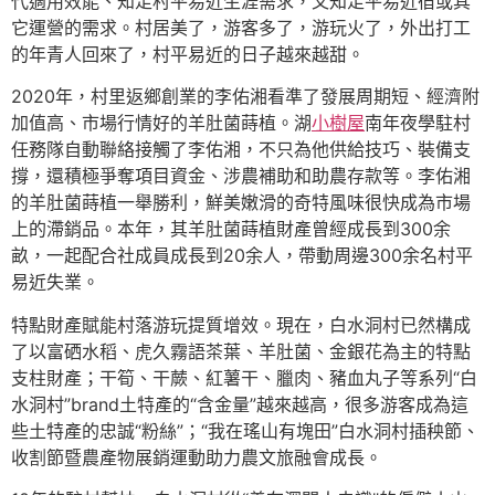
代適用效能、知足村平易近生涯需求，又知足平易近宿或其
它運營的需求。村居美了，游客多了，游玩火了，外出打工
的年青人回來了，村平易近的日子越來越甜。
2020年，村里返鄉創業的李佑湘看準了發展周期短、經濟附
加值高、市場行情好的羊肚菌蒔植。湖
小樹屋
南年夜學駐村
任務隊自動聯絡接觸了李佑湘，不只為他供給技巧、裝備支
撐，還積極爭奪項目資金、涉農補助和助農存款等。李佑湘
的羊肚菌蒔植一舉勝利，鮮美嫩滑的奇特風味很快成為市場
上的滯銷品。本年，其羊肚菌蒔植財產曾經成長到300余
畝，一起配合社成員成長到20余人，帶動周邊300余名村平
易近失業。
特點財產賦能村落游玩提質增效。現在，白水洞村已然構成
了以富硒水稻、虎久霧語茶葉、羊肚菌、金銀花為主的特點
支柱財產；干筍、干蕨、紅薯干、臘肉、豬血丸子等系列“白
水洞村”brand土特產的“含金量”越來越高，很多游客成為這
些土特產的忠誠“粉絲”；“我在瑤山有塊田”白水洞村插秧節、
收割節暨農產物展銷運動助力農文旅融會成長。