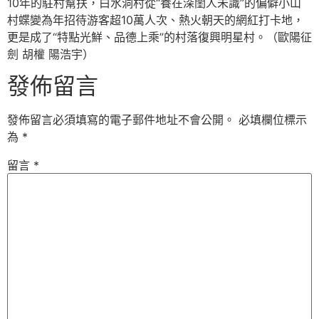
10年的駐村幫扶，白水洞村從“養在深閨人未識”的偏僻小山
村蝶變為年招待游客超10萬人次、熱火朝天的網紅打卡地，
更是成了“特點光鮮、品德上乘”的村落復興明星村。（歐陽征
劍 胡權 陽浩宇）
發佈留言
發佈留言必須填寫的電子郵件地址不會公開。
必填欄位標示
為
*
留言
*