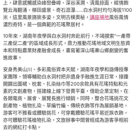
上，肆意感觸感染峰巒疊嶂、深谷溪澗、清風掠面，縱情飽
覽云海翻涌、梯田盛景、奇石涯瀑……白水洞村均勻海拔1100
米，這里風景旖旎多姿，文明古樸奧秘，
講座場地
風俗風情
濃烈奇特，是一個典範的花瑤聚居村。
10年來，湖南年夜學與白水洞村奔赴前行，不竭摸索“一產帶
三產促二產”的區域成長形式，鼎力推動花瑤地域文明生態資
本和特點農業財產融會成長，書寫著深山瑤寨山鄉劇變的奮
進故事。
安身秀美山川、多彩風俗資本天賦，湖南年夜學和諧傳授專
家團隊，領導輔助白水洞村把非遺身手融進生涯日常，接踵
開闢出圍裙、枕套、扎染絲巾等200余款具有花瑤特點和元
素的文創產物，搭建線上線下發賣平臺，借助企業定制，在
各類電商、展會、展覽長進行傾銷。同時，整合花瑤挑花文
創產物、植物扎染、草編竹編、傳統衣飾等作為展銷基地，
游客可不雅看或體驗挑花，可穿戴體驗花瑤平易近族衣飾，
亦可體驗花瑤植物扎染，文旅辦事中間曾經成為游客爭相前
去的網紅打卡點。