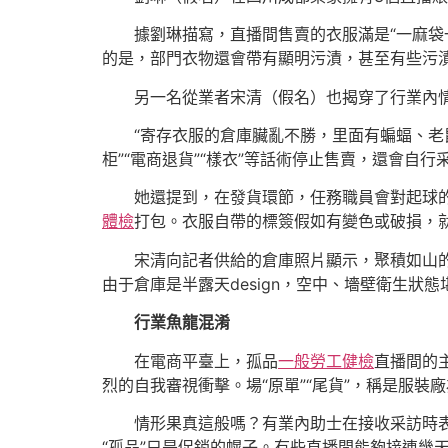
據劉琳描寫，直播間售賣的衣服滿是“一麻
的是，部門衣物還會帶有顯明污漬，甚至有些污漬
另一名從業者宋清（假名）也揭穿了行業內
“寄存衣服的倉庫臟亂不勝，里面有蝙蝠、老
柜”“電商退貨”“樣衣”等話術停止售賣，還會自
她還提到，在發貨環節，任務職員會對起球
體檢
打包。衣服自帶的標簽假如有變色或破損，
宋清向記者供給的倉庫照片顯示，聚積如山
由于倉庫是半露天design，空中、墻壁衛生狀態
行業魚龍混淆
在電商平臺上，孤品
一般勞工健檢
直播間的
烈的自我審視衝擊。場“原單”“尾貨”，稱是服裝
情形果真這般嗎？有業內助士在接收采訪時表
“孤品”只是促銷的幌子。有些直播間能夠接連幾