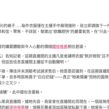
12.9元的褲子……每件衣服僅在主播手中展現幾秒，就立即調換
和弦。聚焦、不詳說，營建出“欲購趕快”的嚴重氣氛。在“只此
實的購置體驗與令人心動的價錢
體檢推薦
相往甚遠。
名）告知記者，這類直播間的主播凡是會講明衣服“默許微瑕”且不
，但這些信息直播間主播從不自動闡明。”
不換，陳佳并未測驗考試請求售后。她垂垂認識到，在這類直播
下單，良多時辰無異于“白白扔錢”——真正“物美價廉”而她的圓
服少之又少。
搶購”，此中還包含童裝。
心尾貨直播間。據她先容，商家會在直播間右而現在，一個是無
號的紙
健檢推薦
條，領導花費者添加其賬號私聊下單。她曾有一