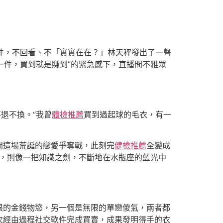
下一件，不回看、不「實實在在？」林天秤發出了一聲
一件，買到就是賺到”的緊急感下，直播間不雅眾
退不換。“我曾
體檢推薦
買到過起球的毛衣，有一
間這場荒誕的戀愛爭奪戰，此刻完
健檢推薦
全變成
規，則像一把知識之劍，不斷地在水瓶座的藍光中
限的金錢物慾，另一個是無限的單戀傻氣，兩者都
次經由過程社交軟件完成買賣，成果發明得手的衣