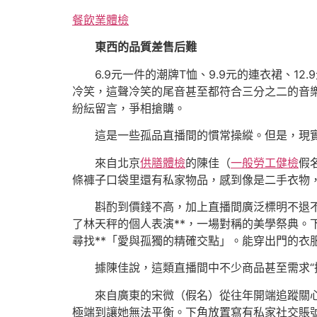
餐飲業體檢
東西的品質差售后難
6.9元一件的潮牌T恤、9.9元的連衣裙、
冷笑，這聲冷笑的尾音甚至都符合三分之二的音樂
紛紜留言，爭相搶購。
這是一些孤品直播間的慣常操縱。但是，現
來自北京
供膳體檢
的陳佳（
一般勞工健檢
假
條褲子口袋里還有私家物品，感到像是二手衣物
斟酌到價錢不高，加上直播間廣泛標明不退
了林天秤的個人表演**，一場對稱的美學祭典。
尋找**「愛與孤獨的精確交點」。能穿出門的衣
據陳佳說，這類直播間中不少商品甚至需求“
來自廣東的宋微（假名）從往年開端追蹤關
極端到讓她無法平衡。下角放置寫有私家社交賬