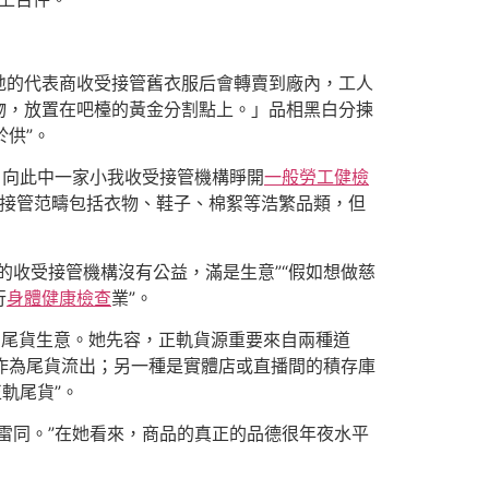
地的代表商收受接管舊衣服后會轉賣到廠內，工人
物，放置在吧檯的黃金分割點上。」品相黑白分揀
於供”。
，向此中一家小我收受接管機構睜開
一般勞工健檢
受接管范疇包括衣物、鞋子、棉絮等浩繁品類，但
的收受接管機構沒有公益，滿是生意”“假如想做慈
行
身體健康檢查
業”。
的尾貨生意。她先容，正軌貨源重要來自兩種道
市作為尾貨流出；另一種是實體店或直播間的積存庫
軌尾貨”。
雷同。”在她看來，商品的真正的品德很年夜水平