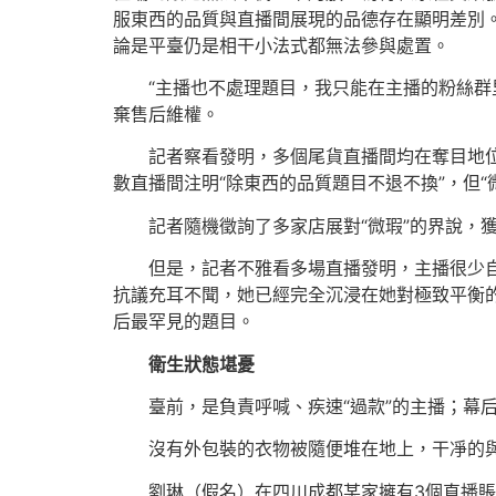
服東西的品質與直播間展現的品德存在顯明差別。
論是平臺仍是相干小法式都無法參與處置。
“主播也不處理題目，我只能在主播的粉絲群
棄售后維權。
記者察看發明，多個尾貨直播間均在奪目地位
數直播間注明“除東西的品質題目不退不換”，但“
記者隨機徵詢了多家店展對“微瑕”的界說，
但是，記者不雅看多場直播發明，主播很少自
抗議充耳不聞，她已經完全沉浸在她對極致平衡
后最罕見的題目。
衛生狀態堪憂
臺前，是負責呼喊、疾速“過款”的主播；幕
沒有外包裝的衣物被隨便堆在地上，干凈的
劉琳（假名）在四川成都某家擁有3個直播