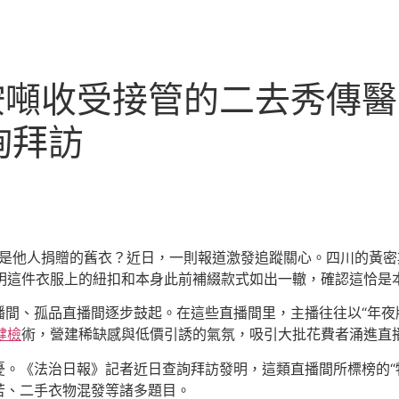
按噸收受接管的二去秀傳
詢拜訪
能夠是他人捐贈的舊衣？近日，一則報道激發追蹤關心。四川的黃
卻發明這件衣服上的紐扣和本身此前補綴款式如出一轍，確認這恰是
間、孤品直播間逐步鼓起。在這些直播間里，主播往往以“年夜牌尾
健檢
術，營建稀缺感與低價引誘的氣氛，吸引大批花費者涌進直
。《法治日報》記者近日查詢拜訪發明，這類直播間所標榜的“
苦、二手衣物混發等諸多題目。