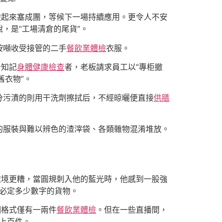
撿起來塞成團，等候下一場持續應用。更令人不安
，是“工場清倉的尾貨”。
按噸收受接管的二手
餐飲業體檢
衣服。
告知記
身體健康檢查
者，老板請求員工以“專柜撤
舊衣物”。
分污漬的則用干洗劑擦拭后，不經晾曬便直接
供膳
的服裝與難以辨色的渣滓袋、各類雜物混淆堆放。
處境更糟，當圓規刺入他的藍光時，他感到一股強
必定多少數字的貨物。
個格式僅有一兩件
餐飲業體檢
。但在一些直播間，
至上百件。