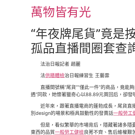
跳
萬物皆有光
至
主
要
“年夜牌尾貨”竟是
內
容
孤品直播間圈套查
法治日報記者 趙麗
法
供膳體檢
治日報練習生 王藝霏
直播間號稱“尾貨”“僅此一件”的商品，竟
遇”同款，她懷著獵奇心以88.89元買回后，
近年來，跟著直播電商的蓬勃成長，尾貨直播
別design的場景和極具鼓動性的發賣話
一般勞工
但是，看似繁華的市場背后，隱藏著諸多隱憂
東西的品質
一般勞工健檢
良莠不齊、售后維權艱