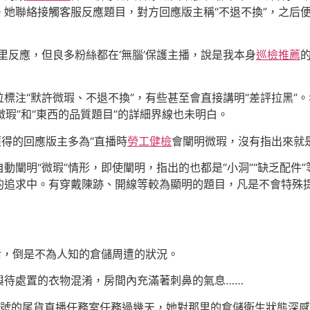
她聯絡接觸客服反應題目，對方回應版主稱“不退不換”，之后
里反應，但良多粉絲都在‘無腦’保護主播，說是我本身
巡檢推薦
標注“默許微瑕、不退不換”，有些甚至會直接講明“差評拉黑”
微瑕”和“東西的品質題目”的詳細界線也未明白。
獲得的回應版主多為“直播時
勞工健檢
會闡明微瑕，沒有指出來就
動闡明“微瑕”情形，即使闡明，指出的也都是“小洞”“缺乏配件
的追求中。有穿戴陳跡、開線等較為顯明的題目，凡是不會特殊
后，倒是不為人知的倉儲周遭的狀況。
與待處置的衣物混淆，房間內充滿著刺鼻的氣息……
賬號的尾貨直播任務室任務過幾天，她對那里的倉儲衛生狀態深