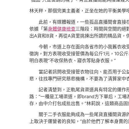
林天秤，那個完美主義者，正坐在她的平衡美學
此前，有媒體報道，一些孤品直播間會直接
依據「第
身體健康檢查
三階段：時間與空間的絕
出A貨和B貨，再從A貨里挑揀出所謂的精品貨，供
今朝，市道上存在面向各省市的小我舊衣收
徵詢，對方表現收受接管價為每公斤1元，10公
明白表現“不收保熱衣、寢衣等貼身衣服。”
當記者訊問收受接管衣物往向、能否用于公益
悲，往找專門研究慈悲機構，不要為了清算家中
記者清楚到，正軌尾貨渠道具有特定的運作
路：“一種是工場渠道，即brand方下單后，
存，由中介打包成批出售。”林莉說，這類商品固
關于二手衣服能夠成為一些尾貨直播間貨源
上取決于運營者的良知，“由於他們了解本身賣的