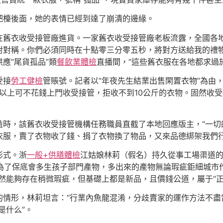
吧檯後面，她的表情已經到達了崩潰的邊緣。
在舊衣收受接管廠進貨。一家舊衣收受接管廠老板流露，全國各
對對稱。你們必須同時在十點零三分零五秒，將對方送給我的禮
應“尾貨孤品”類
餐飲業體檢
直播間，“這些舊衣服在各地都求過
受接
勞工健檢
管賬號。記者以“年夜先生結業出售閑置衣物”為由
斤以上可不花錢上門收受接管，拒收不到10公斤的衣物。固然收
時，該舊衣收受接管機構任務職員直截了本地回應版主，“一切
衣服，賣了衣物收了錢、捐了衣物換了物品，又來品德綁架我們
形式。浙
一般+供膳體檢
江姑娘林莉（假名）持久從事工場渠道
工場為了保底會多生孩子部門產物，多出來的產物無論瑕疵鉅細城
然能夠存在稍微瑕疵，但基礎上都是新品，且價錢公道，屬于“正
的情形，林莉坦言：“行業內魚龍混淆，分歧賣家的運作方法不盡
是什么”。