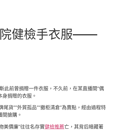
醫院健檢手衣服——
密斯此前曾捐贈一件衣服，不久前，在某直播間“偶
本身捐贈的衣服。
貨”“外貿孤品”“撤柜清倉”為賣點，經由過程特
播間搶購。
物美價廉”往往名存實
健檢推薦
亡，其背后暗藏著