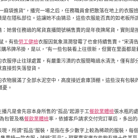
袋一麻袋進貨”，播完一場之后，任務職員會把散落在地上的衣服
是在隱私部位。這讓她不由猜忌，這些衣服能否真的如老板所說
情：她曾任務過的尾貨直播間號稱售賣的是年夜牌尾貨，實則是
鼠。有些
勞工健檢
衣服因氣象濕潤發霉了也會持續售賣。”宋清
行采購吊牌吊掛，是以，“有一些包裝看上往很新，但實在里面都是
的衣服停止往球處置，有嚴重污漬的衣服簡略過水清洗，僅有部
就直接剪失落發貨。
的衣物展滿了全部水泥空中，高度接近倉庫頂棚。這些沒有包裝
堪憂。
主播凡是會先容本身所售的“孤品”起源于工
餐飲業體檢
張水瓶的
廠為包管及格
餐飲業體檢
率，依據客戶請求交付完訂單后，多出的
現，所謂“孤品”服裝，是指在多少數字上較為稀疏的服裝，每
天售賣統一款衣服，號稱“孤品”，現實賣家庫存能夠有幾十件甚