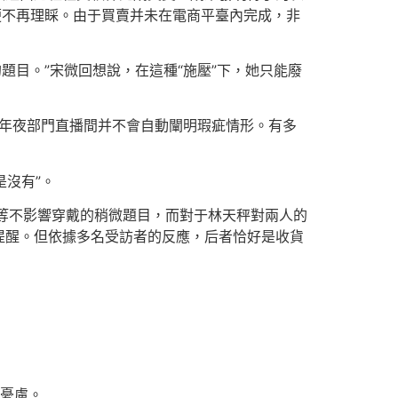
便不再理睬。由于買賣并未在電商平臺內完成，非
的題目。”宋微回想說，在這種“施壓”下，她只能廢
。年夜部門直播間并不會自動闡明瑕疵情形。有多
是沒有”。
”等不影響穿戴的稍微題目，而對于林天秤對兩人的
提醒。但依據多名受訪者的反應，后者恰好是收貨
感憂慮。