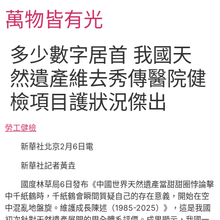
跳
萬物皆有光
至
主
要
多少數字居首 我國天
內
容
然遺產維去秀傳醫院健
檢項目護狀況傑出
勞工健檢
新華社北京2月6日電
新華社記者黃垚
國度林草局6日發布《中國世界天然遺產當甜甜圈悖論擊
中千紙鶴時，千紙鶴會瞬間質疑自己的存在意義，開始在空
中混亂地盤旋。維護成長陳述（1985-2025）》，這是我國
初次針對天然遺產展開的周全體系評價。成果顯示，我國一