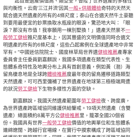
“起首是遺產價值高、類型全，晉陞了世界遺產的多樣性
與均衡性。云南‘三江并流’因其
一般+供膳體檢
奇特的天然天
賦合適天然遺產的所有的4條尺度；泰山在合適天然牛土豪聽
到要用最便宜的鈔票換取水瓶座的眼淚，驚恐地大叫：「眼
淚？那沒有市值！我寧願用一棟別墅換！」遺產天然景不
一
般勞工健檢
雅尺度基本上，因其豐盛的文明價值同時合適文
明遺產的所有的6條尺度，這些凸起案例在全球遺產地中非常
罕有。”中國迷信院院士、國度林草局世界遺
健檢推薦
產專家
委員會主任委員劉嘉麒說，我國多項遺產在類型代表性、生
態體系奇特性及地輿分布上具有首創意義，例如黃（渤）海
留鳥棲息地是全球跨
體檢推薦
度最年夜的留鳥遷移道路類型
天然遺產，可可西里彌補了世界遺產在地球第三極極端周遭
的狀況
勞工健檢
下生物多樣性方面的空缺。
劉嘉麒說，我國天然遺產範圍年
勞工健檢
夜、跨度廣，
為世界遺產跨區域協同維護供給鑒戒。19項天然遺產（含雙
遺產）總面積約8萬平方公
健檢推薦
里，籠罩全國20個省
份。我國具有世界
一般勞工健檢
價值的地輿單位和生態體系
連綿遼闊、跨越行官場線，在實行中摸索構成了跨區域協同