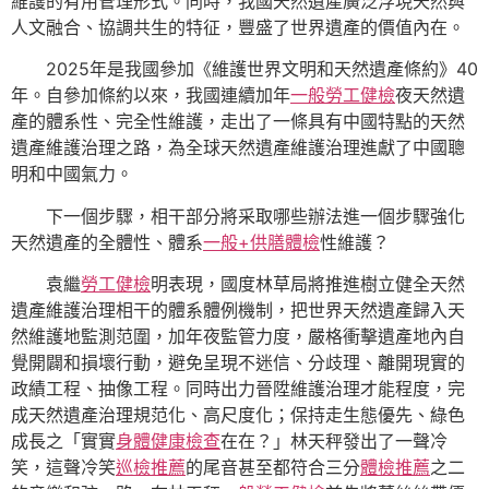
維護的有用管理形式。同時，我國天然遺產廣泛浮現天然與
人文融合、協調共生的特征，豐盛了世界遺產的價值內在。
2025年是我國參加《維護世界文明和天然遺產條約》40
年。自參加條約以來，我國連續加年
一般勞工健檢
夜天然遺
產的體系性、完全性維護，走出了一條具有中國特點的天然
遺產維護治理之路，為全球天然遺產維護治理進獻了中國聰
明和中國氣力。
下一個步驟，相干部分將采取哪些辦法進一個步驟強化
天然遺產的全體性、體系
一般+供膳體檢
性維護？
袁繼
勞工健檢
明表現，國度林草局將推進樹立健全天然
遺產維護治理相干的體系體例機制，把世界天然遺產歸入天
然維護地監測范圍，加年夜監管力度，嚴格衝擊遺產地內自
覺開闢和損壞行動，避免呈現不迷信、分歧理、離開現實的
政績工程、抽像工程。同時出力晉陞維護治理才能程度，完
成天然遺產治理規范化、高尺度化；保持走生態優先、綠色
成長之「實實
身體健康檢查
在在？」林天秤發出了一聲冷
笑，這聲冷笑
巡檢推薦
的尾音甚至都符合三分
體檢推薦
之二