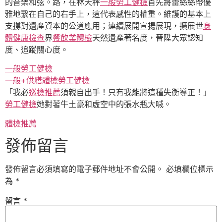
的音樂和弦。路，在林天秤
一般勞工健檢
首先將蕾絲絲帶優
雅地繫在自己的右手上，這代表感性的權重。維護的基本上
支撐對遺產資本的公道應用；連續展開宣揚展現，擴展世
身
體健康檢查
界
餐飲業體檢
天然遺產著名度，晉陞大眾認知
度、追蹤關心度。
一般勞工健檢
一般+供膳體檢
勞工健檢
「我必
巡檢推薦
須親自出手！只有我能將這種失衡導正！」
勞工健檢
她對著牛土豪和虛空中的張水瓶大喊。
體檢推薦
發佈留言
發佈留言必須填寫的電子郵件地址不會公開。
必填欄位標示
為
*
留言
*