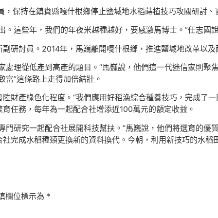
職員，保持在鎮賚縣嘎什根鄉停止鹽堿地水稻蒔植技巧攻關研討、
出。這些年，我們的年夜米越種越好，要感激馬博士。”任志國
副研討員。2014年，馬巍離開嘎什根鄉，推進鹽堿地改革以
家處理從低產到高產的題目。”馬巍說，他們這一代迷信家則聚焦
致富”這條路上走得加倍結壯。
陞財產綠色化程度。“我們應用好稻漁綜合種養技巧，完成了一
育任務，每年為一起配合社增添近100萬元的額定收益。
專門研究一起配合社展開科技幫扶。”馬巍說，他們將選育的優
合社完成水稻種類更換新的資料換代。今朝，利用新技巧的水稻田
填欄位標示為
*