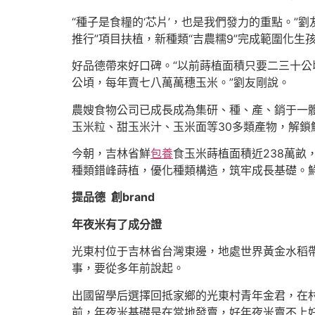
“種子是食糧的‘芯片’，也是我們發力的重點。
推行”項目扶植，新種類“吉農糯9”完成範圍化
好品德帶來好口碑。“以前蒔植面積只要二三十公
公頃，每年賣七八萬萬穗玉米。”劉友剛說。
農嫂食物公司已成長成為集研、種、產、銷于一體
玉米粒、甜玉米汁、玉米面等30多類產物，解鎖
今朝，吉林省鮮
包養
食玉米蒔植面積近238萬畝
種類錯峰蒔植，優化種類構造，筑牢成長基礎。
提品德 創brand
年夜米有了成分證
光東村位于吉林省台灣東邊，地處世界黃金水稻帶，
事，要從多年前說起。
出國留學后選擇回抵家鄉的光東村青年金君，在
前，年夜米基礎是在當地發賣，好年夜米賣不上好