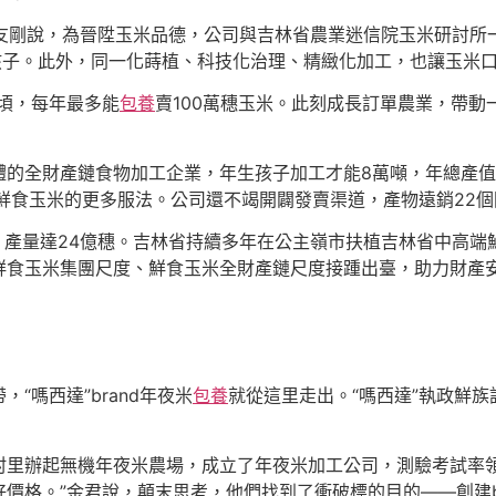
”劉友剛說，為晉陞玉米品德，公司與吉林省農業迷信院玉米研討所
生孩子。此外，同一化蒔植、科技化治理、精緻化加工，也讓玉米
頃，每年最多能
包養
賣100萬穗玉米。此刻成長訂單農業，帶動
的全財產鏈食物加工企業，年生孩子加工才能8萬噸，年總產值
鮮食玉米的更多服法。公司還不竭開闢發賣渠道，產物遠銷22
，產量達24億穗。吉林省持續多年在公主嶺市扶植吉林省中高端
鮮食玉米集團尺度、鮮食玉米全財產鏈尺度接踵出臺，助力財產
“嗎西達”brand年夜米
包養
就從這里走出。“嗎西達”執政鮮族
村里辦起無機年夜米農場，成立了年夜米加工公司，測驗考試率領
價格。”金君說，顛末思考，他們找到了衝破標的目的——創建br