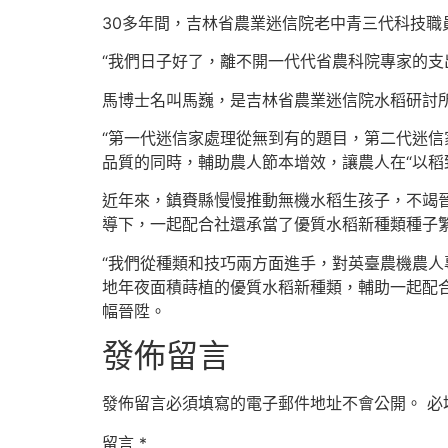
30多年間，吉林省農業迷信院老中青三代科技
“我們日子好了，離不開一代代省農科院專家的支
馬博士名叫馬巍，是吉林省農業迷信院水稻研討所
“第一代迷信家處理從無到有的題目，第二代迷信
品質的同時，輔助農人節本增效，讓農人在“以稻
近年來，鎮賚縣慢慢推動無機水稻生孩子，不竭晉
導下，一起配合社還承當了優質水稻新種類種子繁
“我們從種類和技巧兩方面進手，對英臺農機農人
地年夜面積蒔植的優質水稻新種類，輔助一起配
幅晉陞。
發佈留言
發佈留言必須填寫的電子郵件地址不會公開。
必
留言
*