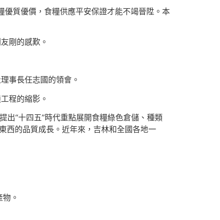
食糧優質優價，食糧供應平安保證才能不竭晉陞。本
劉友剛的感歎。
社理事長任志國的領會。
糧工程的縮影。
，提出“十四五”時代重點展開食糧綠色倉儲、種類
高東西的品質成長。近年來，吉林和全國各地一
產物。