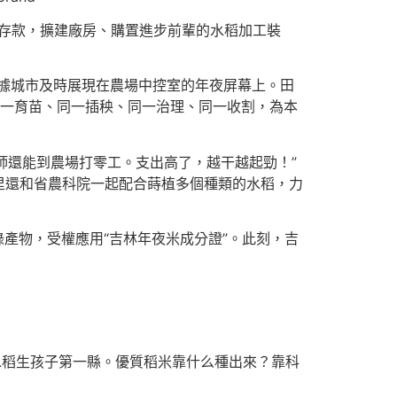
元存款，擴建廠房、購置進步前輩的水稻加工裝
據城市及時展現在農場中控室的年夜屏幕上。田
、同一育苗、同一插秧、同一治理、同一收割，為本
師還能到農場打零工。支出高了，越干越起勁！”
里還和省農科院一起配合蒔植多個種類的水稻，力
錄產物，受權應用“吉林年夜米成分證”。此刻，吉
水稻生孩子第一縣。優質稻米靠什么種出來？靠科