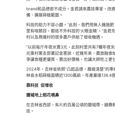
brand和品德密不成分。金君請來農技專家，
備、擴展蒔植範圍。
科技的助力不容小覷。“此刻，我們用無人機施
里有啥題目，都逃不外科技的‘火眼金睛’。”金
村以及周邊村的很多農戶供給了增收機遇。
“以前每斤年夜米賣3元，此刻村里共有7種年夜
光東村黨支部書記金憲說，近幾年來，農旅融會
爭讓食糧更優質、賣出好價格，也讓大師吃上更
2024年，吉林省依照“凸起品德，層級清楚”的
林省水稻蒔植面積近1300萬畝，年產量達136.4
靠科技 促增收
鹽堿地上稻花噴鼻
在吉林省西部，有片約百萬公頃的鹽堿帶，鎮賚縣
技。