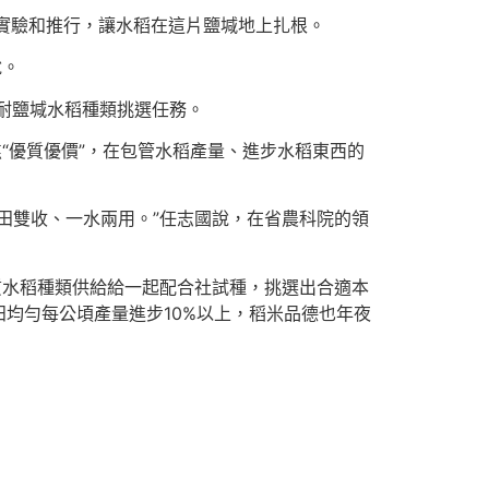
實驗和推行，讓水稻在這片鹽堿地上扎根。
說。
及耐鹽堿水稻種類挑選任務。
“優質優價”，在包管水稻產量、進步水稻東西的
田雙收、一水兩用。”任志國說，在省農科院的領
質水稻種類供給給一起配合社試種，挑選出合適本
均勻每公頃產量進步10%以上，稻米品德也年夜