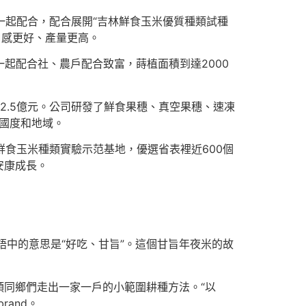
一起配合，配合展開“吉林鮮食玉米優質種類試種
口感更好、產量更高。
一起配合社、農戶配合致富，蒔植面積到達2000
2.5億元。公司研發了鮮食果穗、真空果穗、速凍
個國度和地域。
鮮食玉米種類實驗示范基地，優選省表裡近600個
安康成長。
語中的意思是“好吃、甘旨”。這個甘旨年夜米的故
同鄉們走出一家一戶的小範圍耕種方法。“以
and。