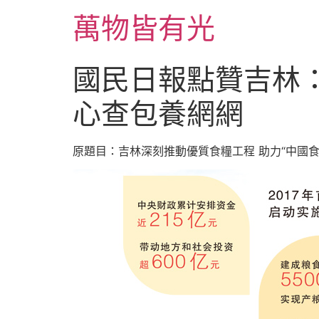
跳
萬物皆有光
至
主
要
國民日報點贊吉林：
內
容
心查包養網網
原題目：吉林深刻推動優質食糧工程 助力“中國