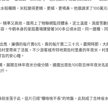
改進水稻種類，米粒變得更精、更細、更噴鼻。他還請求了100萬
肥，精準又高效，還用上了物聯網監控體系，泥土溫度、濕度等數
君先容，今朝本身的家庭農場運營著300多公頃水田，同一選種
米出售，廉價的每斤賣6元，貴的每斤賣二三十元。農閑時節，大
給村里帶來了活氣，不少游客城市特地買些村里產的年夜米。村
甘旨的安心糧。
準繩，展開吉林年夜米分級分類，遴選出首批100款吉林年夜米名
億斤。
就坐落于此。這片已經“種啥啥不長”的地盤，此刻成了吉林省