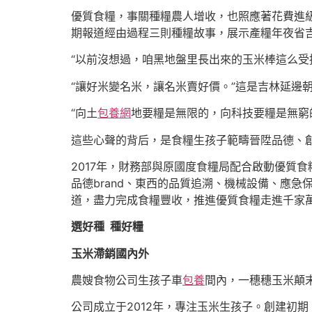
優質食糧，事關種糧農人增收，也照應著花費進級
期報道經由過程三則種糧故事，展示產糧年夜省
“以前沒想過，咱黑地盤里長出來的玉米棒這么受
“讓好米變名米，讓名米賣好價。”這是吉林延邊
“向土
包養網
地要糧是無限的，向科技要糧是無窮
這些心聲的背后，是食糧生孩子範疇晉陞品德、創
2017年，財務部與原國度食糧局配合啟動優質食
品德brand、東西的品質追溯、機械設備、應
道，盡力完成食糧豐收，推進優質食糧走進千家萬
選好種 種好糧
玉米滯銷國內外
農嫂食物公司生孩子車
包養
間內，一穗穗玉米顛
公司成立于2012年，專注玉米生孩子。創建初