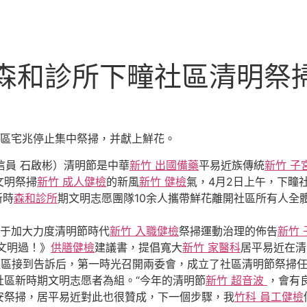
竹森和診所下疃社區清明祭
區宅兆停止集中祭掃，并獻上鮮花。
通信員 石啟彬）清明節是中華
新竹 出國備藥
平易近族傳統
新竹 子
文明祭掃
新竹 成人健檢
的新風
新竹 健檢
氣，4月2日上午，下疃
新時
森和診所
期文明志愿團隊10余人攜帶鮮花離開社區所有人全體
于加大力度清明節時代
新竹 入職健檢
祭掃運動治理的佈告
新竹
文明過！》
供膳健檢
建議書，提倡寬大
新竹 家醫科
居平易近在清
社區接到告訴后，第一時光召開兩委會，成立了社區清明節祭掃
社區新時期文明志愿者為組。“今年的清明節
新竹 超音波
，會有
安祭掃，居平易近對此也很贊成，下一個步驟，我
竹科 員工健檢