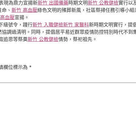
表現為鼎力宣揚新
新竹 出國備藥
時期文明
新竹 公教健檢
實行以
性命、
新竹 高血壓
綠色文明的殯葬新風，社區祭掃任務引導小組
 高血壓
宣揚。
下級號令，踐行
新竹 入職健檢
新竹 家醫科
新時期文明實行，提
然協調過清明。同時，提倡居平易近群眾疫情防控特別時代不到
庭追思等祭奠
新竹 公教健檢
情勢，祭祀祖先。
填欄位標示為
*