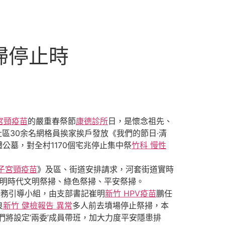
掃停止時
宮頸疫苗
的嚴重春祭節
康德診所
日，是懷念祖先、
社區30余名網格員挨家挨戶發放《我們的節日·清
公墓，對全村1170個宅兆停止集中祭
竹科 慢性
 子宮頸疫苗
》及區、街道安排請求，河套街道實時
明時代文明祭掃、綠色祭掃、平安祭掃。
任務引導小組，由支部書記崔明
新竹 HPV疫苗
鵬任
良
新竹 健檢報告 異常
多人前去墳場停止祭掃，本
們將設定‘兩委’成員帶班，加大力度平安隱患排