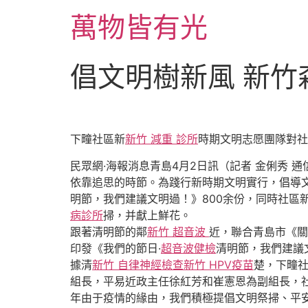
跳
萬物皆有光
至
主
要
倡文明樹新風 新
內
容
下疃社區新
新竹 減重 診所
時期文明志愿團隊對社
民眾網·海報消息青島4月2日訊（記者 金俐秀 
依靠追思的時節。為踐行新時期文明實行，倡導
明節，我們建議文明過！》800余份，同時社區
病診所
掃，并獻上鮮花。
跟著清明節的鄰
新竹 超音波
近，聯合青島市《關
印發《我們的節日·
超音波健檢
清明節，我們建議
據清
新竹 自律神經檢查
新竹 HPV疫苗
楚，下疃
組長，平易近政主任徐紅芳和崔憲恩為副組長，
年由于疫情的緣由，我們積極提倡文明祭掃、平