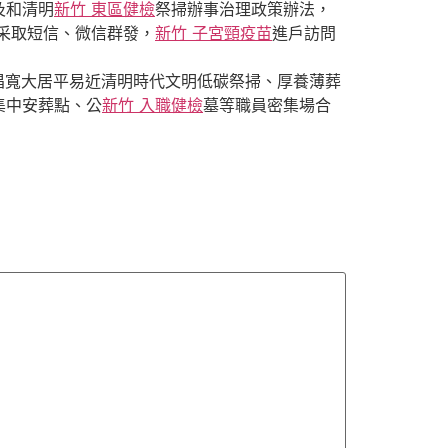
及和清明
新竹 東區健檢
祭掃辦事治理政策辦法，
采取短信、微信群發，
新竹 子宮頸疫苗
進戶訪問
倡寬大居平易近清明時代文明低碳祭掃、厚養薄葬
集中安葬點、公
新竹 入職健檢
墓等職員密集場合