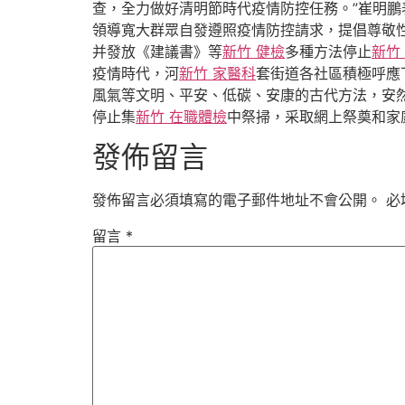
查，全力做好清明節時代疫情防控任務。”崔明鵬
領導寬大群眾自發遵照疫情防控請求，提倡尊敬
并發放《建議書》等
新竹 健檢
多種方法停止
新竹
疫情時代，河
新竹 家醫科
套街道各社區積極呼應
風氣等文明、平安、低碳、安康的古代方法，安
停止集
新竹 在職體檢
中祭掃，采取網上祭奠和家
發佈留言
發佈留言必須填寫的電子郵件地址不會公開。
必
留言
*