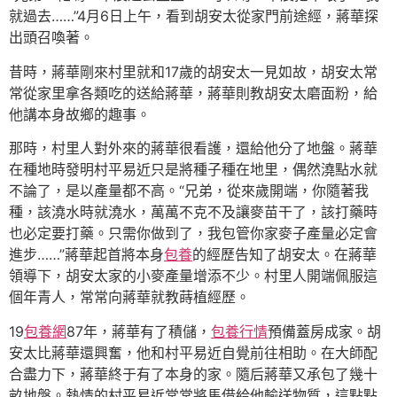
就過去……”4月6日上午，看到胡安太從家門前途經，蔣華探
出頭召喚著。
昔時，蔣華剛來村里就和17歲的胡安太一見如故，胡安太常
常從家里拿各類吃的送給蔣華，蔣華則教胡安太磨面粉，給
他講本身故鄉的趣事。
那時，村里人對外來的蔣華很看護，還給他分了地盤。蔣華
在種地時發明村平易近只是將種子種在地里，偶然澆點水就
不論了，是以產量都不高。“兄弟，從來歲開端，你隨著我
種，該澆水時就澆水，萬萬不克不及讓麥苗干了，該打藥時
也必定要打藥。只需你做到了，我包管你家麥子產量必定會
進步……”蔣華起首將本身
包養
的經歷告知了胡安太。在蔣華
領導下，胡安太家的小麥產量增添不少。村里人開端佩服這
個年青人，常常向蔣華就教蒔植經歷。
19
包養網
87年，蔣華有了積儲，
包養行情
預備蓋房成家。胡
安太比蔣華還興奮，他和村平易近自覺前往相助。在大師配
合盡力下，蔣華終于有了本身的家。隨后蔣華又承包了幾十
畝地盤。熱情的村平易近常常將馬借給他輸送物質，這點點