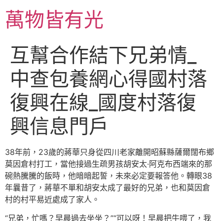
跳
萬物皆有光
至
主
要
互幫合作結下兄弟情_
內
容
中查包養網心得國村落
復興在線_國度村落復
興信息門戶
38年前，23歲的蔣華只身從四川老家離開昭蘇縣薩爾闊布鄉
莫因倉村打工，當他接過生疏男孩胡安太·阿克布西端來的那
碗熱騰騰的飯時，他暗暗起誓，未來必定要報答他。轉眼38
年曩昔了，蔣華不單和胡安太成了最好的兄弟，也和莫因倉
村的村平易近處成了家人。
“兄弟，忙嗎？早晨過去坐坐？”“可以呀！早晨把牛喂了，我