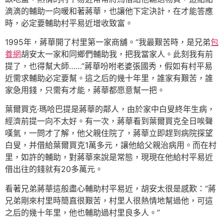
滴滴的輔助一向暖和著蔣華，也讓他下定決計，在才能答應
時，必定要輔助村平易近增收致富。
1995年，蔣華開了村里第一家商舖。“我最艱苦時，是兄弟
包
養網
胡安太一家和同鄉們輔助我，把我當家人。此刻我有前
提了，也得幫大師……”蔣華吩咐老婆張國秀，假如有村平易
近需求輔助必定要幫。這之后的幾十年里，誰家有艱苦，誰
家急用錢，只需有才能，蔣華都愿意幫一把。
葉爾買克·瑪哈巴提是蔣華的鄰人，由於家中白叟終年生病，
經濟前提一向不太好。有一次，蔣華看到葉爾買克全日唉聲
嘆氣，一問才了解，他父親住院了，蔣華立即趕到病院探望
白叟，并借給葉爾買克1萬多元，讓他給父親治病用。而在村
里，如許的輔助，對蔣華來說是常態，現現在他給村平易近
借出往的錢就有20多萬元。
看著兄弟蔣華這般盡心輔助村平易近，胡安太很是感歎：“蔣
兄弟剛來村里時簡直很艱苦，村里人很熱情地幫過他，可這
之后的幾十年里，他也輔助過村里良多人。”