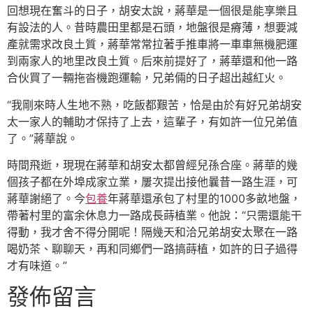
回想現在奮斗的日子，胡安太說，蔣華是一個很是能享樂且
有設法的人。昔時農田里都是石頭，地盤很是瘠薄，想要減
產就需求改良土質，蔣華常常拉著手推車將一車車無機肥運
到兩家人的地里改良土質。后來前提好了，蔣華還和他一路
合伙買了一輛拖沓機跑運輸，兄弟倆的日子超出越紅火。
“我剛來時人生地不熟，吃飯都艱苦，恰是由於有好兄弟胡安
太一家人的輔助才保持了上去，這輩子，有如許一位兄弟值
了。”蔣華說。
時間飛逝，現現在蔣華和胡安太都曾經兒孫合座。蔣華的幾
個孩子都在外埠成家立業，屢次提出接他曩昔一路生涯，可
蔣華謝絕了。今
包養
年蔣華還承包了村里的1000多畝地盤，
帶著村里的富余休息力一路成長蒔植業。他說：“只需還能干
得動，我才舍不得分開呢！隔幾天和洽兄弟胡安太聚在一路
喝奶茶、聊聊天，再和同鄉們一路搞蒔植，如許的日子過得
才有味道。”
發佈留言