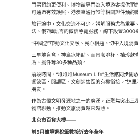
門票預約更便利。博物館專門為入境游客提供預
可通過有效護照、港澳臺通行證等相關證件預約
旅行途中，文化交流不可少，講解服務尤為重要
法、俄7種語言的微信導覽服務，線下設置300
“中國游”帶動文化交融、民心相通。切中入境消
三星堆盲盒、神鳥冰箱貼、面具咖啡杯、袖珍款青
貼、擺件等30多種品類。
前段時間，“堆堆堆Museum Life”生活館同
餐飲區、閱讀區、文創銷售區的有機銜接。“這里
朋友。
作為古蜀文明發源地之一的廣漢，正聚焦突出三
物館聯動，推動文旅消費越來越熱。
北京市百貨大樓——
前5月離境退稅筆數接近去年全年