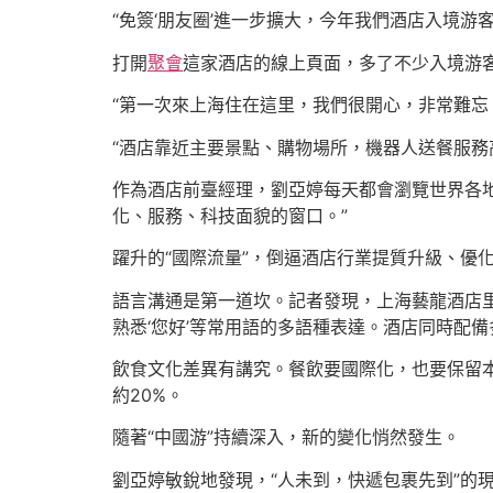
“免簽‘朋友圈’進一步擴大，今年我們酒店入境游
打開
聚會
這家酒店的線上頁面，多了不少入境游
“第一次來上海住在這里，我們很開心，非常難忘
“酒店靠近主要景點、購物場所，機器人送餐服務
作為酒店前臺經理，劉亞婷每天都會瀏覽世界各
化、服務、科技面貌的窗口。”
躍升的“國際流量”，倒逼酒店行業提質升級、優
語言溝通是第一道坎。記者發現，上海藝龍酒店
熟悉‘您好’等常用語的多語種表達。酒店同時配
飲食文化差異有講究。餐飲要國際化，也要保留
約20%。
隨著“中國游”持續深入，新的變化悄然發生。
劉亞婷敏銳地發現，“人未到，快遞包裹先到”的