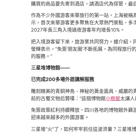
購買的商品要先寄到酒店，請酒店代為保管，最后
作為不少外國游客來華旅行的第一站，上海被稱為
示，首次來華游客更多聚焦在大眾熱門景點，多次
2027年長三角入境過夜游客年均增長10%。
把入境游客留下來，旅游業共同努力。據介紹，同程
瑩輝表示，“免簽‘朋友圈’不斷拓展，為同程旅
的服務。”
三星堆博物館——
已完成200多場外語講解服務
雕刻精美的青銅神鳥、神秘的黃金面具、威嚴的青銅大
前的古蜀文物后贊嘆：“這個博物館
小樹屋
太讓人
免簽政策紅利持續釋放，四川各地的博物館外籍
迎來越來越多的外國游客。
三星堆“火”了，如何牢牢抓住這波流量？三星堆博