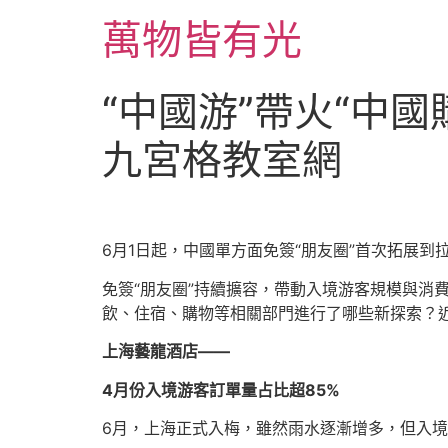
跳
萬物皆有光
至
主
要
“中國游”帶火“中
內
容
九宮格教室網
6月1日起，中國單方面免簽“朋友圈”首次拓展
免簽“朋友圈”持續擴容，帶動入境游客規模與消
飲、住宿、購物等相關部門進行了哪些新探索？
上海藝龍酒店——
4月份入境游客訂單量占比超85%
6月，上海正式入梅，雖然雨水逐漸增多，但入境