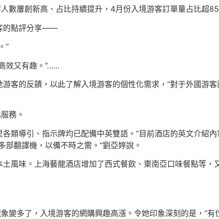
客人數屢創新高、占比持續提升，4月份入境游客訂單量占比超8
客的點評分享——
。”
高效又有趣。”……
地游客的反饋，以此了解入境游客的個性化需求，“對于外國游客
化服務。
里各類導引、指示牌均已配備中英雙語。“目前酒店的英文介紹內
備多部翻譯機，以備不時之需。”劉亞婷說。
本土風味。上海藝龍酒店增加了西式餐飲、東南亞口味餐點等，
現象變多了，入境游客的網購興趣高漲。令她印象深刻的是，“