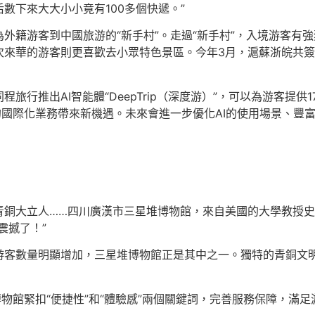
數下來大大小小竟有100多個快遞。”
外籍游客到中國旅游的“新手村”。走過“新手村”，入境游客有
來華的游客則更喜歡去小眾特色景區。今年3月，滬蘇浙皖共簽
旅行推出AI智能體“DeepTrip（深度游）”，可以為游客提
行的國際化業務帶來新機遇。未來會進一步優化AI的使用場景、
立人……四川廣漢市三星堆博物館，來自美國的大學教授史蒂芬·菲爾德
震撼了！”
游客數量明顯增加，三星堆博物館正是其中之一。獨特的青銅文
物館緊扣“便捷性”和“體驗感”兩個關鍵詞，完善服務保障，滿