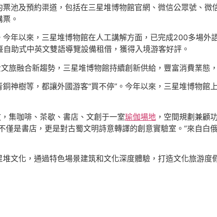
約票池及預約渠道，包括在三星堆博物館官網、微信公眾號、微
購票。
。今年以來，三星堆博物館在人工講解方面，已完成200多場外
0臺自助式中英文雙語導覽設備租借，獲得入境游客好評。
費文旅融合新趨勢，三星堆博物館持續創新供給，豐富消費業態，
銅神樹等，都讓外國游客“買不停”。今年以來，三星堆博物館上
步開放，集咖啡、茶歇、書店、文創于一室
瑜伽場地
，空間規劃兼顧
不僅是書店，更是對古蜀文明詩意轉譯的創意實驗室。”來自白
星堆文化，通過特色場景建筑和文化深度體驗，打造文化旅游度