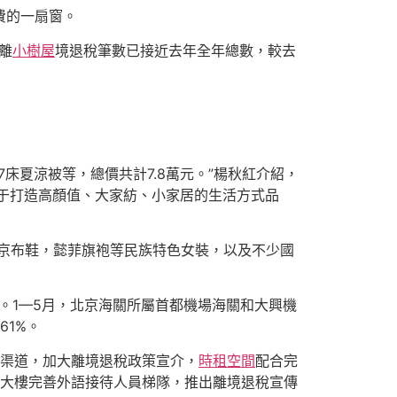
費的一扇窗。
離
小樹屋
境退稅筆數已接近去年全年總數，較去
床夏涼被等，總價共計7.8萬元。”楊秋紅介紹，
力于打造高顏值、大家紡、小家居的生活方式品
京布鞋，懿菲旗袍等民族特色女裝，以及不少國
。1—5月，北京海關所屬首都機場海關和大興機
61%。
種渠道，加大離境退稅政策宣介，
時租空間
配合完
貨大樓完善外語接待人員梯隊，推出離境退稅宣傳