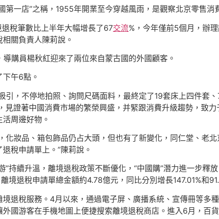
國第一店”之稱，1955年開業至今穿越風雨，是觀察北京零售消
境退稅筆數比上半年大幅增長了67
交流
%，今年僅前5個月，辦理
稅相關負責人陳莉說。
，導購員楊秋紅迎來了兩位來自蒙古國的外國顧客。
了下午6點。
吸引，不停地拍照、詢問尺碼面料，最終定了19套床上四件套、7
織，見證著中國消費市場的繁榮興盛，并緊跟消費升級趨勢，致
生活周邊好物。
富，化妝品、箱包飾品仍占大頭，但也有了新變化，同仁堂、老北
退稅申請單上。”陳莉說。
游”持續升溫，離境退稅政策不斷優化，“中國購”潛力進一步釋放
境退稅申請單總金額約4.78億元，同比分別增長147.01%和91.
離境退稅服務。4月以來，通過電子屏、廣播系統、宣傳冊等多
讓外國游客在手機地圖上便捷搜索離境退稅商店。進入6月，百