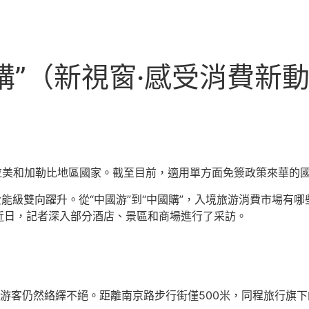
國購”（新視窗·感受消費新
到拉美和加勒比地區國家。截至目前，適用單方面免簽政策來華的國
費能級雙向躍升。從“中國游”到“中國購”，入境旅游消費市場有
近日，記者深入部分酒店、景區和商場進行了采訪。
游客仍然絡繹不絕。距離南京路步行街僅500米，同程旅行旗